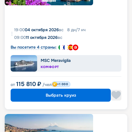
19:00
04 октября 2026
вс
8
дн
/
7
нч
09:00
11 октября 2026
вс
Вы посетите 4 страны:
MSC Meraviglia
КОМФОРТ
115 810
₽
от
/чел
+1 000
Выбрать круиз