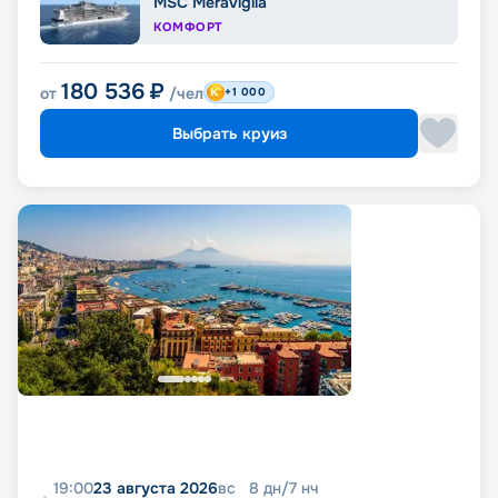
MSC Meraviglia
КОМФОРТ
180 536
₽
от
/чел
+1 000
Выбрать круиз
19:00
23 августа 2026
вс
8
дн
/
7
нч