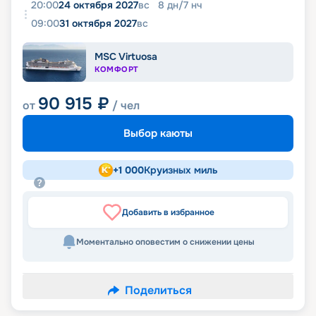
20:00
24 октября 2027
вс
8
дн
/
7
нч
09:00
31 октября 2027
вс
MSC Virtuosa
КОМФОРТ
90 915
₽
от
/ чел
Выбор каюты
+
1 000
Круизных миль
Добавить в избранное
Моментально оповестим о снижении цены
Поделиться