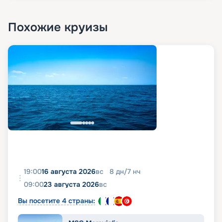
Похожие круизы
19:00
16 августа 2026
вс
8
дн
/
7
нч
09:00
23 августа 2026
вс
Вы посетите 4 страны: