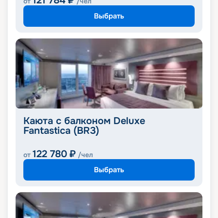
121 784
₽
от
/чел
Выбрать
Каюта с балконом Deluxe
Fantastica (BR3)
122 780
₽
от
/чел
Выбрать