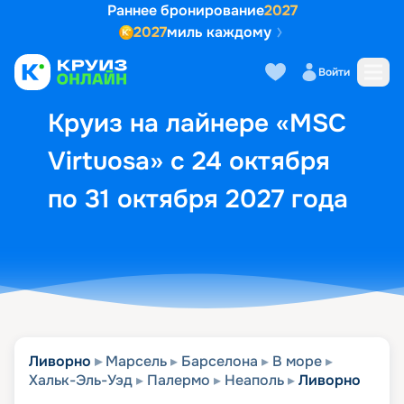
Раннее бронирование
2027
2027
миль каждому
Описание
Выбор кают
Маршрут и экск
Войти
Круиз на лайнере «MSC
Virtuosa» с 24 октября
по 31 октября 2027 года
Ливорно
Марсель
Барселона
В море
Хальк-Эль-Уэд
Палермо
Неаполь
Ливорно