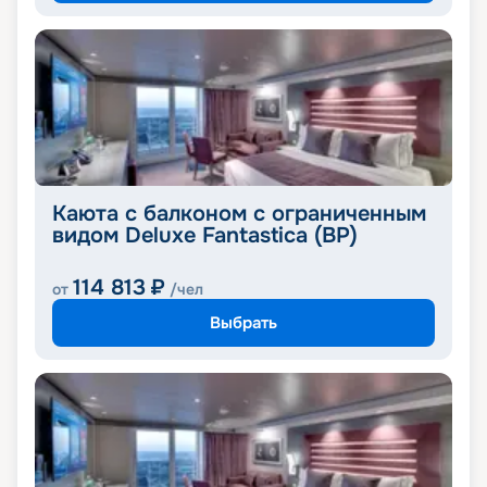
Каюта с балконом с ограниченным
видом Deluxe Fantastica (BP)
114 813
₽
от
/чел
Выбрать