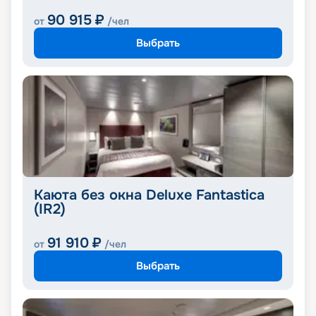
90 915
₽
от
/чел
Выбрать
Каюта без окна Deluxe Fantastica
(IR2)
91 910
₽
от
/чел
Выбрать