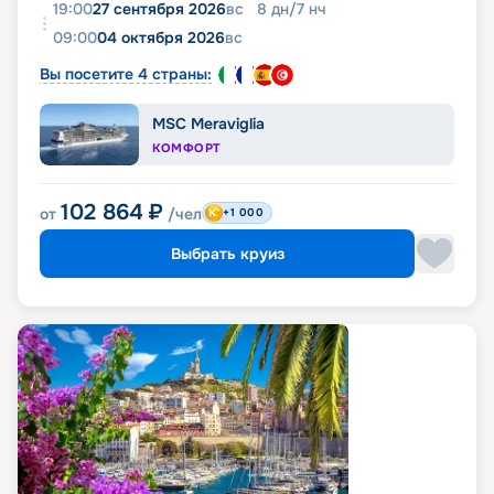
19:00
27 сентября 2026
вс
8
дн
/
7
нч
09:00
04 октября 2026
вс
Вы посетите 4 страны:
MSC Meraviglia
КОМФОРТ
102 864
₽
от
/чел
+1 000
Выбрать круиз