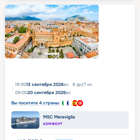
19:00
13 сентября 2026
вс
8
дн
/
7
нч
09:00
20 сентября 2026
вс
Вы посетите 4 страны:
MSC Meraviglia
КОМФОРТ