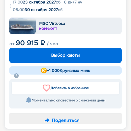
17:00
23 октября 2027
сб
8
дн
/
7
нч
06:00
30 октября 2027
сб
MSC Virtuosa
КОМФОРТ
90 915
₽
от
/ чел
Выбор каюты
+
1 000
Круизных миль
Добавить в избранное
Моментально оповестим о снижении цены
Поделиться