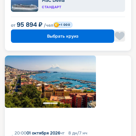
MSC Divina
СТАНДАРТ
95 894
₽
от
/чел
+1 000
Выбрать круиз
20:00
01 октября 2026
чт
8
дн
/
7
нч