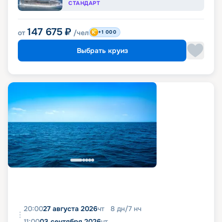
СТАНДАРТ
147 675
₽
от
/чел
+1 000
Выбрать круиз
20:00
27 августа 2026
чт
8
дн
/
7
нч
11:00
03 сентября 2026
чт