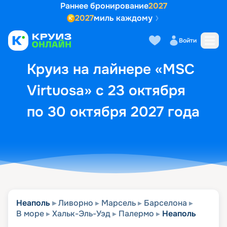
Раннее бронирование
2027
2027
миль каждому
Описание
Выбор кают
Маршрут и экск
Войти
Круиз на лайнере «MSC
Virtuosa» с 23 октября
по 30 октября 2027 года
Неаполь
Ливорно
Марсель
Барселона
В море
Хальк-Эль-Уэд
Палермо
Неаполь