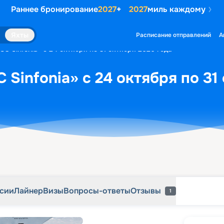
Раннее бронирование
2027
+
2027
миль каждому
рсии
Лайнер
Визы
Вопросы-ответы
Отзывы
1
Яхты
Расписание отправлений
А
C Sinfonia» с 24 октября по 31 октября 2026 года
 Sinfonia» с 24 октября по 31
рсии
Лайнер
Визы
Вопросы-ответы
Отзывы
1