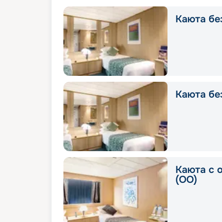
Каюта без
Каюта без
Каюта с 
(OO)