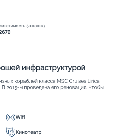
Пишит
ВМЕСТИМОСТЬ (ЧЕЛОВЕК)
2679
орошей инфраструктурой
изных кораблей класса MSC Cruises Lirica.
. В 2015-м проведена его реновация. Чтобы
и обеспечить хороший обзор, более 50 %
. К ним относят ростовые иллюминаторы,
тражи. На лайнере 976 комфортабельных
 могут с удобством разместиться 2 679
Wifi
Кинотеатр