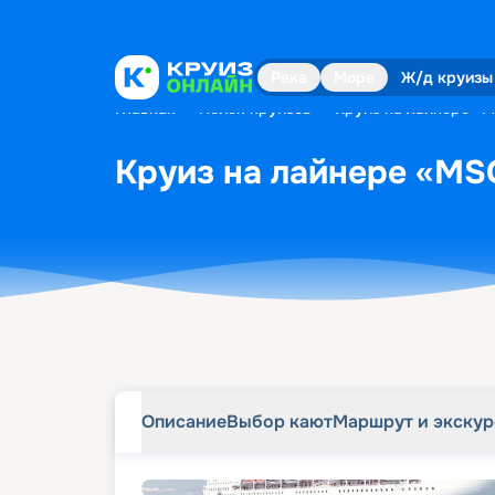
Описание
Выбор кают
Маршрут и экску
Река
Море
Ж/д круизы
Главная
•
Поиск круизов
•
Круиз на лайнере «MS
Круиз на лайнере «MSC
Описание
Выбор кают
Маршрут и экску