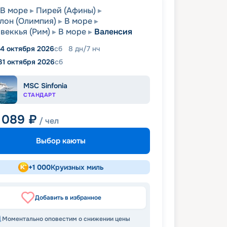
В море
Пирей (Афины)
лон (Олимпия)
В море
веккья (Рим)
В море
Валенсия
4 октября 2026
сб
8
дн
/
7
нч
31 октября 2026
сб
MSC Sinfonia
СТАНДАРТ
 089
₽
/ чел
Выбор каюты
+
1 000
Круизных миль
Добавить в избранное
Моментально оповестим о снижении цены