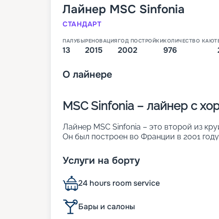
Лайнер
MSC Sinfonia
СТАНДАРТ
ПАЛУБЫ
РЕНОВАЦИЯ
ГОД ПОСТРОЙКИ
КОЛИЧЕСТВО КАЮТ
13
2015
2002
976
О
лайнере
MSC Sinfonia – лайнер с х
Лайнер MSC Sinfonia – это второй из кру
Он был построен во Франции в 2001 году
создать ощущение визуальной легкости 
поверхностей на судне светопрозрачные
Услуги на борту
световые окна, стеклянные навесы и ви
кают (из них 132 сьюта с балконами), где
24 hours room service
пассажиров. Другие его особенности:
• длина – почти 275 м;
• ширина – 32 м;
Бары и салоны
• общее количество палуб – 13;