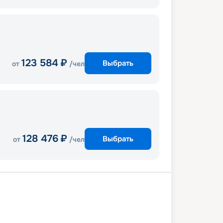
123 584
₽
Выбрать
от
/чел
128 476
₽
Выбрать
от
/чел
В море
Пирей (Афины)
лон (Олимпия)
В море
веккья (Рим)
В море
Валенсия