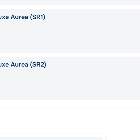
xe Aurea (SR1)
uxe Aurea (SR2)
Бари
Катако
Чивита