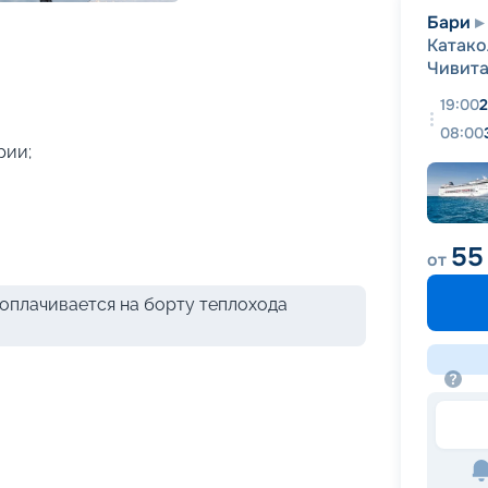
+
44
фотографий
Бари
Катако
Чивита
19:00
2
08:00
рии;
55
от
оплачивается на борту теплохода