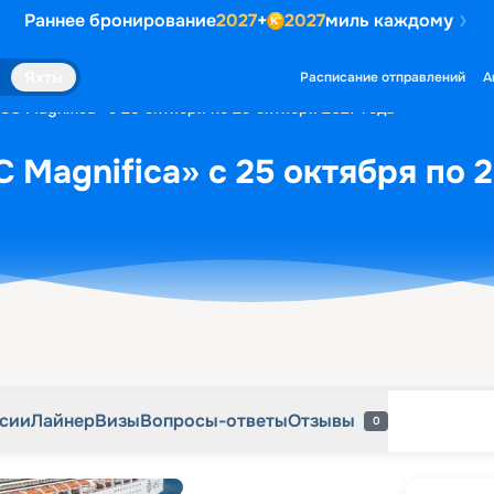
Раннее бронирование
2027
+
2027
миль каждому
рсии
Лайнер
Визы
Вопросы-ответы
Отзывы
0
Яхты
Расписание отправлений
А
SC Magnifica» с 25 октября по 29 октября 2027 года
 Magnifica» с 25 октября по 2
рсии
Лайнер
Визы
Вопросы-ответы
Отзывы
0