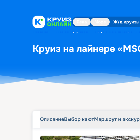
Описание
Выбор кают
Маршрут и экску
Река
Море
Ж/д круизы
Главная
•
Поиск круизов
•
Круиз на лайнере «M
Круиз на лайнере «MSC
Описание
Выбор кают
Маршрут и экску