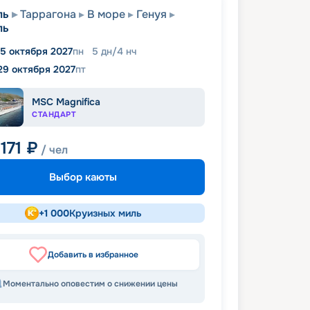
ль
Таррагона
В море
Генуя
ль
5 октября 2027
пн
5
дн
/
4
нч
29 октября 2027
пт
MSC Magnifica
СТАНДАРТ
171
₽
/ чел
Выбор каюты
+
1 000
Круизных миль
Добавить в избранное
Моментально оповестим о снижении цены