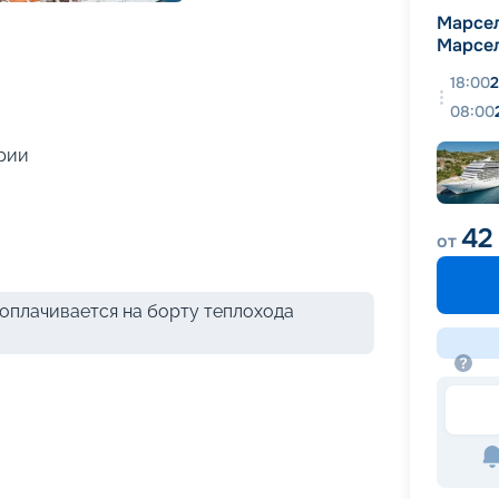
+
56
фотографий
Марсе
Марсе
18:00
2
08:00
рии
42 
от
оплачивается на борту теплохода