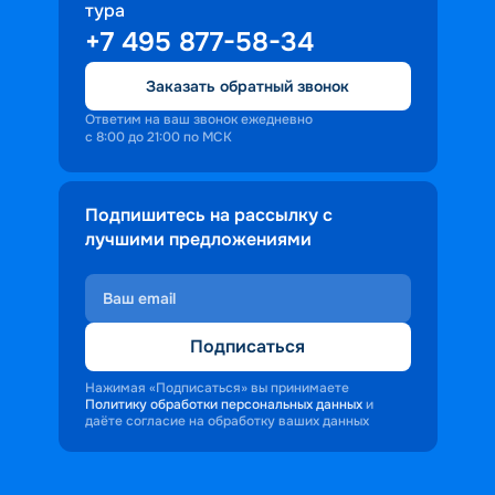
тура
доброжелательность и заинтересованность 
+7 495 877-58-34
персонала корабля в каждом госте.
Ступая на борт теплохода, пассажиры 
Заказать обратный звонок
попадают в совершенно иную атмосферу, 
где властвует тяга к приключениям и 
Ответим на ваш звонок ежедневно
с 8:00 до 21:00 по МСК
открытиям.
Подпишитесь на рассылку с
лучшими предложениями
Подписаться
Нажимая «Подписаться» вы принимаете
Политику обработки персональных данных
и
даёте согласие на обработку ваших данных