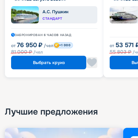
А.С. Пушкин
СТАНДАРТ
ЗАБРОНИРОВАН
6 ЧАСОВ
НАЗАД
76 950
₽
53 571
от
/чел
от
+1 000
81 000
₽
55 803
₽
/чел
/ч
Выбрать круиз
Вы
Лучшие предложения