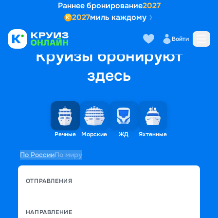
Раннее бронирование
2027
2027
миль каждому
Войти
Круизы бронируют
здесь
Речные
Морские
ЖД
Яхтенные
По России
По миру
ОТПРАВЛЕНИЯ
НАПРАВЛЕНИЕ