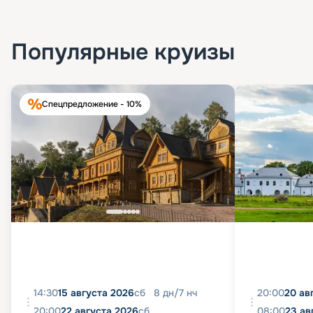
Популярные круизы
Спецпредложение - 10%
14:30
15 августа 2026
сб
8
дн
/
7
нч
20:00
20 ав
20:00
22 августа 2026
сб
08:00
23 ав