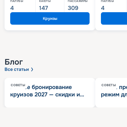
ПАЛУБЫ
КАЮТЫ
ПАССАЖИРЫ
ПАЛУБЫ
4
147
309
4
Круизы
Блог
Все статьи
СОВЕТЫ
СОВЕТЫ
Раннее бронирование
Китай пр
круизов 2027 — скидки и
режим дл
розыгрыш 100 000
конца 202
Круизных миль
значит?