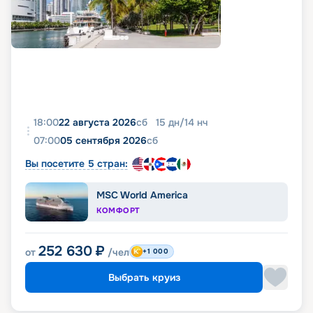
фото, реальные отзывы пассажиров, подробные
характеристики кают и палуб. Вся эта
информация доступна на этой же странице.
18:00
22 августа 2026
сб
15
дн
/
14
нч
07:00
05 сентября 2026
сб
Вы посетите 5 стран:
MSC World America
КОМФОРТ
252 630
₽
от
/чел
+1 000
Выбрать круиз