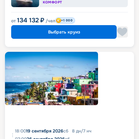
КОМФОРТ
134 132
₽
от
/чел
+1 000
Выбрать круиз
18:00
19 сентября 2026
сб
8
дн
/
7
нч