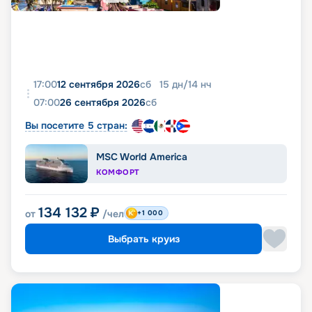
17:00
12 сентября 2026
сб
15
дн
/
14
нч
07:00
26 сентября 2026
сб
Вы посетите 5 стран:
MSC World America
КОМФОРТ
134 132
₽
от
/чел
+1 000
Выбрать круиз