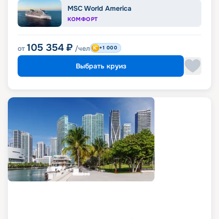
MSC World America
КОМФОРТ
105 354
₽
от
/чел
+1 000
Выбрать круиз