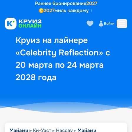
Раннее бронирование
2027
2027
миль каждому
Описание
Выбор кают
Маршрут и экск
Войти
Круиз на лайнере
«Celebrity Reflection» с
20 марта по 24 марта
2028 года
Майами
Ки-Уэст
Нассау
Майами