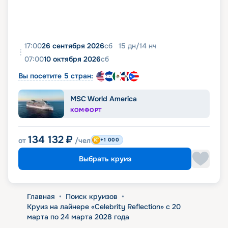
17:00
26 сентября 2026
сб
15
дн
/
14
нч
07:00
10 октября 2026
сб
Вы посетите 5 стран:
MSC World America
КОМФОРТ
134 132
₽
от
/чел
+1 000
Выбрать круиз
Главная
•
Поиск круизов
•
Круиз на лайнере «Celebrity Reflection» с 20
марта по 24 марта 2028 года