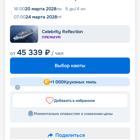
16:00
20 марта 2028
пн
5
дн
/
4
нч
07:00
24 марта 2028
пт
Celebrity Reflection
ПРЕМИУМ
45 339
₽
от
/ чел
Выбор каюты
+
1 000
Круизных миль
Добавить в избранное
Моментально оповестим о снижении цены
Поделиться