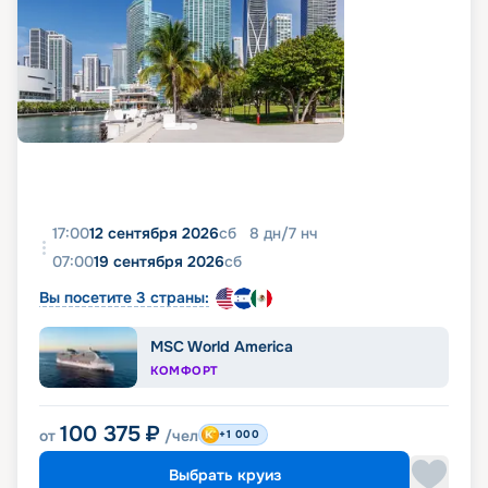
17:00
12 сентября 2026
сб
8
дн
/
7
нч
07:00
19 сентября 2026
сб
Вы посетите 3 страны:
MSC World America
КОМФОРТ
100 375
₽
от
/чел
+1 000
Выбрать круиз