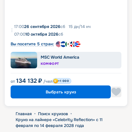
17:00
26 сентября 2026
сб
15
дн
/
14
нч
07:00
10 октября 2026
сб
Вы посетите 5 стран:
MSC World America
КОМФОРТ
134 132
₽
от
/чел
+1 000
Выбрать круиз
Главная
•
Поиск круизов
•
Круиз на лайнере «Celebrity Reflection» с 11
февраля по 14 февраля 2028 года