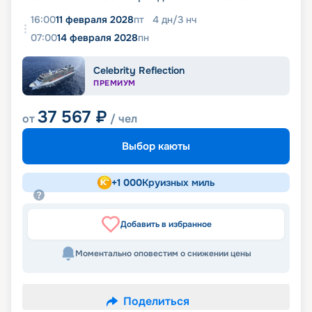
16:00
11 февраля 2028
пт
4
дн
/
3
нч
07:00
14 февраля 2028
пн
Celebrity Reflection
ПРЕМИУМ
37 567
₽
от
/ чел
Выбор каюты
+
1 000
Круизных миль
Добавить в избранное
Моментально оповестим о снижении цены
Поделиться