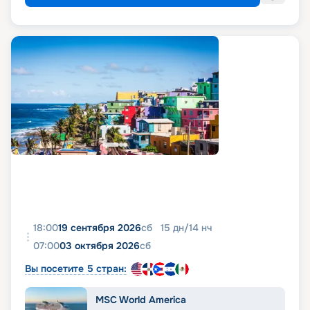
18:00
19 сентября 2026
сб
15
дн
/
14
нч
07:00
03 октября 2026
сб
Вы посетите 5 стран:
MSC World America