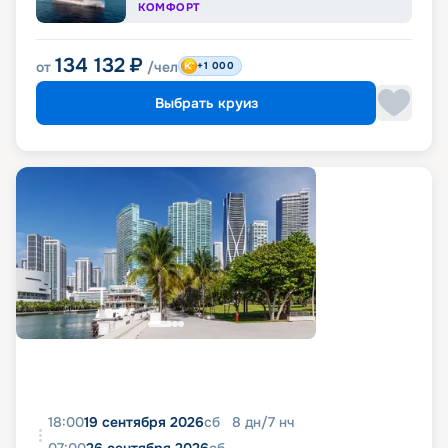
КОМФОРТ
134 132
₽
от
/чел
+1 000
Выбрать круиз
18:00
19 сентября 2026
сб
8
дн
/
7
нч