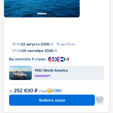
фото, реальные отзывы пассажиров, подробные
характеристики кают и палуб. Вся эта
информация доступна на этой же странице.
18:00
22 августа 2026
сб
15
дн
/
14
нч
07:00
05 сентября 2026
сб
Вы посетите 5 стран:
MSC World America
КОМФОРТ
252 630
₽
от
/чел
+1 000
Выбрать круиз