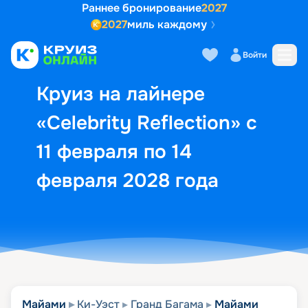
Раннее бронирование
2027
2027
миль каждому
Описание
Выбор кают
Маршрут и экск
Войти
Круиз на лайнере
«Celebrity Reflection» с
11 февраля по 14
февраля 2028 года
Майами
Ки-Уэст
Гранд Багама
Майами