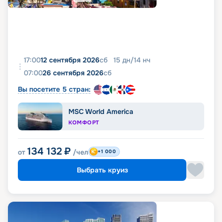
17:00
12 сентября 2026
сб
15
дн
/
14
нч
07:00
26 сентября 2026
сб
Вы посетите 5 стран:
MSC World America
КОМФОРТ
134 132
₽
от
/чел
+1 000
Выбрать круиз