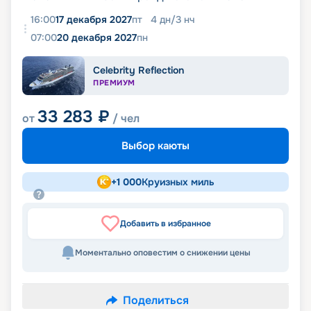
16:00
17 декабря 2027
пт
4
дн
/
3
нч
07:00
20 декабря 2027
пн
Celebrity Reflection
ПРЕМИУМ
33 283
₽
от
/ чел
Выбор каюты
+
1 000
Круизных миль
Добавить в избранное
Моментально оповестим о снижении цены
Поделиться