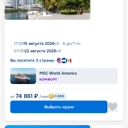
фото, реальные отзывы пассажиров, подробные
характеристики кают и палуб. Вся эта
информация доступна на этой же странице.
17:00
15 августа 2026
сб
8
дн
/
7
нч
07:00
22 августа 2026
сб
Вы посетите 3 страны:
MSC World America
КОМФОРТ
74 861
₽
от
/чел
+1 000
Выбрать круиз