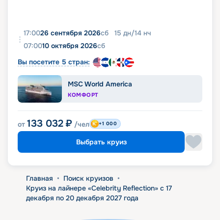
17:00
26 сентября 2026
сб
15
дн
/
14
нч
07:00
10 октября 2026
сб
Вы посетите 5 стран:
MSC World America
КОМФОРТ
133 032
₽
от
/чел
+1 000
Выбрать круиз
Главная
•
Поиск круизов
•
Круиз на лайнере «Celebrity Reflection» с 17
декабря по 20 декабря 2027 года