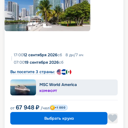
17:00
12 сентября 2026
сб
8
дн
/
7
нч
07:00
19 сентября 2026
сб
Вы посетите 3 страны:
MSC World America
КОМФОРТ
67 948
₽
от
/чел
+1 000
Выбрать круиз