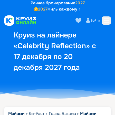
Раннее бронирование
2027
2027
миль каждому
Описание
Выбор кают
Маршрут и экск
Войти
Круиз на лайнере
«Celebrity Reflection» с
17 декабря по 20
декабря 2027 года
Майами
Ки-Уэст
Гранд Багама
Майами