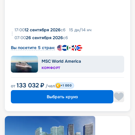
17:00
12 сентября 2026
сб
15
дн
/
14
нч
07:00
26 сентября 2026
сб
Вы посетите 5 стран:
MSC World America
КОМФОРТ
133 032
₽
от
/чел
+1 000
Выбрать круиз