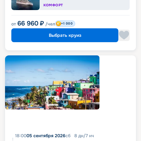
КОМФОРТ
66 960
₽
от
/чел
+1 000
Выбрать круиз
18:00
05 сентября 2026
сб
8
дн
/
7
нч