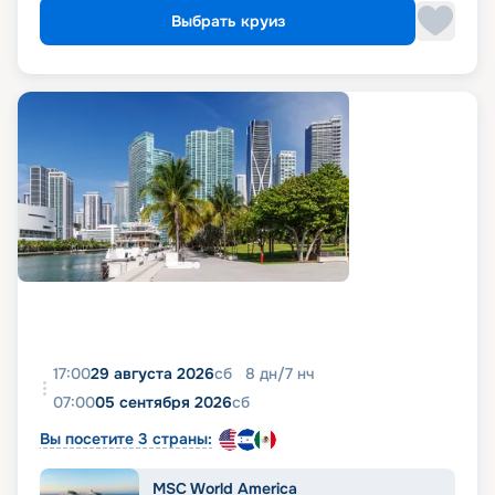
Выбрать круиз
17:00
29 августа 2026
сб
8
дн
/
7
нч
07:00
05 сентября 2026
сб
Вы посетите 3 страны:
MSC World America