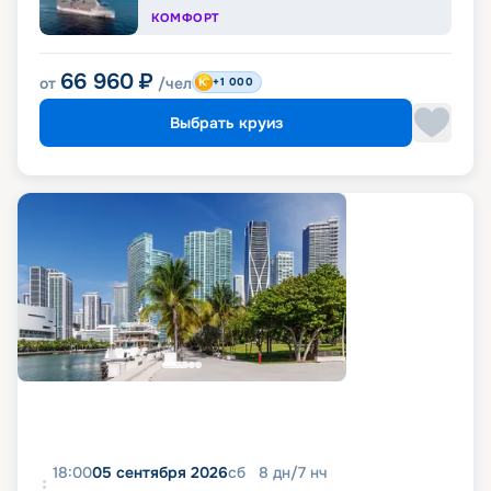
КОМФОРТ
66 960
₽
от
/чел
+1 000
Выбрать круиз
18:00
05 сентября 2026
сб
8
дн
/
7
нч