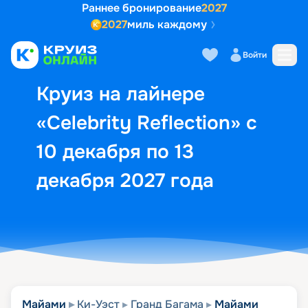
Раннее бронирование
2027
2027
миль каждому
Описание
Выбор кают
Маршрут и экск
Войти
Круиз на лайнере
«Celebrity Reflection» с
10 декабря по 13
декабря 2027 года
Майами
Ки-Уэст
Гранд Багама
Майами