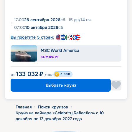
17:00
26 сентября 2026
сб
15
дн
/
14
нч
07:00
10 октября 2026
сб
Вы посетите 5 стран:
MSC World America
КОМФОРТ
133 032
₽
от
/чел
+1 000
Выбрать круиз
Главная
•
Поиск круизов
•
Круиз на лайнере «Celebrity Reflection» с 10
декабря по 13 декабря 2027 года