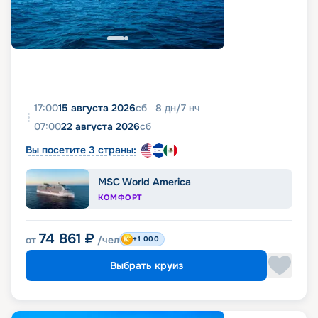
фото, реальные отзывы пассажиров, подробные
характеристики кают и палуб. Вся эта
информация доступна на этой же странице.
17:00
15 августа 2026
сб
8
дн
/
7
нч
07:00
22 августа 2026
сб
Вы посетите 3 страны:
MSC World America
КОМФОРТ
74 861
₽
от
/чел
+1 000
Выбрать круиз