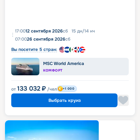
17:00
12 сентября 2026
сб
15
дн
/
14
нч
07:00
26 сентября 2026
сб
Вы посетите 5 стран:
MSC World America
КОМФОРТ
133 032
₽
от
/чел
+1 000
Выбрать круиз