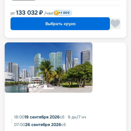
133 032
₽
от
/чел
+1 000
Выбрать круиз
18:00
19 сентября 2026
сб
8
дн
/
7
нч
07:00
26 сентября 2026
сб