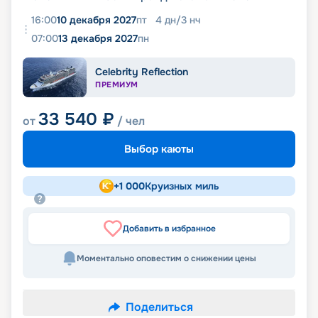
16:00
10 декабря 2027
пт
4
дн
/
3
нч
07:00
13 декабря 2027
пн
Celebrity Reflection
ПРЕМИУМ
33 540
₽
от
/ чел
Выбор каюты
+
1 000
Круизных миль
Добавить в избранное
Моментально оповестим о снижении цены
Поделиться