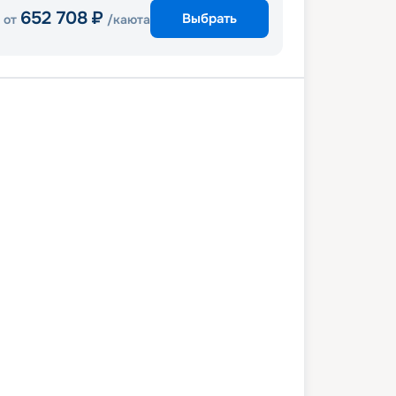
652 708
₽
Выбрать
от
/каюта
и
Аруба
Кюрасао
Кралендейк
и
4 декабря 2027
сб
9
дн
/
8
нч
12 декабря 2027
вс
Celebrity Beyond
ПРЕМИУМ
 087
₽
/ чел
Выбор каюты
+
1 000
Круизных миль