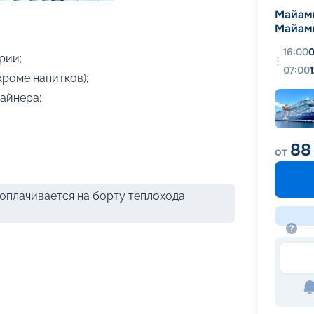
+
11
фотографий
Майам
Майам
16:00
0
рии;
07:00
кроме напитков);
айнера;
88
от
оплачивается на борту теплохода