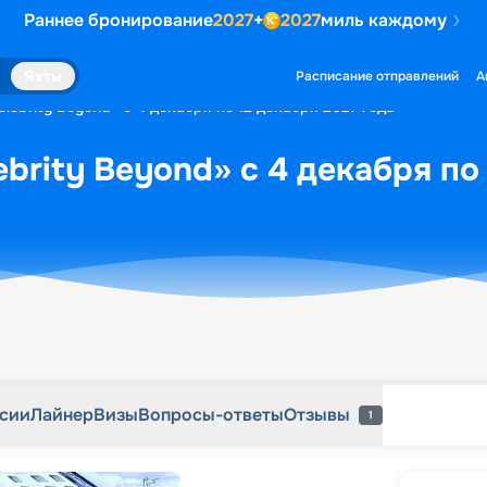
Раннее бронирование
2027
+
2027
миль каждому
рсии
Лайнер
Визы
Вопросы-ответы
Отзывы
1
Яхты
Расписание отправлений
А
lebrity Beyond» с 4 декабря по 12 декабря 2027 года
brity Beyond» с 4 декабря по
рсии
Лайнер
Визы
Вопросы-ответы
Отзывы
1