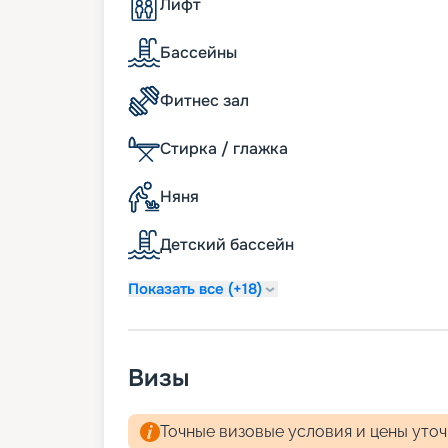
пассажиров – Eden Celebrity Beyond, мн
Лифт
собственным рестораном и баром, мно
уголками для отдыха и расслабления.
Бассейны
Питание
Фитнес зал
Питание на лайнере заслуживает отдель
возможности посетите новый ресторан 
Стирка / глажка
Также к услугам гостей несколько рест
кулинарные традиции мира: средиземном
Няня
новую французскую – Normandie, совре
того, по всему лайнеру расположено мно
Детский бассейн
можно вкусно поесть и насладиться пот
Развлечения
Показать все (+18)
Интересно провести время на борту Cel
развлечения на любой вкус. Музыкальные
Визы
напролет, кинопоказы, различные позн
воображение активности – это далеко не
При желании можно посетить роскошное
Точные визовые условия и цены уто
испытать новые впечатления, наблюдая