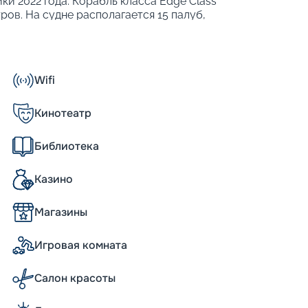
ки 2022 года. Корабль класса Edge Class
ров. На судне располагается 15 палуб,
бходимыми удобствами и различными
 теплоходе могут разместиться 3260
т развить максимальную скорость 22 узла,
емы для стабилизации качки. Также
Wifi
о для развлечений, еды и отдыха;
ие программы;
Кинотеатр
ерах разного класса;
пинга;
Библиотека
я гостей сьютов.
технологически продвинутых теплоходов.
Казино
ь на свет и пространство, а такая
ближе к морю.
Магазины
а, уникальные возможности
Игровая комната
d во многом относятся к уникальным
ожностью трансформации, сулящее новые
Салон красоты
ехуровневая зона с садом на крыше и
ражение. Еще один источник восторга