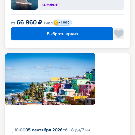
КОМФОРТ
66 960
₽
от
/чел
+1 000
Выбрать круиз
18:00
05 сентября 2026
сб
8
дн
/
7
нч