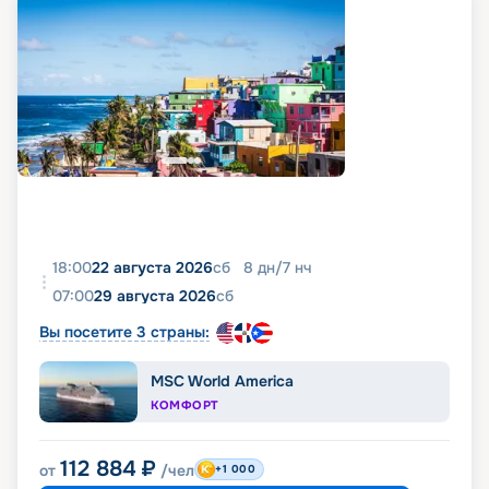
18:00
22 августа 2026
сб
8
дн
/
7
нч
07:00
29 августа 2026
сб
Вы посетите 3 страны:
MSC World America
КОМФОРТ
112 884
₽
от
/чел
+1 000