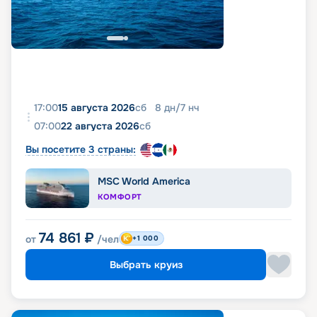
фото, реальные отзывы пассажиров, подробные
характеристики кают и палуб. Вся эта
информация доступна на этой же странице.
17:00
15 августа 2026
сб
8
дн
/
7
нч
07:00
22 августа 2026
сб
Вы посетите 3 страны:
MSC World America
КОМФОРТ
74 861
₽
от
/чел
+1 000
Выбрать круиз