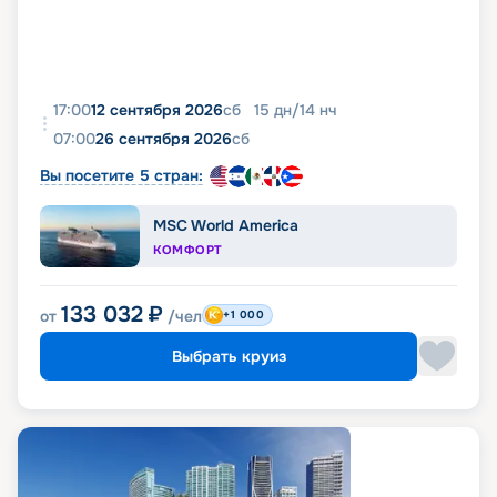
17:00
12 сентября 2026
сб
15
дн
/
14
нч
07:00
26 сентября 2026
сб
Вы посетите 5 стран:
MSC World America
КОМФОРТ
133 032
₽
от
/чел
+1 000
Выбрать круиз