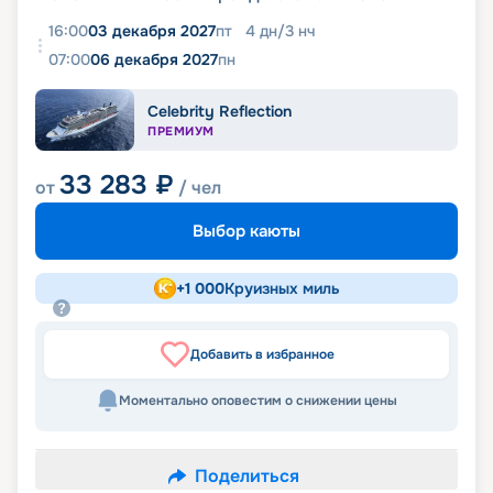
16:00
03 декабря 2027
пт
4
дн
/
3
нч
07:00
06 декабря 2027
пн
Celebrity Reflection
ПРЕМИУМ
33 283
₽
от
/ чел
Выбор каюты
+
1 000
Круизных миль
Добавить в избранное
Моментально оповестим о снижении цены
Поделиться