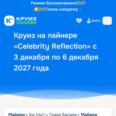
Раннее бронирование
2027
2027
миль каждому
Описание
Выбор кают
Маршрут и экск
Войти
Круиз на лайнере
«Celebrity Reflection» с
3 декабря по 6 декабря
2027 года
Майами
Ки-Уэст
Гранд Багама
Майами