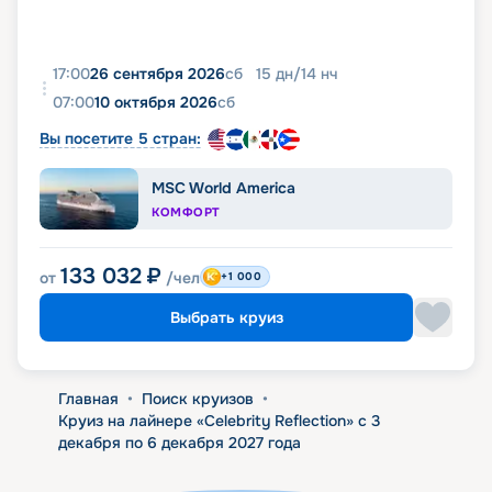
17:00
26 сентября 2026
сб
15
дн
/
14
нч
07:00
10 октября 2026
сб
Вы посетите 5 стран:
MSC World America
КОМФОРТ
133 032
₽
от
/чел
+1 000
Выбрать круиз
Главная
•
Поиск круизов
•
Круиз на лайнере «Celebrity Reflection» с 3
декабря по 6 декабря 2027 года