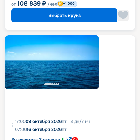
108 839
₽
от
/чел
+1 000
Выбрать круиз
17:00
09 октября 2026
пт
8
дн
/
7
нч
07:00
16 октября 2026
пт
Вы посетите 3 страны: