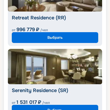
Retreat Residence (RR)
996 779
₽
от
/чел
Выбрать
Serenity Residence (SR)
1 531 017
₽
от
/чел