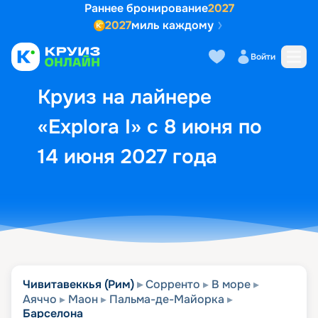
Раннее бронирование
2027
2027
миль каждому
Описание
Выбор кают
Маршрут и экск
Войти
Круиз на лайнере
«Explora I» с 8 июня по
14 июня 2027 года
Чивитавеккья (Рим)
Сорренто
В море
Аяччо
Маон
Пальма-де-Майорка
Барселона