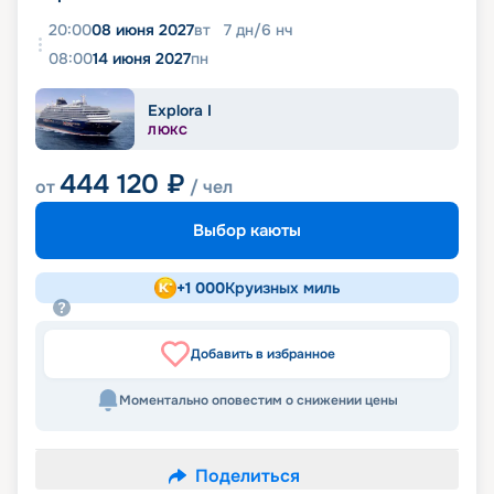
20:00
08 июня 2027
вт
7
дн
/
6
нч
08:00
14 июня 2027
пн
Explora I
ЛЮКС
444 120
₽
от
/ чел
Выбор каюты
+
1 000
Круизных миль
Добавить в избранное
Моментально оповестим о снижении цены
Поделиться