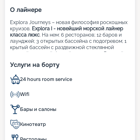
О
лайнере
Explora Journeys – новая философия роскошных
круизов.
Explora I - новейший морской лайнер
класса люкс
. На нем: 6 ресторанов; 12 баров и
лаунджей; 3 открытых бассейна с подогревом; 1
крытый бассейн с раздвижной стеклянной
крышей; 1 крытый бассейн; 5 джакузи; Детский
клуб; Сауна и хаммам; Фитнес-центр; Казино;
Услуги на борту
Школа кулинарного мастерства;
Художественная галерея; Шопинг-галерея;
Прачечная; Медицинский центр.
24 hours room service
Рестораны, бары и лаунджи:
Wifi
Кулинарные шедевры на борту Explora Journeys
Бары и салоны
объединяют лучшие традиции мировой
гастрономии, придавая каждому завтраку, обеду
Кинотеатр
и ужину уникальность и изящество. Независимо
от того, где вы решите пообедать — в одном из
элегантных ресторанов, у бассейна или на
Рестораны