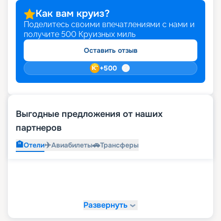
Как вам круиз?
Поделитесь своими впечатлениями с нами и
получите
500
Круизных миль
Оставить отзыв
+
500
Выгодные предложения от наших
партнеров
🏨
✈️
🚗
Отели
Авиабилеты
Трансферы
Развернуть