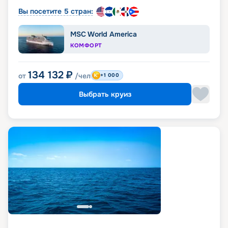
Вы посетите 5 стран:
MSC World America
КОМФОРТ
134 132
₽
от
/чел
+1 000
Выбрать круиз