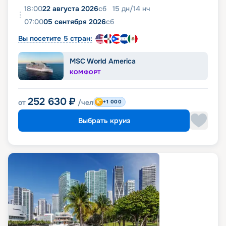
18:00
22 августа 2026
сб
15
дн
/
14
нч
07:00
05 сентября 2026
сб
Вы посетите 5 стран:
MSC World America
КОМФОРТ
252 630
₽
от
/чел
+1 000
Выбрать круиз