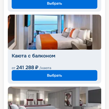
Выбрать
Каюта с балконом
241 288
₽
от
/каюта
Выбрать