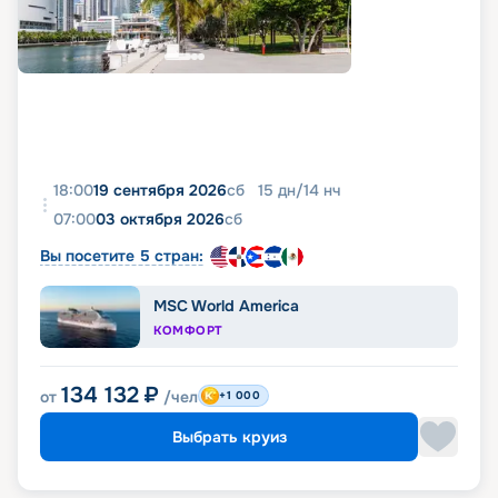
18:00
19 сентября 2026
сб
15
дн
/
14
нч
07:00
03 октября 2026
сб
Вы посетите 5 стран:
MSC World America
КОМФОРТ
134 132
₽
от
/чел
+1 000
Выбрать круиз