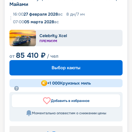
Майами
16:00
27 февраля 2028
вс
8
дн
/
7
нч
07:00
05 марта 2028
вс
Celebrity Xcel
ПРЕМИУМ
85 410
₽
от
/ чел
Выбор каюты
+
1 000
Круизных миль
Добавить в избранное
Моментально оповестим о снижении цены