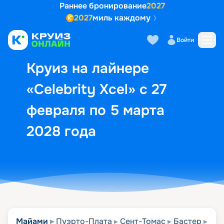
Раннее бронирование
2027
2027
миль каждому
Описание
Выбор кают
Маршрут и экск
Войти
Круиз на лайнере
«Celebrity Xcel» с 27
февраля по 5 марта
2028 года
Майами
Пуэрто-Плата
Сент-Томас
Бастер