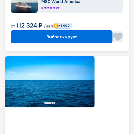
MSC World America
КОМФОРТ
112 324
₽
от
/чел
+1 000
Выбрать круиз