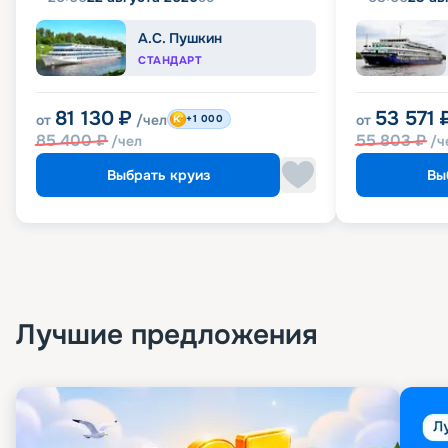
А.С. Пушкин
СТАНДАРТ
81 130
₽
53 571
от
/чел
от
+1 000
85 400
₽
55 803
₽
/чел
/ч
Выбрать круиз
Вы
Лучшие предложения