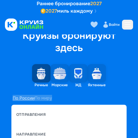
Раннее бронирование
2027
2027
миль каждому
Войти
Круизы бронируют
здесь
Речные
Морские
ЖД
Яхтенные
По России
По миру
ОТПРАВЛЕНИЯ
НАПРАВЛЕНИЕ