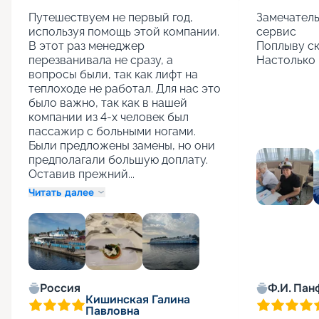
Путешествуем не первый год, 
Замечатель
используя помощь этой компании. 
сервис

В этот раз менеджер 
Поплыву ск
перезванивала не сразу, а 
Настолько 
вопросы были, так как лифт на 
теплоходе не работал. Для нас это 
было важно, так как в нашей 
компании из 4-х человек был 
пассажир с больными ногами. 
Были предложены замены, но они 
предполагали большую доплату. 
Оставив прежний...
Читать далее
+
1
Россия
Ф.И. Пан
Кишинская Галина
Павловна