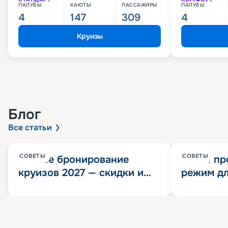
ПАЛУБЫ
КАЮТЫ
ПАССАЖИРЫ
ПАЛУБЫ
4
147
309
4
Круизы
Блог
Все статьи
СОВЕТЫ
СОВЕТЫ
Раннее бронирование
Китай пр
круизов 2027 — скидки и
режим дл
розыгрыш 100 000
конца 202
Круизных миль
значит?