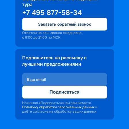
тура
доброжелательность и заинтересованность 
+7 495 877-58-34
персонала корабля в каждом госте.
Ступая на борт теплохода, пассажиры 
Заказать обратный звонок
попадают в совершенно иную атмосферу, 
где властвует тяга к приключениям и 
Ответим на ваш звонок ежедневно
с 8:00 до 21:00 по МСК
открытиям.
Подпишитесь на рассылку с
лучшими предложениями
Подписаться
Нажимая «Подписаться» вы принимаете
Политику обработки персональных данных
и
даёте согласие на обработку ваших данных