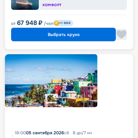
КОМФОРТ
67 948
₽
от
/чел
+1 000
Выбрать круиз
18:00
05 сентября 2026
сб
8
дн
/
7
нч