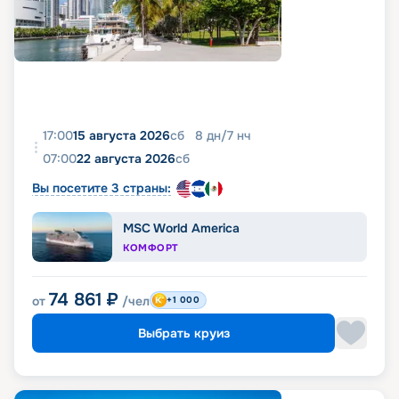
фото, реальные отзывы пассажиров, подробные
характеристики кают и палуб. Вся эта
информация доступна на этой же странице.
17:00
15 августа 2026
сб
8
дн
/
7
нч
07:00
22 августа 2026
сб
Вы посетите 3 страны:
MSC World America
КОМФОРТ
74 861
₽
от
/чел
+1 000
Выбрать круиз