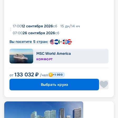
17:00
12 сентября 2026
сб
15
дн
/
14
нч
07:00
26 сентября 2026
сб
Вы посетите 5 стран:
MSC World America
КОМФОРТ
133 032
₽
от
/чел
+1 000
Выбрать круиз