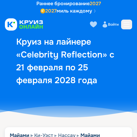
Раннее бронирование
2027
2027
миль каждому
Описание
Выбор кают
Маршрут и экск
Войти
Круиз на лайнере
«Celebrity Reflection» с
21 февраля по 25
февраля 2028 года
Майами
Ки-Уэст
Нассау
Майами