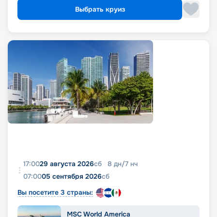
Выбрать круиз
17:00
29 августа 2026
сб
8
дн
/
7
нч
07:00
05 сентября 2026
сб
Вы посетите 3 страны:
MSC World America