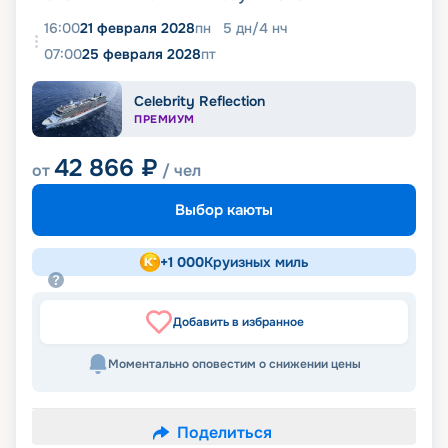
16:00
21 февраля 2028
пн
5
дн
/
4
нч
07:00
25 февраля 2028
пт
Celebrity Reflection
ПРЕМИУМ
42 866
₽
от
/ чел
Выбор каюты
+
1 000
Круизных миль
Добавить в избранное
Моментально оповестим о снижении цены
Поделиться