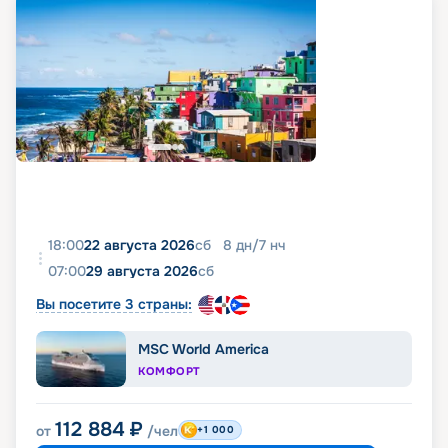
18:00
22 августа 2026
сб
8
дн
/
7
нч
07:00
29 августа 2026
сб
Вы посетите 3 страны:
MSC World America
КОМФОРТ
112 884
₽
от
/чел
+1 000