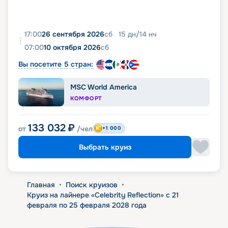
17:00
26 сентября 2026
сб
15
дн
/
14
нч
07:00
10 октября 2026
сб
Вы посетите 5 стран:
MSC World America
КОМФОРТ
133 032
₽
от
/чел
+1 000
Выбрать круиз
Главная
•
Поиск круизов
•
Круиз на лайнере «Celebrity Reflection» с 21
февраля по 25 февраля 2028 года