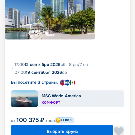
17:00
12 сентября 2026
сб
8
дн
/
7
нч
07:00
19 сентября 2026
сб
Вы посетите 3 страны:
MSC World America
КОМФОРТ
100 375
₽
от
/чел
+1 000
Выбрать круиз