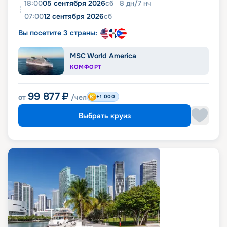
18:00
05 сентября 2026
сб
8
дн
/
7
нч
07:00
12 сентября 2026
сб
Вы посетите 3 страны:
MSC World America
КОМФОРТ
99 877
₽
от
/чел
+1 000
Выбрать круиз