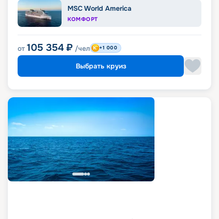
MSC World America
КОМФОРТ
105 354
₽
от
/чел
+1 000
Выбрать круиз