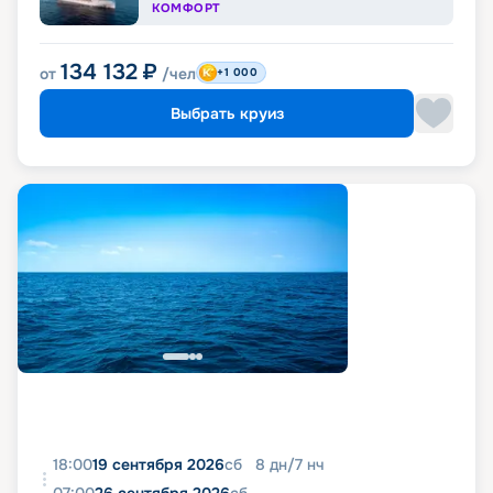
КОМФОРТ
134 132
₽
от
/чел
+1 000
Выбрать круиз
18:00
19 сентября 2026
сб
8
дн
/
7
нч