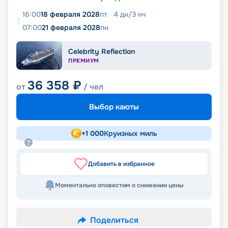
16:00
18 февраля 2028
пт
4
дн
/
3
нч
07:00
21 февраля 2028
пн
Celebrity Reflection
ПРЕМИУМ
36 358
₽
от
/ чел
Выбор каюты
+
1 000
Круизных миль
Добавить в избранное
Моментально оповестим о снижении цены
Поделиться