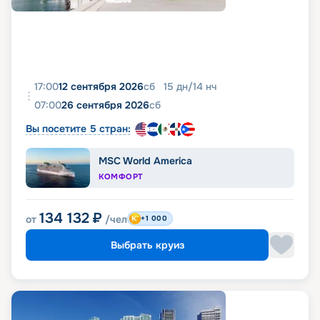
17:00
12 сентября 2026
сб
15
дн
/
14
нч
07:00
26 сентября 2026
сб
Вы посетите 5 стран:
MSC World America
КОМФОРТ
134 132
₽
от
/чел
+1 000
Выбрать круиз