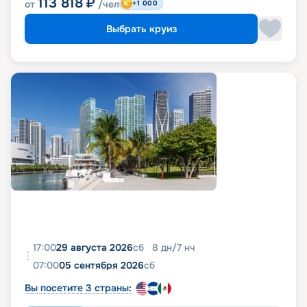
113 818
₽
от
/чел
+1 000
Выбрать круиз
17:00
29 августа 2026
сб
8
дн
/
7
нч
07:00
05 сентября 2026
сб
Вы посетите 3 страны: