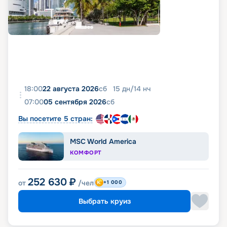
фото, реальные отзывы пассажиров, подробные
характеристики кают и палуб. Вся эта
информация доступна на этой же странице.
18:00
22 августа 2026
сб
15
дн
/
14
нч
07:00
05 сентября 2026
сб
Вы посетите 5 стран:
MSC World America
КОМФОРТ
252 630
₽
от
/чел
+1 000
Выбрать круиз