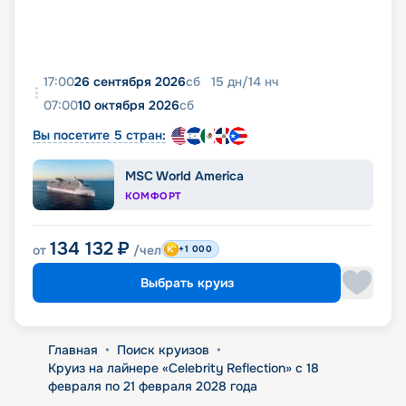
17:00
26 сентября 2026
сб
15
дн
/
14
нч
07:00
10 октября 2026
сб
Вы посетите 5 стран:
MSC World America
КОМФОРТ
134 132
₽
от
/чел
+1 000
Выбрать круиз
Главная
•
Поиск круизов
•
Круиз на лайнере «Celebrity Reflection» с 18
февраля по 21 февраля 2028 года