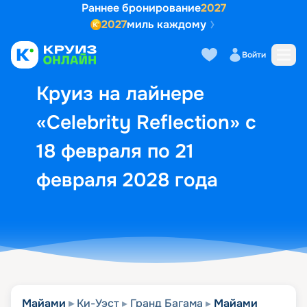
Раннее бронирование
2027
2027
миль каждому
Описание
Выбор кают
Маршрут и экск
Войти
Круиз на лайнере
«Celebrity Reflection» с
18 февраля по 21
февраля 2028 года
Майами
Ки-Уэст
Гранд Багама
Майами