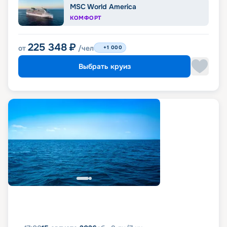
MSC World America
КОМФОРТ
225 348
₽
от
/чел
+1 000
Выбрать круиз