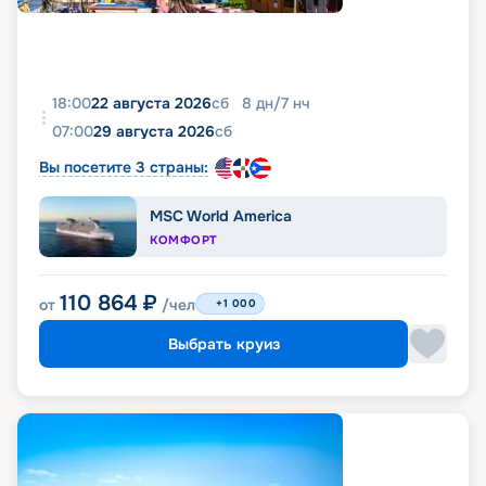
18:00
22 августа 2026
сб
8
дн
/
7
нч
07:00
29 августа 2026
сб
Вы посетите 3 страны:
MSC World America
КОМФОРТ
110 864
₽
от
/чел
+1 000
Выбрать круиз