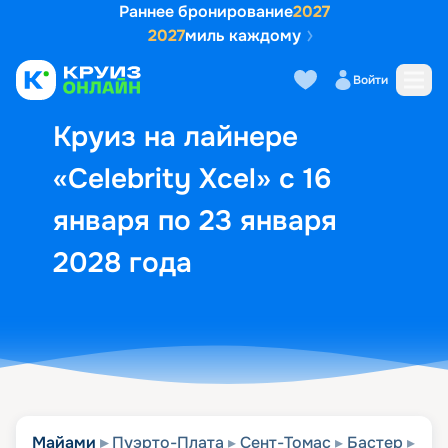
Раннее бронирование
2027
2027
миль каждому
Описание
Выбор кают
Маршрут и экск
Войти
Круиз на лайнере
«Celebrity Xcel» с 16
января по 23 января
2028 года
Майами
Пуэрто-Плата
Сент-Томас
Бастер