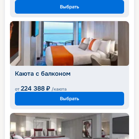
Выбрать
Каюта с балконом
224 388
₽
от
/каюта
Выбрать