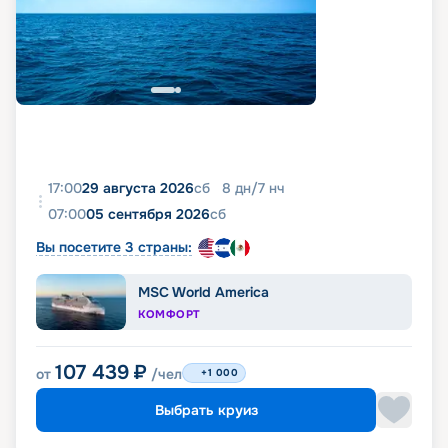
17:00
29 августа 2026
сб
8
дн
/
7
нч
07:00
05 сентября 2026
сб
Вы посетите 3 страны:
MSC World America
КОМФОРТ
107 439
₽
от
/чел
+1 000
Выбрать круиз