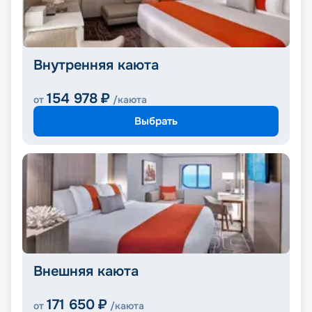
Внутренняя каюта
154 978
₽
от
/каюта
Выбрать
Внешняя каюта
171 650
₽
от
/каюта