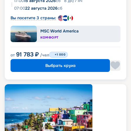
17:00
15 августа 2026
сб
8
дн
/
7
нч
07:00
22 августа 2026
сб
Вы посетите 3 страны:
MSC World America
КОМФОРТ
91 783
₽
от
/чел
+1 000
Выбрать круиз