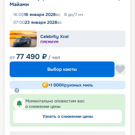
Майами
16:00
16 января 2028
вс
8
дн
/
7
нч
07:00
23 января 2028
вс
Celebrity Xcel
ПРЕМИУМ
77 490
₽
от
/ чел
Выбор каюты
+
1 000
Круизных миль
Моментально оповестим вас
о снижении цены
Узнать о снижении цены