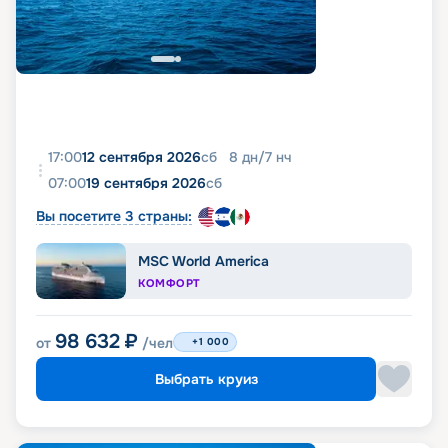
17:00
12 сентября 2026
сб
8
дн
/
7
нч
07:00
19 сентября 2026
сб
Вы посетите 3 страны:
MSC World America
КОМФОРТ
98 632
₽
от
/чел
+1 000
Выбрать круиз