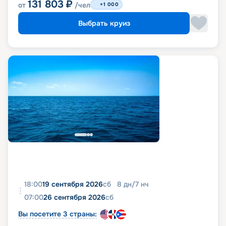
131 803
₽
от
/чел
+1 000
Выбрать круиз
18:00
19 сентября 2026
сб
8
дн
/
7
нч
07:00
26 сентября 2026
сб
Вы посетите 3 страны: