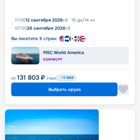
17:00
12 сентября 2026
сб
15
дн
/
14
нч
07:00
26 сентября 2026
сб
Вы посетите 5 стран:
MSC World America
КОМФОРТ
131 803
₽
от
/чел
+1 000
Выбрать круиз