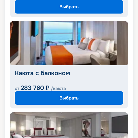
Выбрать
Каюта с балконом
283 760
₽
от
/каюта
Выбрать