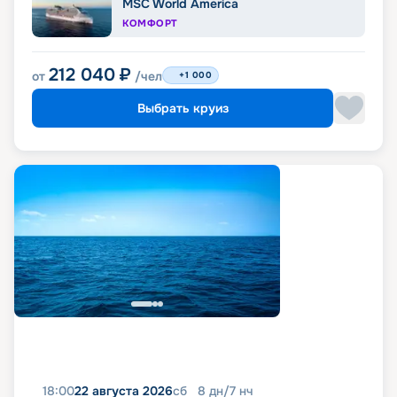
MSC World America
КОМФОРТ
212 040
₽
от
/чел
+1 000
Выбрать круиз
18:00
22 августа 2026
сб
8
дн
/
7
нч