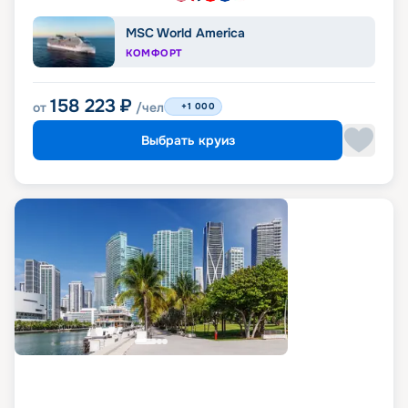
MSC World America
КОМФОРТ
158 223
₽
от
/чел
+1 000
Выбрать круиз