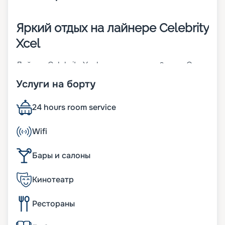
Яркий отдых на лайнере Celebrity
Xcel
Лайнер Celebrity Xcel построен в 2026 году. Он
отправится в свой первый круиз в 2026 году.
Услуги на борту
Корабль имеет 14 палуб и относится к классу
Edge. Его длина составляет 327 метров, а
ширина – 39 метров. Судно предлагает гостям
24 hours room service
1646 кают, которые будут готовы разместить
3950 пассажиров. Это новейшее судно
Wifi
предлагает туристам:
• многофункциональную площадку Magic Carpet,
Бары и салоны
которая эффектно спускается с последней
палубы на уровень воды;
• сад на крыше, который впечатлит своей
Кинотеатр
эстетикой;
• большой выбор кают разных классов, среди
Рестораны
которых каждый турист сможет найти номер по
душе;