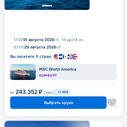
17:00
15 августа 2026
сб
15
дн
/
14
нч
07:00
29 августа 2026
сб
Вы посетите 5 стран:
MSC World America
КОМФОРТ
243 352
₽
от
/чел
+1 000
Выбрать круиз