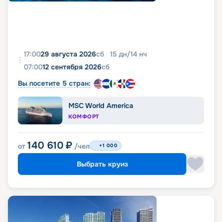
17:00
29 августа 2026
сб
15
дн
/
14
нч
07:00
12 сентября 2026
сб
Вы посетите 5 стран:
MSC World America
КОМФОРТ
140 610
₽
от
/чел
+1 000
Выбрать круиз