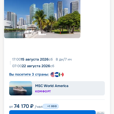
17:00
15 августа 2026
сб
8
дн
/
7
нч
07:00
22 августа 2026
сб
Вы посетите 3 страны:
MSC World America
КОМФОРТ
74 170
₽
от
/чел
+1 000