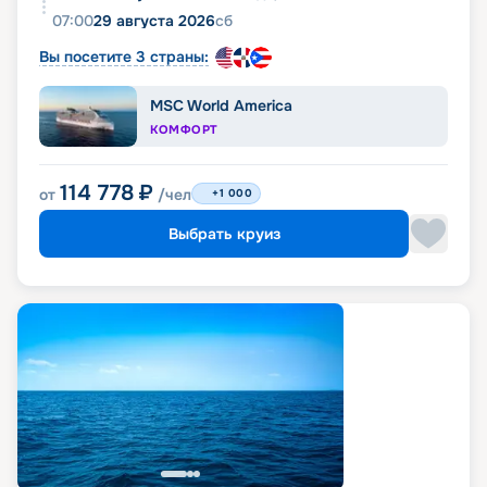
07:00
29 августа 2026
сб
Вы посетите 3 страны:
MSC World America
КОМФОРТ
114 778
₽
от
/чел
+1 000
Выбрать круиз