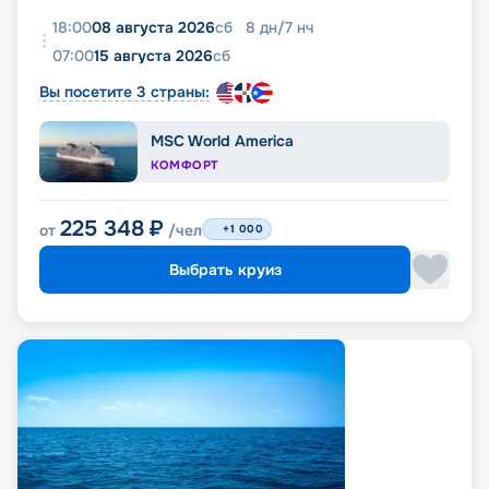
18:00
08 августа 2026
сб
8
дн
/
7
нч
07:00
15 августа 2026
сб
Вы посетите 3 страны:
MSC World America
КОМФОРТ
225 348
₽
от
/чел
+1 000
Выбрать круиз