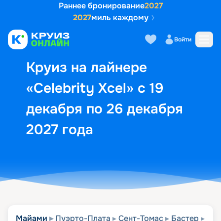
Раннее бронирование
2027
2027
миль каждому
Описание
Выбор кают
Маршрут и экск
Войти
Круиз на лайнере
«Celebrity Xcel» с 19
декабря по 26 декабря
2027 года
Майами
Пуэрто-Плата
Сент-Томас
Бастер