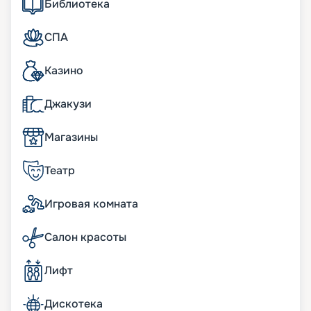
• рестораны и бары на любой вкус.
Библиотека
Помимо прочего, на борту гостей будет ожидать
интересная развлекательная программа,
СПА
распланированная на каждый день круиза, а
также прекрасные морские пейзажи по ходу
Казино
маршрута и во время остановок.
Путешествуйте вместе с
Джакузи
«Круиз.онлайн»
Магазины
Маршрут следования лайнера Celebrity Xcel
пройдет по островам Карибского моря с
Театр
отправлением из Форт-Лодердейла.
Пассажиров ждет захватывающая морская
Игровая комната
прогулка, сочетающаяся с грамотно
организованным досугом, яркими шоу и
красочными выступлениями талантливых
Салон красоты
артистов, музыкантов, танцоров. Насладитесь
широким выбором различных вариантов досуга,
Лифт
от просмотра новых фильмов и театральных
постановок до ночных дискотек, посещения
Дискотека
казино или наслаждения поездкой на парящей