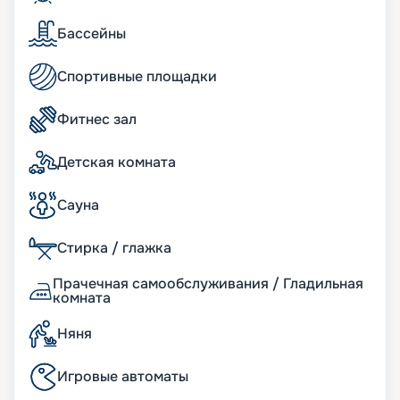
платформе Magic Carpet®. Окунитесь в мир
волшебного спа или уделите внимание своей
Бассейны
физической форме, занимаясь в тренажерных
залах и плавая в бассейнах… Подробности
Спортивные площадки
расписания будущих поездок, характеристики
судна с фото лайнера, схемой кают и планом
палуб мы разместили здесь же, на этой
Фитнес зал
странице. При желании насладиться
незабываемым путешествием и проникнуться
Детская комната
высококлассным сервисом вы можете купить
тур с помощью сервиса бронирования круизов
Сауна
«Круиз.онлайн». Кроме выгодных цен на
навигацию 2026 - 2027, мы предлагаем грамотную
консультационную поддержку и возможность
Стирка / глажка
быстрого и простого оформления брони на
предстоящее приключение.
Прачечная самообслуживания / Гладильная
комната
Няня
Игровые автоматы