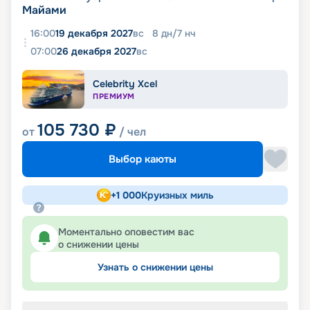
Майами
16:00
19 декабря 2027
вс
8
дн
/
7
нч
07:00
26 декабря 2027
вс
Celebrity Xcel
ПРЕМИУМ
105 730
₽
от
/ чел
Выбор каюты
+
1 000
Круизных миль
Моментально оповестим вас
о снижении цены
Узнать о снижении цены