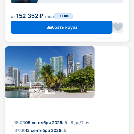
152 352
₽
от
/чел
+1 000
Выбрать круиз
18:00
05 сентября 2026
сб
8
дн
/
7
нч
07:00
12 сентября 2026
сб