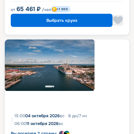
65 461
₽
от
/чел
+1 000
Выбрать круиз
15:00
04 октября 2026
вс
8
дн
/
7
нч
06:00
11 октября 2026
вс
Вы посетите 2 страны: