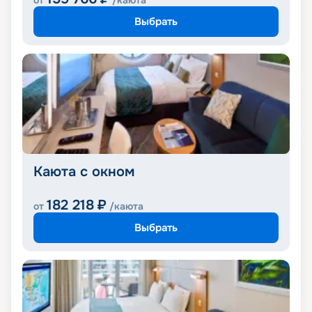
от
/каюта
Выбрать
Каюта с окном
182 218
₽
от
/каюта
Выбрать