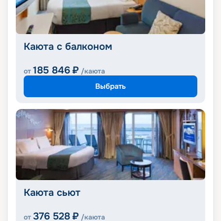
Каюта с балконом
185 846
₽
от
/каюта
Выбрать
Каюта сьют
376 528
₽
от
/каюта