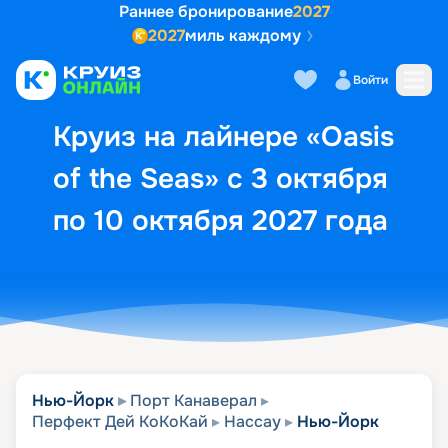
Раннее бронирование
2027
2027
миль каждому
Описание
Выбор кают
Маршрут и экск
Войти
Круиз на лайнере «Oasis
of the Seas» с 3 октября
по 10 октября 2027 года
Нью-Йорк
Порт Канаверал
Перфект Дей КоКоКай
Нассау
Нью-Йорк