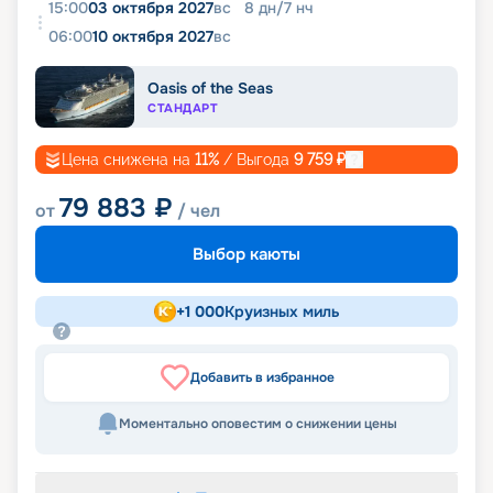
15:00
03 октября 2027
вс
8
дн
/
7
нч
06:00
10 октября 2027
вс
Oasis of the Seas
СТАНДАРТ
Цена снижена на
11
%
/ Выгода
9 759
₽
79 883
₽
от
/ чел
Выбор каюты
+
1 000
Круизных миль
Добавить в избранное
Моментально оповестим о снижении цены