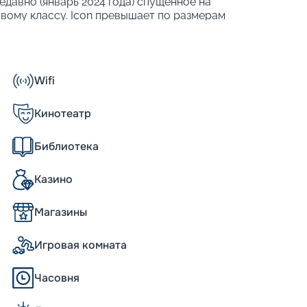
недавно (январь 2024 года) спущенное на
овому классу. Icon превышает по размерам
 Лайнер славится своими инновациями и
пнейшее круизное судно. Его высота
собен принять 5 610 человек. Другие
Wifi
Кинотеатр
Библиотека
я 28 категорий: от простых внутренних до
Казино
Магазины
ство своего мегалайнера в июне 2021 года.
антских кораблей нового класса.
Игровая комната
урку, через два года корабль был введен
первый пассажирский рейc из Майами по
Часовня
основным маршрутом лайнера.
оме своих внушительных размеров, лайнер