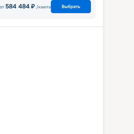
584 484
₽
Выбрать
от
/каюта
и
Сен-Мартен
Сент-Томас
т Дей КоКоКай
Майами
5 июня 2027
сб
8
дн
/
7
нч
12 июня 2027
сб
Icon Of The Seas
КОМФОРТ
7 988
₽
/ чел
Выбор каюты
+
1 000
Круизных миль