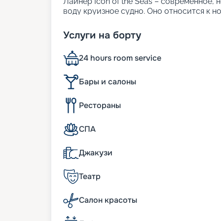
Лайнер Icon of the Seas – современное, 
воду круизное судно. Оно относится к н
и показателям комфорта корабли Oasis.
качеством. На сегодняшний день это кру
Услуги на борту
соизмерима с 20-этажным домом. Он спо
характеристики судна:
24 hours room service
• ширина – 65 м;
• длина – 365 м;
• число палуб – 20;
Бары и салоны
• водоизмещение – 218 тыс. т;
• осадка – 9 м;
Рестораны
• общее число кают – 3 000. Предлагаетс
роскошных трехуровневых.
СПА
Особенности судна
Джакузи
Холдинг Royal Caribbean начал строитель
Icon of the Seas стал первым из трех гиг
Театр
Заложенный на верфи в финском городе Т
в строй. В начале 2024 года состоялся 
Салон красоты
бассейну Карибского моря. Это стало 
Характеристики корабля впечатляют. Кр