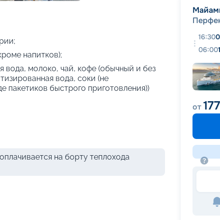
+
33
фотографий
Майам
Перфек
16:30
0
рии;
06:00
кроме напитков);
 вода, молоко, чай, кофе (обычный и без
атизированная вода, соки (не
де пакетиков быстрого приготовления))
17
от
оплачивается на борту теплохода