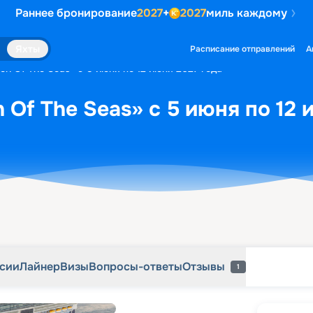
Раннее бронирование
2027
+
2027
миль каждому
рсии
Лайнер
Визы
Вопросы-ответы
Отзывы
1
Яхты
Расписание отправлений
А
on Of The Seas» с 5 июня по 12 июня 2027 года
 Of The Seas» с 5 июня по 12 
рсии
Лайнер
Визы
Вопросы-ответы
Отзывы
1