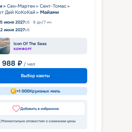
и
Сен-Мартен
Сент-Томас
т Дей КоКоКай
Майами
5 июня 2027
сб
8
дн
/
7
нч
12 июня 2027
сб
Icon Of The Seas
КОМФОРТ
7 988
₽
/ чел
Выбор каюты
+
1 000
Круизных миль
Добавить в избранное
Моментально оповестим о снижении цены