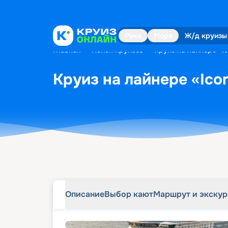
Описание
Выбор кают
Маршрут и экску
Река
Море
Ж/д круизы
Главная
•
Поиск круизов
•
Круиз на лайнере «Ic
Круиз на лайнере «Icon
Описание
Выбор кают
Маршрут и экску