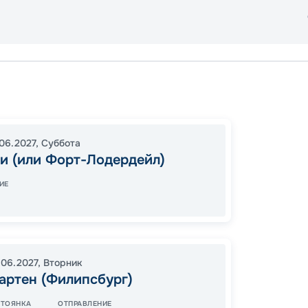
Майам
Перфек
16:30
0
06.2027
,
Суббота
и (или Форт-Лодердейл)
06:00
ИЕ
17
от
.06.2027
,
Вторник
артен (Филипсбург)
СТОЯНКА
ОТПРАВЛЕНИЕ