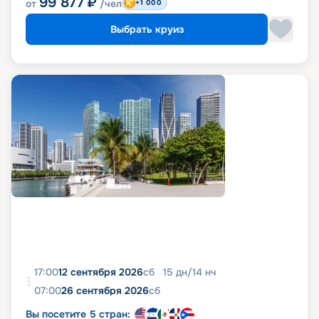
99 877
₽
от
/чел
+1 000
Выбрать круиз
17:00
12 сентября 2026
сб
15
дн
/
14
нч
07:00
26 сентября 2026
сб
Вы посетите 5 стран: