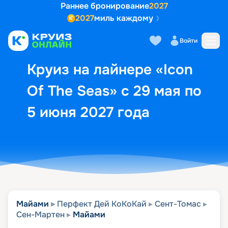
Раннее бронирование
2027
2027
миль каждому
Описание
Выбор кают
Маршрут и экск
Войти
Круиз на лайнере «Icon
Of The Seas» с 29 мая по
5 июня 2027 года
Майами
Перфект Дей КоКоКай
Сент-Томас
Сен-Мартен
Майами