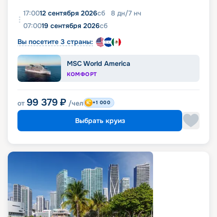
17:00
12 сентября 2026
сб
8
дн
/
7
нч
07:00
19 сентября 2026
сб
Вы посетите 3 страны:
MSC World America
КОМФОРТ
99 379
₽
от
/чел
+1 000
Выбрать круиз