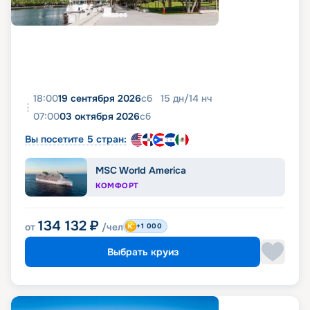
18:00
19 сентября 2026
сб
15
дн
/
14
нч
07:00
03 октября 2026
сб
Вы посетите 5 стран:
MSC World America
КОМФОРТ
134 132
₽
от
/чел
+1 000
Выбрать круиз