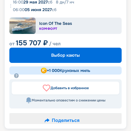
16:00
29 мая 2027
сб
8
дн
/
7
нч
06:00
05 июня 2027
сб
Icon Of The Seas
КОМФОРТ
155 707
₽
от
/ чел
Выбор каюты
+
1 000
Круизных миль
Добавить в избранное
Моментально оповестим о снижении цены
Поделиться