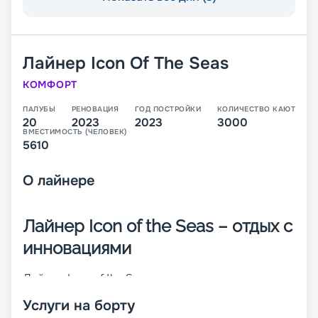
Лайнер
Icon Of The Seas
КОМФОРТ
ПАЛУБЫ
РЕНОВАЦИЯ
ГОД ПОСТРОЙКИ
КОЛИЧЕСТВО КАЮТ
20
2023
2023
3000
ВМЕСТИМОСТЬ (ЧЕЛОВЕК)
5610
О
лайнере
Лайнер Icon of the Seas – отдых с
инновациями
Лайнер Icon of the Seas – современное, недавно
(январь 2024 года) спущенное на воду круизное
Услуги на борту
судно. Оно относится к новому классу. Icon