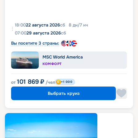
18:00
22 августа 2026
сб
8
дн
/
7
нч
07:00
29 августа 2026
сб
Вы посетите 3 страны:
MSC World America
КОМФОРТ
101 869
₽
от
/чел
+1 000
Выбрать круиз