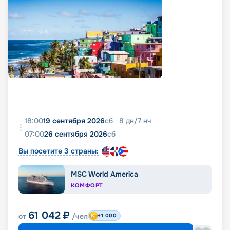
18:00
19 сентября 2026
сб
8
дн
/
7
нч
07:00
26 сентября 2026
сб
Вы посетите 3 страны:
MSC World America
КОМФОРТ
61 042
₽
от
/чел
+1 000