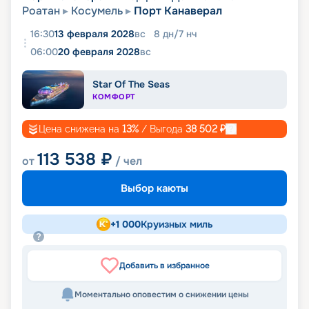
Роатан
Косумель
Порт Канаверал
16:30
13 февраля 2028
вс
8
дн
/
7
нч
06:00
20 февраля 2028
вс
Star Of The Seas
КОМФОРТ
Цена снижена на
13
%
/ Выгода
38 502
₽
113 538
₽
от
/ чел
Выбор каюты
+
1 000
Круизных миль
Добавить в избранное
Моментально оповестим о снижении цены