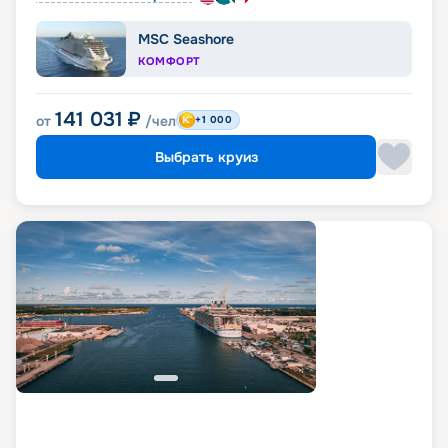
MSC Seashore
КОМФОРТ
141 031
₽
от
/чел
+1 000
Выбрать круиз