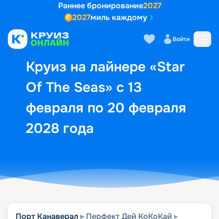
Раннее бронирование
2027
2027
миль каждому
Описание
Выбор кают
Маршрут и экск
Войти
Круиз на лайнере «Star
Of The Seas» с 13
февраля по 20 февраля
2028 года
Порт Канаверал
Перфект Дей КоКоКай