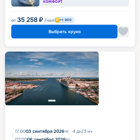
КОМФОРТ
35 258
₽
от
/чел
+1 000
Выбрать круиз
17:00
03 сентября 2026
чт
4
дн
/
3
нч
07:00
06 сентября 2026
вс