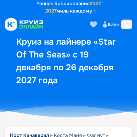
Раннее бронирование
2027
2027
миль каждому
Описание
Выбор кают
Маршрут и экск
Войти
Круиз на лайнере «Star
Of The Seas» с 19
декабря по 26 декабря
2027 года
Порт Канаверал
Коста Майя
Фалмут