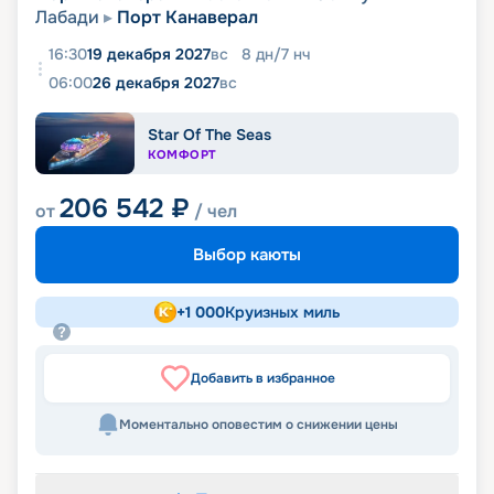
Лабади
Порт Канаверал
16:30
19 декабря 2027
вс
8
дн
/
7
нч
06:00
26 декабря 2027
вс
Star Of The Seas
КОМФОРТ
206 542
₽
от
/ чел
Выбор каюты
+
1 000
Круизных миль
Добавить в избранное
Моментально оповестим о снижении цены