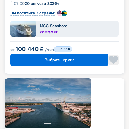
07:00
20 августа 2026
чт
Вы посетите 2 страны:
MSC Seashore
КОМФОРТ
100 440
₽
от
/чел
+1 000
Выбрать круиз