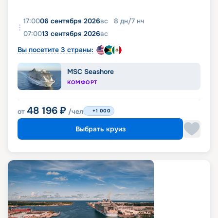
17:00
06 сентября 2026
вс
8
дн
/
7
нч
07:00
13 сентября 2026
вс
Вы посетите 3 страны:
MSC Seashore
КОМФОРТ
48 196
₽
от
/чел
+1 000
Выбрать круиз