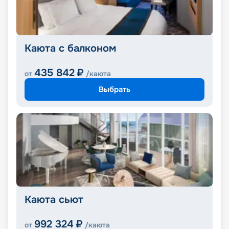
Каюта с балконом
435 842
₽
от
/каюта
Выбрать
Каюта сьют
992 324
₽
от
/каюта