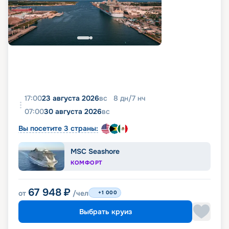
17:00
23 августа 2026
вс
8
дн
/
7
нч
07:00
30 августа 2026
вс
Вы посетите 3 страны:
MSC Seashore
КОМФОРТ
67 948
₽
от
/чел
+1 000
Выбрать круиз