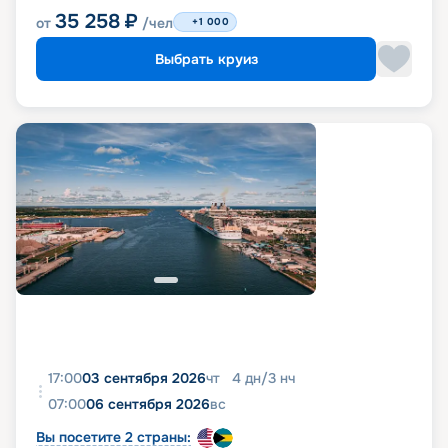
35 258
₽
от
/чел
+1 000
Выбрать круиз
17:00
03 сентября 2026
чт
4
дн
/
3
нч
07:00
06 сентября 2026
вс
Вы посетите 2 страны: