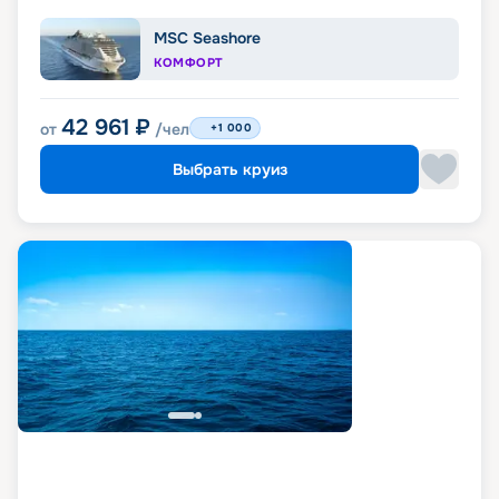
MSC Seashore
КОМФОРТ
42 961
₽
от
/чел
+1 000
Выбрать круиз