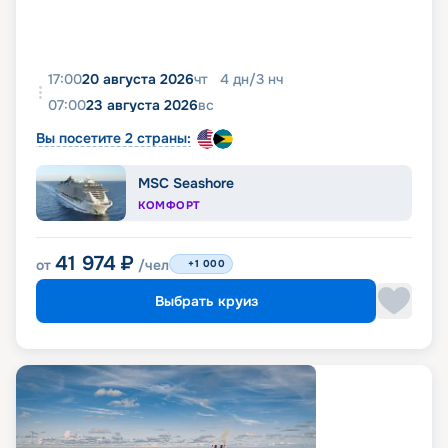
17:00
20 августа 2026
чт
4
дн
/
3
нч
07:00
23 августа 2026
вс
Вы посетите 2 страны:
MSC Seashore
КОМФОРТ
41 974
₽
от
/чел
+1 000
Выбрать круиз