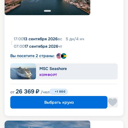
17:00
13 сентября 2026
вс
5
дн
/
4
нч
07:00
17 сентября 2026
чт
Вы посетите 2 страны:
MSC Seashore
КОМФОРТ
26 369
₽
от
/чел
+1 000
Выбрать круиз