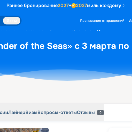
Раннее бронирование
2027
+
2027
миль каждому
рсии
Лайнер
Визы
Вопросы-ответы
Отзывы
0
Яхты
Расписание отправлений
А
nder of the Seas» с 3 марта по 6 марта 2028 года
er of the Seas» с 3 марта по
рсии
Лайнер
Визы
Вопросы-ответы
Отзывы
0