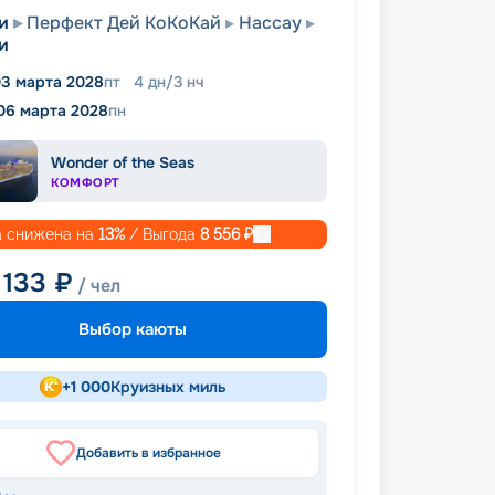
и
Перфект Дей КоКоКай
Нассау
и
3 марта 2028
пт
4
дн
/
3
нч
06 марта 2028
пн
Wonder of the Seas
КОМФОРТ
 снижена на
13
%
/ Выгода
8 556
₽
 133
₽
/ чел
Выбор каюты
+
1 000
Круизных миль
Добавить в избранное