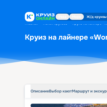
Описание
Выбор кают
Маршрут и экску
Река
Море
Ж/д круизы
Главная
•
Поиск круизов
•
Круиз на лайнере «Wo
Круиз на лайнере «Wond
Описание
Выбор кают
Маршрут и экску