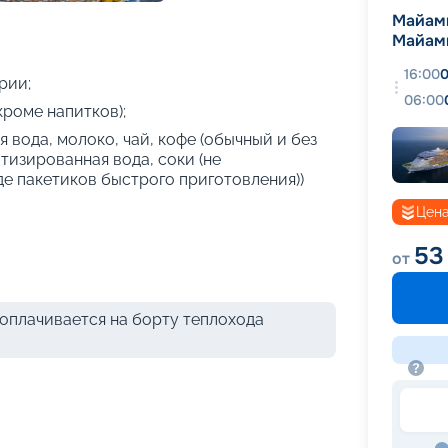
+
25
фотографий
Майам
Майам
16:00
0
рии;
06:00
кроме напитков);
 вода, молоко, чай, кофе (обычный и без
атизированная вода, соки (не
де пакетиков быстрого приготовления))
Цена
53
от
оплачивается на борту теплохода