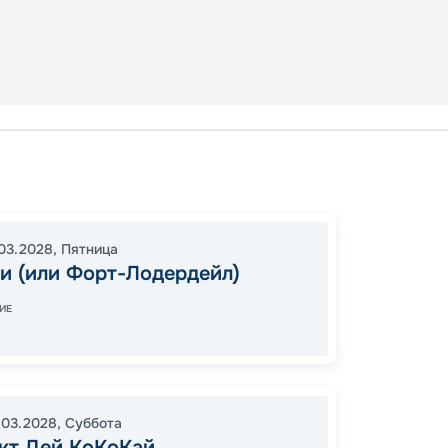
Майам
Майам
16:00
0
03.2028
,
Пятница
06:00
и (или Форт-Лодердейл)
ИЕ
Цена
53
.03.2028
,
Суббота
от
кт Дей КоКоКай