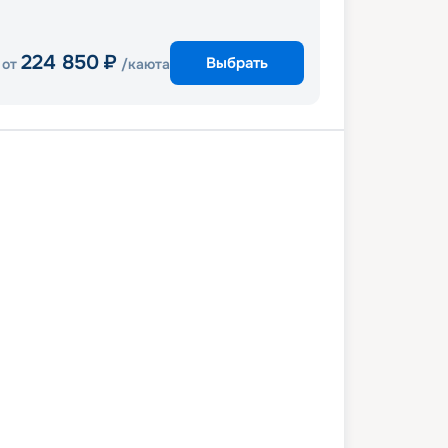
224 850
₽
Выбрать
от
/каюта
и
Перфект Дей КоКоКай
Нассау
и
3 марта 2028
пт
4
дн
/
3
нч
06 марта 2028
пн
Wonder of the Seas
КОМФОРТ
 снижена на
13
%
/ Выгода
8 556
₽
 133
₽
/ чел