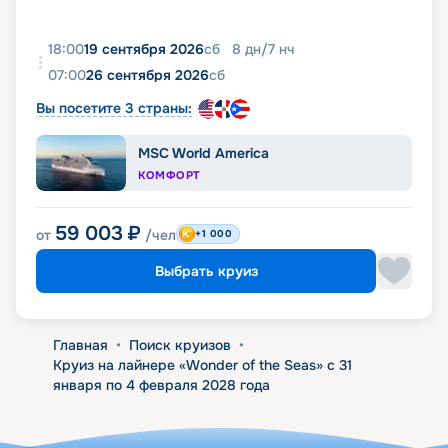
18:00
19 сентября 2026
сб
8
дн
/
7
нч
07:00
26 сентября 2026
сб
Вы посетите 3 страны:
MSC World America
КОМФОРТ
59 003
₽
от
/чел
+1 000
Выбрать круиз
Главная
•
Поиск круизов
•
Круиз на лайнере «Wonder of the Seas» с 31
января по 4 февраля 2028 года