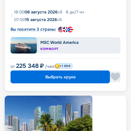
18:00
08 августа 2026
сб
8
дн
/
7
нч
07:00
15 августа 2026
сб
Вы посетите 3 страны:
MSC World America
КОМФОРТ
225 348
₽
от
/чел
+1 000
Выбрать круиз