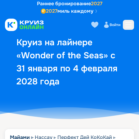
Раннее бронирование
2027
2027
миль каждому
Описание
Выбор кают
Маршрут и экск
Войти
Круиз на лайнере
«Wonder of the Seas» с
31 января по 4 февраля
2028 года
Майами
Нассау
Перфект Дей КоКоКай