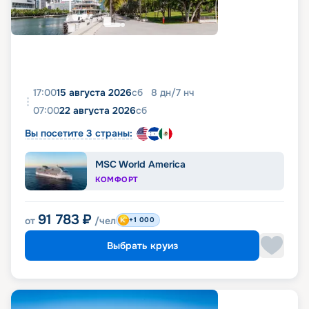
17:00
15 августа 2026
сб
8
дн
/
7
нч
07:00
22 августа 2026
сб
Вы посетите 3 страны:
MSC World America
КОМФОРТ
91 783
₽
от
/чел
+1 000
Выбрать круиз