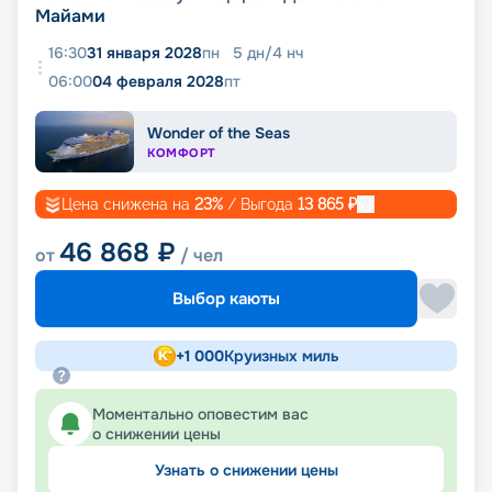
Майами
16:30
31 января 2028
пн
5
дн
/
4
нч
06:00
04 февраля 2028
пт
Wonder of the Seas
КОМФОРТ
Цена снижена на
23
%
/ Выгода
13 865
₽
46 868
₽
от
/ чел
Выбор каюты
+
1 000
Круизных миль
Моментально оповестим вас
о снижении цены
Узнать о снижении цены