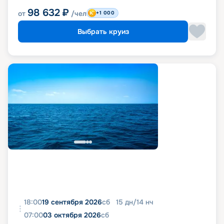
98 632
₽
от
/чел
+1 000
Выбрать круиз
18:00
19 сентября 2026
сб
15
дн
/
14
нч
07:00
03 октября 2026
сб