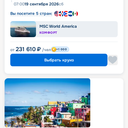
07:00
19 сентября 2026
сб
Вы посетите 5 стран:
MSC World America
КОМФОРТ
231 610
₽
от
/чел
+1 000
Выбрать круиз