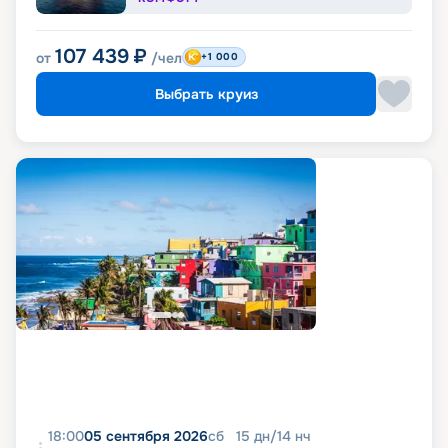
107 439
₽
от
/чел
+1 000
Выбрать круиз
18:00
05 сентября 2026
сб
15
дн
/
14
нч