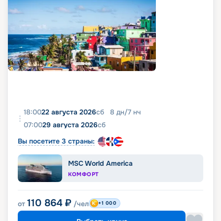
18:00
22 августа 2026
сб
8
дн
/
7
нч
07:00
29 августа 2026
сб
Вы посетите 3 страны:
MSC World America
КОМФОРТ
110 864
₽
от
/чел
+1 000