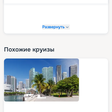
Навстречу незабываемым
эмоциям вместе с
«Круиз.онлайн»!
Развернуть
На сайте «Круиз.онлайн» рекомендуем купить
свой круиз мечты. У нас вы можете в
комфортной обстановке и темпе изучить все
доступные варианты путешествий, посмотреть
маршруты, схемы и планы палуб, описание,
Похожие круизы
расписание, характеристики и фото лайнера, а
также узнать цену круизов и прочитать отзывы
про них. Также на нашем сайте в пару кликов вы
можете оформить путевку в любое путешествие
в 2026 - 2027 гг. Рады напомнить, что благодаря
возможностям раннего бронирования вы
можете сделать ваше путешествие еще и
выгодным.