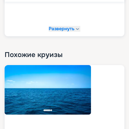
эмоциям вместе с
«Круиз.онлайн»!
Развернуть
На сайте «Круиз.онлайн» рекомендуем купить
свой круиз мечты. У нас вы можете в
комфортной обстановке и темпе изучить все
доступные варианты путешествий, посмотреть
маршруты, схемы и планы палуб, описание,
Похожие круизы
расписание, характеристики и фото лайнера, а
также узнать цену круизов и прочитать отзывы
про них. Также на нашем сайте в пару кликов вы
можете оформить путевку в любое путешествие
в 2026 - 2027 гг. Рады напомнить, что благодаря
возможностям раннего бронирования вы
можете сделать ваше путешествие еще и
выгодным.