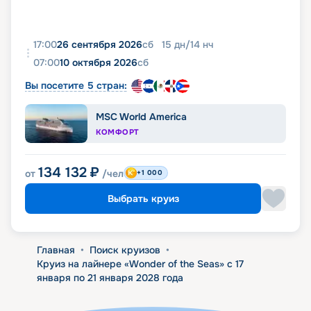
17:00
26 сентября 2026
сб
15
дн
/
14
нч
07:00
10 октября 2026
сб
Вы посетите 5 стран:
MSC World America
КОМФОРТ
134 132
₽
от
/чел
+1 000
Выбрать круиз
Главная
•
Поиск круизов
•
Круиз на лайнере «Wonder of the Seas» с 17
января по 21 января 2028 года