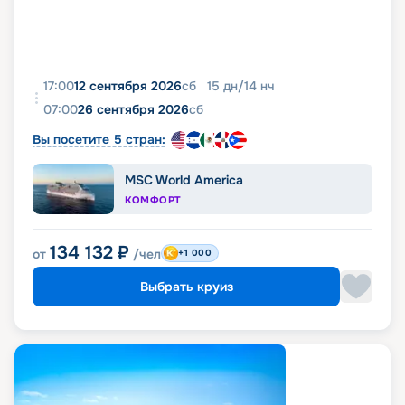
17:00
12 сентября 2026
сб
15
дн
/
14
нч
07:00
26 сентября 2026
сб
Вы посетите 5 стран:
MSC World America
КОМФОРТ
134 132
₽
от
/чел
+1 000
Выбрать круиз