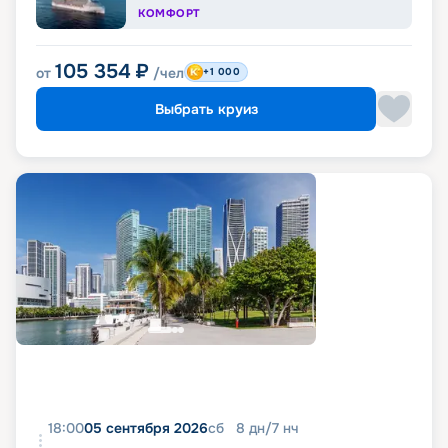
КОМФОРТ
105 354
₽
от
/чел
+1 000
Выбрать круиз
18:00
05 сентября 2026
сб
8
дн
/
7
нч