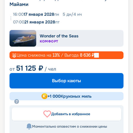
Майами
16:00
17 января 2028
пн
5
дн
/
4
нч
07:00
21 января 2028
пт
Wonder of the Seas
КОМФОРТ
Цена снижена на
13
%
/ Выгода
8 636
₽
51 125
₽
от
/ чел
Выбор каюты
+
1 000
Круизных миль
Добавить в избранное
Моментально оповестим о снижении цены