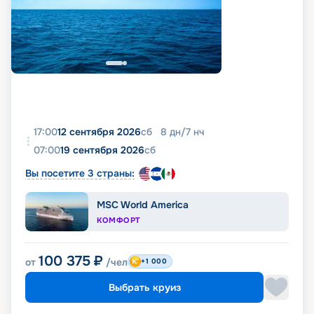
17:00
12 сентября 2026
сб
8
дн
/
7
нч
07:00
19 сентября 2026
сб
Вы посетите 3 страны:
MSC World America
КОМФОРТ
100 375
₽
от
/чел
+1 000
Выбрать круиз