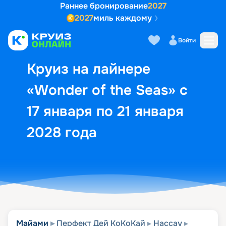
Раннее бронирование
2027
2027
миль каждому
Описание
Выбор кают
Маршрут и экск
Войти
Круиз на лайнере
«Wonder of the Seas» с
17 января по 21 января
2028 года
Майами
Перфект Дей КоКоКай
Нассау