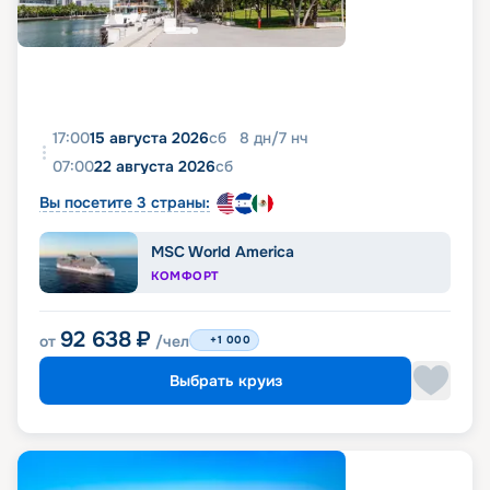
17:00
15 августа 2026
сб
8
дн
/
7
нч
07:00
22 августа 2026
сб
Вы посетите 3 страны:
MSC World America
КОМФОРТ
92 638
₽
от
/чел
+1 000
Выбрать круиз