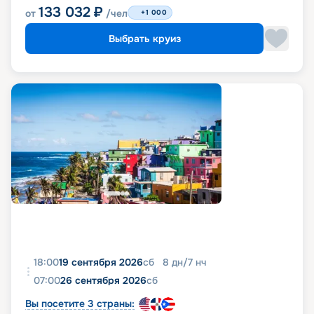
133 032
₽
от
/чел
+1 000
Выбрать круиз
18:00
19 сентября 2026
сб
8
дн
/
7
нч
07:00
26 сентября 2026
сб
Вы посетите 3 страны: