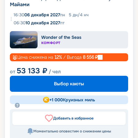
Майами
16:30
06 декабря 2027
пн
5
дн
/
4
нч
06:30
10 декабря 2027
пт
Wonder of the Seas
КОМФОРТ
Цена снижена на
12
%
/ Выгода
8 556
₽
53 133
₽
от
/ чел
Выбор каюты
+
1 000
Круизных миль
Добавить в избранное
Моментально оповестим о снижении цены