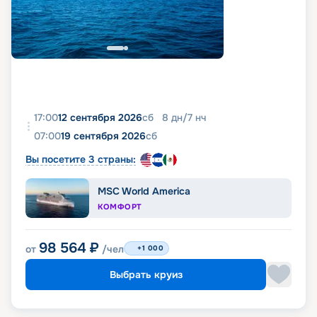
17:00
12 сентября 2026
сб
8
дн
/
7
нч
07:00
19 сентября 2026
сб
Вы посетите 3 страны:
MSC World America
КОМФОРТ
98 564
₽
от
/чел
+1 000
Выбрать круиз