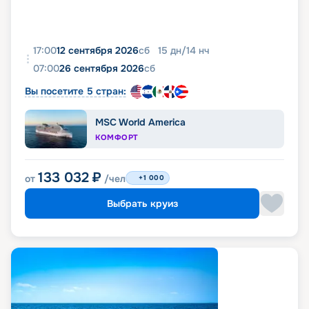
17:00
12 сентября 2026
сб
15
дн
/
14
нч
07:00
26 сентября 2026
сб
Вы посетите 5 стран:
MSC World America
КОМФОРТ
133 032
₽
от
/чел
+1 000
Выбрать круиз