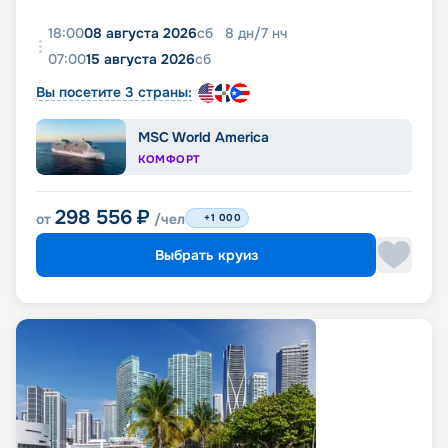
18:00
08 августа 2026
сб
8
дн
/
7
нч
07:00
15 августа 2026
сб
Вы посетите 3 страны:
MSC World America
КОМФОРТ
298 556
₽
от
/чел
+1 000
Выбрать круиз