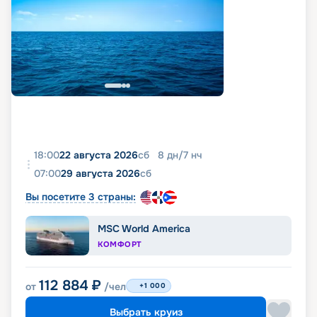
18:00
22 августа 2026
сб
8
дн
/
7
нч
07:00
29 августа 2026
сб
Вы посетите 3 страны:
MSC World America
КОМФОРТ
112 884
₽
от
/чел
+1 000
Выбрать круиз