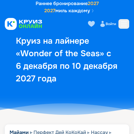
Раннее бронирование
2027
2027
миль каждому
Описание
Выбор кают
Маршрут и экск
Войти
Круиз на лайнере
«Wonder of the Seas» с
6 декабря по 10 декабря
2027 года
Майами
Перфект Дей КоКоКай
Нассау