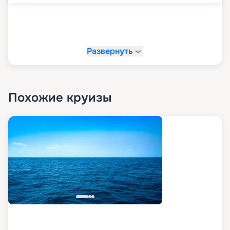
эмоциям вместе с
«Круиз.онлайн»!
Развернуть
На сайте «Круиз.онлайн» рекомендуем купить
свой круиз мечты. У нас вы можете в
комфортной обстановке и темпе изучить все
доступные варианты путешествий, посмотреть
маршруты, схемы и планы палуб, описание,
Похожие круизы
расписание, характеристики и фото лайнера, а
также узнать цену круизов и прочитать отзывы
про них. Также на нашем сайте в пару кликов вы
можете оформить путевку в любое путешествие
в 2026 - 2027 гг. Рады напомнить, что благодаря
возможностям раннего бронирования вы
можете сделать ваше путешествие еще и
выгодным.