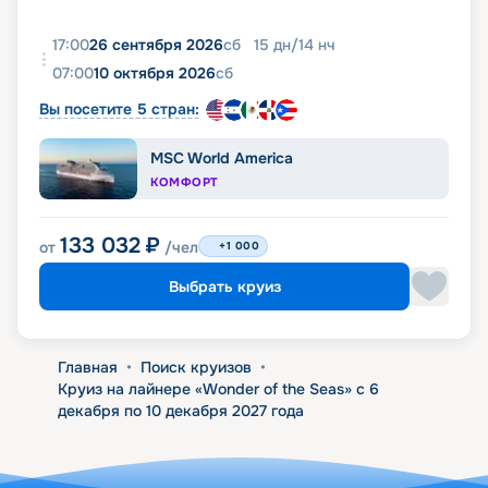
17:00
26 сентября 2026
сб
15
дн
/
14
нч
07:00
10 октября 2026
сб
Вы посетите 5 стран:
MSC World America
КОМФОРТ
133 032
₽
от
/чел
+1 000
Выбрать круиз
Главная
•
Поиск круизов
•
Круиз на лайнере «Wonder of the Seas» с 6
декабря по 10 декабря 2027 года