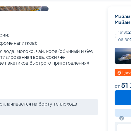
+
25
фотографий
Майам
Майам
16:30
2
рии;
06:30
кроме напитков);
 вода, молоко, чай, кофе (обычный и без
атизированная вода, соки (не
де пакетиков быстрого приготовления))
Цена
51
от
оплачивается на борту теплохода