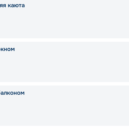
яя каюта
окном
балконом