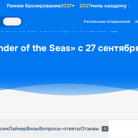
Раннее бронирование
2027
+
2027
миль каждому
рсии
Лайнер
Визы
Вопросы-ответы
Отзывы
0
Яхты
Расписание отправлений
А
nder of the Seas» с 27 сентября по 1 октября 2027 года
er of the Seas» с 27 сентября
рсии
Лайнер
Визы
Вопросы-ответы
Отзывы
0