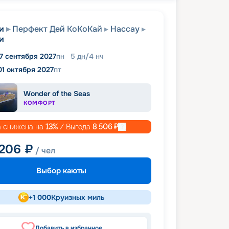
и
Перфект Дей КоКоКай
Нассау
и
7 сентября 2027
пн
5
дн
/
4
нч
01 октября 2027
пт
Wonder of the Seas
КОМФОРТ
 снижена на
13
%
/ Выгода
8 506
₽
 206
₽
/ чел
Выбор каюты
+
1 000
Круизных миль
Добавить в избранное