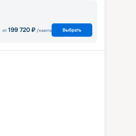
199 720
₽
Выбрать
от
/каюта
и
Перфект Дей КоКоКай
Нассау
и
7 сентября 2027
пн
5
дн
/
4
нч
01 октября 2027
пт
Wonder of the Seas
КОМФОРТ
 снижена на
13
%
/ Выгода
8 506
₽