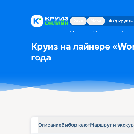
Описание
Выбор кают
Маршрут и экску
Река
Море
Ж/д круизы
Главная
•
Поиск круизов
•
Круиз на лайнере «Wo
Круиз на лайнере «Wond
года
Описание
Выбор кают
Маршрут и экску