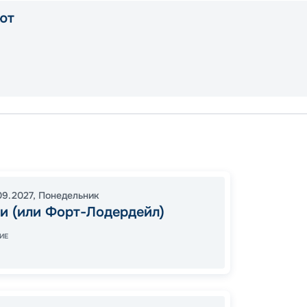
ют
Майам
Майам
16:30
2
09.2027
,
Понедельник
06:30
и (или Форт-Лодердейл)
ИЕ
Цена