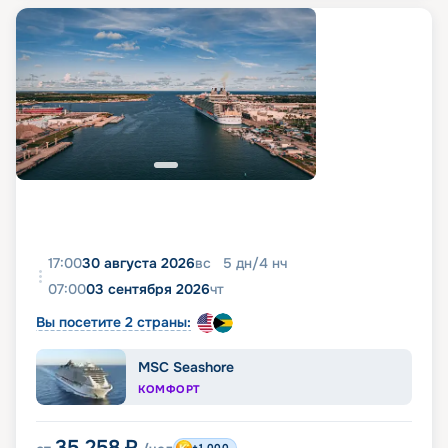
17:00
30 августа 2026
вс
5
дн
/
4
нч
07:00
03 сентября 2026
чт
Вы посетите 2 страны:
MSC Seashore
КОМФОРТ
35 258
₽
+1 000