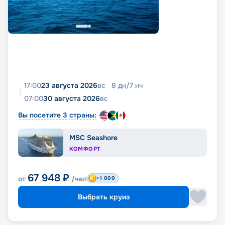
17:00
23 августа 2026
вс
8
дн
/
7
нч
07:00
30 августа 2026
вс
Вы посетите 3 страны:
MSC Seashore
КОМФОРТ
67 948
₽
от
/чел
+1 000
Выбрать круиз