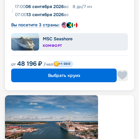
17:00
06 сентября 2026
вс
8
дн
/
7
нч
07:00
13 сентября 2026
вс
Вы посетите 3 страны:
MSC Seashore
КОМФОРТ
48 196
₽
от
/чел
+1 000
Выбрать круиз