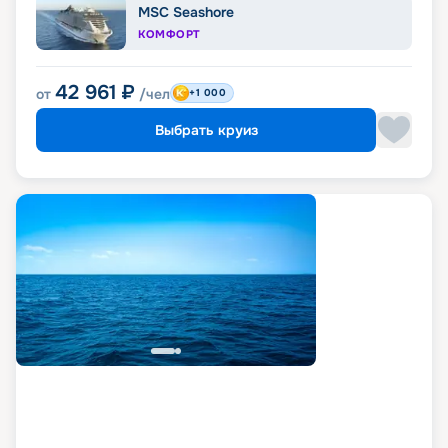
MSC Seashore
КОМФОРТ
42 961
₽
от
/чел
+1 000
Выбрать круиз