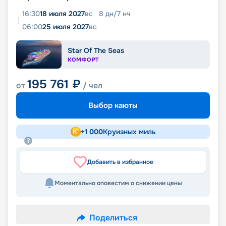
16:30
18 июля 2027
вс
8
дн
/
7
нч
06:00
25 июля 2027
вс
Star Of The Seas
КОМФОРТ
195 761
₽
от
/ чел
Выбор каюты
+
1 000
Круизных миль
Добавить в избранное
Моментально оповестим о снижении цены
Поделиться