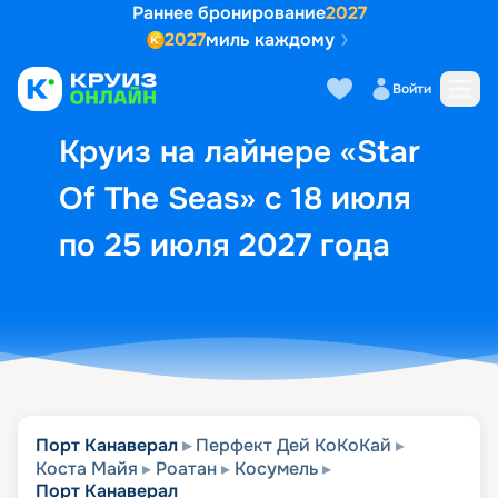
Раннее бронирование
2027
2027
миль каждому
Описание
Выбор кают
Маршрут и экск
Войти
Круиз на лайнере «Star
Of The Seas» с 18 июля
по 25 июля 2027 года
Порт Канаверал
Перфект Дей КоКоКай
Коста Майя
Роатан
Косумель
Порт Канаверал