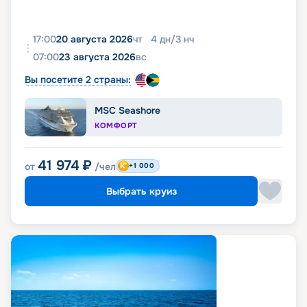
17:00
20 августа 2026
чт
4
дн
/
3
нч
07:00
23 августа 2026
вс
Вы посетите 2 страны:
MSC Seashore
КОМФОРТ
41 974
₽
от
/чел
+1 000
Выбрать круиз