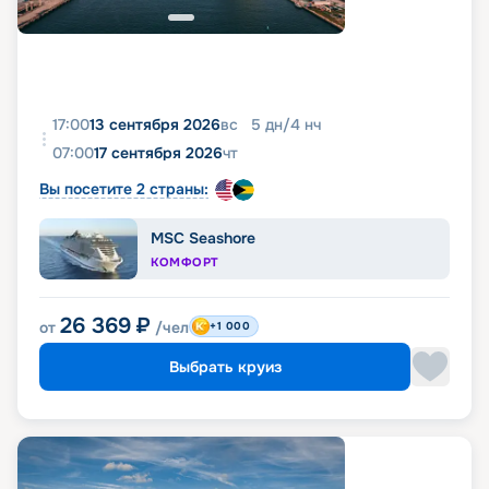
17:00
13 сентября 2026
вс
5
дн
/
4
нч
07:00
17 сентября 2026
чт
Вы посетите 2 страны:
MSC Seashore
КОМФОРТ
26 369
₽
от
/чел
+1 000
Выбрать круиз