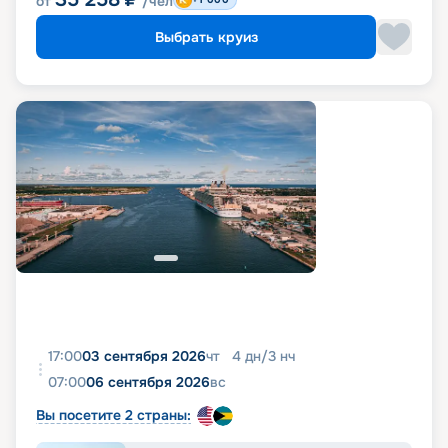
от
/чел
Выбрать круиз
17:00
03 сентября 2026
чт
4
дн
/
3
нч
07:00
06 сентября 2026
вс
Вы посетите 2 страны: