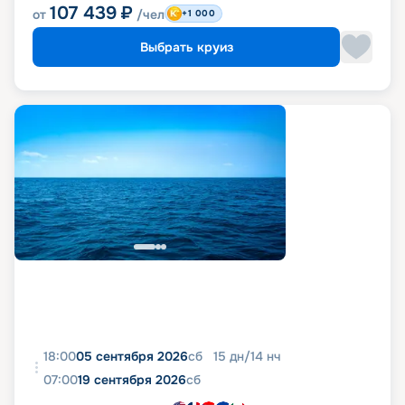
107 439
₽
от
/чел
+1 000
Выбрать круиз
18:00
05 сентября 2026
сб
15
дн
/
14
нч
07:00
19 сентября 2026
сб