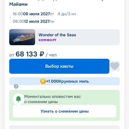
Майами
16:00
09 июля 2027
пт
4
дн
/
3
нч
06:00
12 июля 2027
пн
Wonder of the Seas
КОМФОРТ
68 133
₽
от
/ чел
Выбор каюты
+
1 000
Круизных миль
Моментально оповестим вас
о снижении цены
Узнать о снижении цены