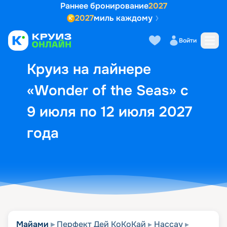
Раннее бронирование
2027
2027
миль каждому
Описание
Выбор кают
Маршрут и экск
Войти
Круиз на лайнере
«Wonder of the Seas» с
9 июля по 12 июля 2027
года
Майами
Перфект Дей КоКоКай
Нассау