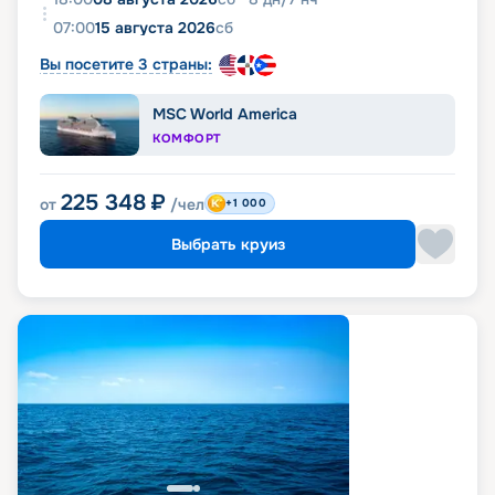
07:00
15 августа 2026
сб
Вы посетите 3 страны:
MSC World America
КОМФОРТ
225 348
₽
от
/чел
+1 000
Выбрать круиз