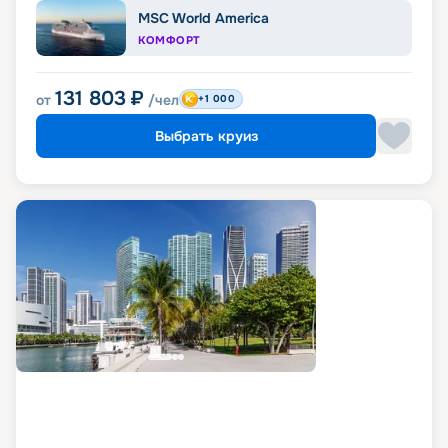
MSC World America
КОМФОРТ
131 803
₽
от
/чел
+1 000
Выбрать круиз