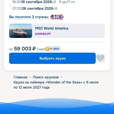
18:00
19 сентября 2026
сб
8
дн
/
7
нч
07:00
26 сентября 2026
сб
Вы посетите 3 страны:
MSC World America
КОМФОРТ
59 003
₽
от
/чел
+1 000
Выбрать круиз
Главная
•
Поиск круизов
•
Круиз на лайнере «Wonder of the Seas» с 9 июля
по 12 июля 2027 года