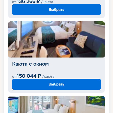
136 266
₽
от
/каюта
Выбрать
Каюта с окном
150 044
₽
от
/каюта
Выбрать