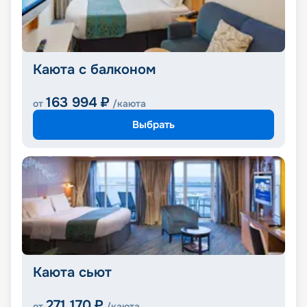
Каюта с балконом
163 994
₽
от
/каюта
Выбрать
Каюта сьют
271 170
₽
от
/каюта