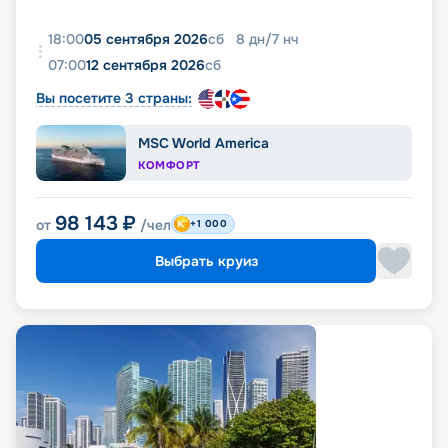
18:00
05 сентября 2026
сб
8
дн
/
7
нч
07:00
12 сентября 2026
сб
Вы посетите 3 страны:
MSC World America
КОМФОРТ
98 143
₽
от
/чел
+1 000
Выбрать круиз