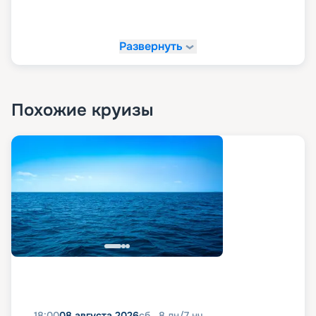
«Круиз.онлайн»!
Развернуть
На сайте «Круиз.онлайн» рекомендуем купить
свой круиз мечты. У нас вы можете в
комфортной обстановке и темпе изучить все
доступные варианты путешествий, посмотреть
маршруты, схемы и планы палуб, описание,
Похожие круизы
расписание, характеристики и фото лайнера, а
также узнать цену круизов и прочитать отзывы
про них. Также на нашем сайте в пару кликов вы
можете оформить путевку в любое путешествие
в 2026 - 2027 гг. Рады напомнить, что благодаря
возможностям раннего бронирования вы
можете сделать ваше путешествие еще и
выгодным.
18:00
08 августа 2026
сб
8
дн
/
7
нч