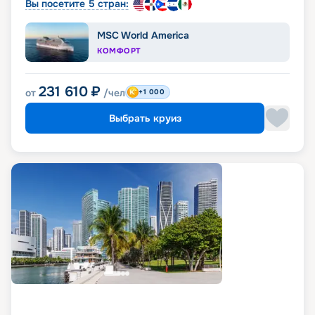
Вы посетите 5 стран:
MSC World America
КОМФОРТ
231 610
₽
от
/чел
+1 000
Выбрать круиз