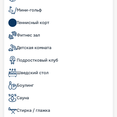
корабле имеются просторные семейные сьюты,
где в вашем распоряжении окажется не только
Мини-гольф
внушительное пространство на нескольких
уровнях, но также собственная приватная зона
Теннисный корт
отдыха с джакузи и масса дополнительных
преимуществ.
Фитнес зал
Развлечения на лайнере
Детская комната
Современный лайнер «Утопия морей»
предлагает широкий спектр развлечений на
Подростковый клуб
любой вкус. Здесь имеются зоны отдыха только
для взрослых, где туристы смогут насладиться
Шведский стол
спокойным размеренным отдыхом. В
распоряжении гостей — несколько баров,
караоке, казино.
Боулинг
Восемь отдельных зон дополняют Центральный
парк и «Королевский променад», где гости могут
Сауна
прогуляться в окружении экзотических живых
растений. Здесь же находится несколько
Стирка / глажка
самобытных ресторанчиков с уникальной
кухней, а также роскошные фирменные бутики. В