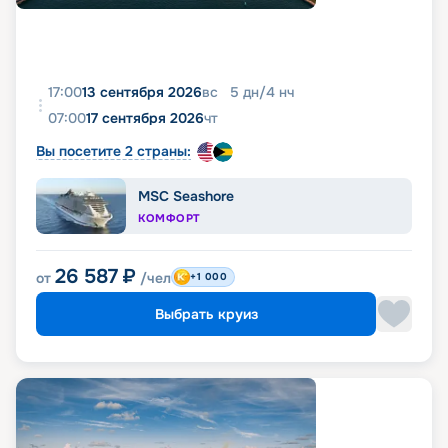
17:00
13 сентября 2026
вс
5
дн
/
4
нч
07:00
17 сентября 2026
чт
Вы посетите 2 страны:
MSC Seashore
КОМФОРТ
26 587
₽
от
/чел
+1 000
Выбрать круиз