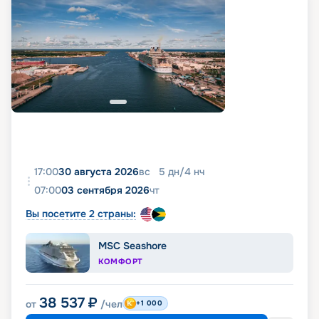
17:00
30 августа 2026
вс
5
дн
/
4
нч
07:00
03 сентября 2026
чт
Вы посетите 2 страны:
MSC Seashore
КОМФОРТ
38 537
₽
от
/чел
+1 000