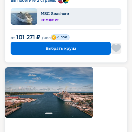
Вы посетите 2 страны:
MSC Seashore
КОМФОРТ
101 271
₽
от
/чел
+1 000
Выбрать круиз