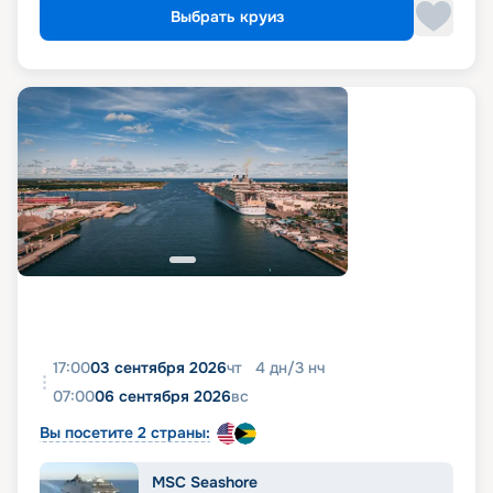
Выбрать круиз
17:00
03 сентября 2026
чт
4
дн
/
3
нч
07:00
06 сентября 2026
вс
Вы посетите 2 страны:
MSC Seashore