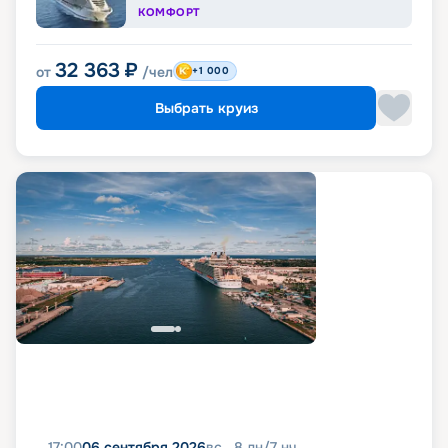
КОМФОРТ
32 363
₽
от
/чел
+1 000
Выбрать круиз
17:00
06 сентября 2026
вс
8
дн
/
7
нч