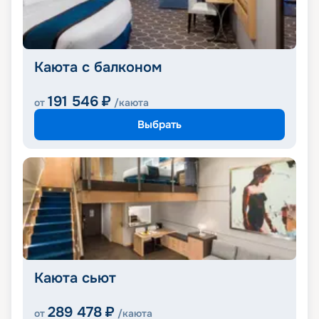
Каюта с балконом
191 546
₽
от
/каюта
Выбрать
Каюта сьют
289 478
₽
от
/каюта