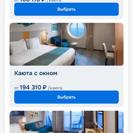
от
/каюта
Выбрать
Каюта с окном
194 310
₽
от
/каюта
Выбрать