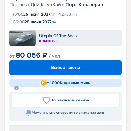
Перфект Дей КоКоКай
Порт Канаверал
16:00
25 июня 2027
пт
4
дн
/
3
нч
06:00
28 июня 2027
пн
Utopia Of The Seas
КОМФОРТ
80 056
₽
от
/ чел
Выбор каюты
+
1 000
Круизных миль
Добавить в избранное
Моментально оповестим о снижении цены