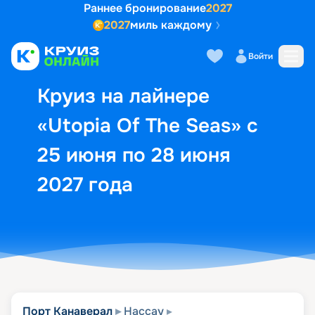
Раннее бронирование
2027
2027
миль каждому
Описание
Выбор кают
Маршрут и экск
Войти
Круиз на лайнере
«Utopia Of The Seas» с
25 июня по 28 июня
2027 года
Порт Канаверал
Нассау