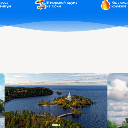
ласса
В морской круиз
Коллекц
ремиум
из Сочи
круизов