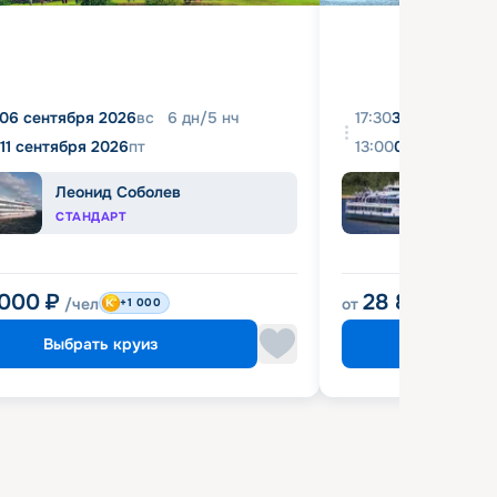
06 сентября 2026
вс
6
дн
/
5
нч
17:30
31 августа 20
11 сентября 2026
пт
13:00
04 сентября 
Леонид Соболев
Башк
СТАНДАРТ
ЭКОН
 000
₽
28 800
₽
/чел
от
/чел
+1 000
Выбрать круиз
Выбрат