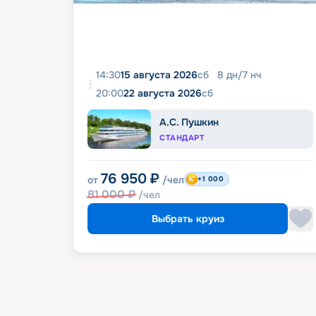
14:30
15 августа 2026
сб
8
дн
/
7
нч
20:00
22 августа 2026
сб
А.С. Пушкин
СТАНДАРТ
76 950
₽
от
/чел
+1 000
81 000
₽
/чел
Выбрать круиз