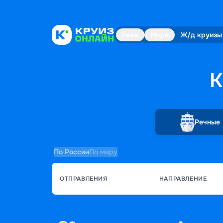
Река
Море
Ж/д круизы
К
Речные
По России
По миру
ОТПРАВЛЕНИЯ
НАПРАВЛЕНИЕ