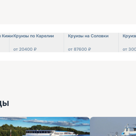
и Кижи
Круизы по Карелии
Круизы на Соловки
Круиз
от
20400
₽
от
87600
₽
от
30
ды