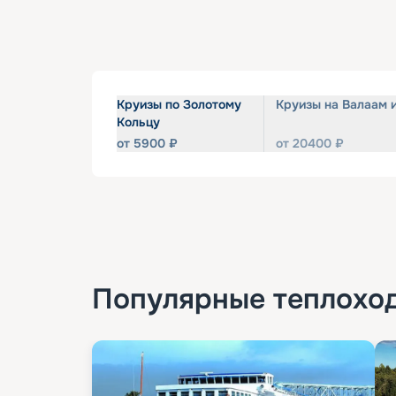
Круизы по Золотому
Круизы на Валаам 
Кольцу
от
5900
₽
от
20400
₽
Популярные
теплохо