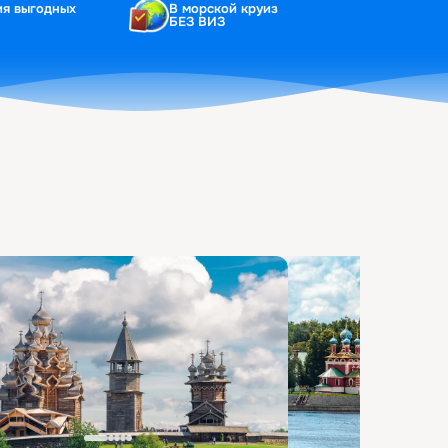
ия выгодных
В морской круиз
БЕЗ ВИЗ