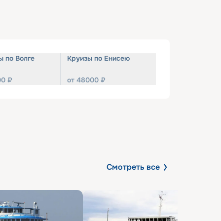
ы по Волге
Круизы по Енисею
00
₽
от
48000
₽
Смотреть все