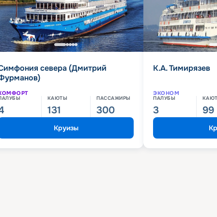
Симфония севера (Дмитрий
К.А. Тимирязев
Фурманов)
КОМФОРТ
ЭКОНОМ
ПАЛУБЫ
КАЮТЫ
ПАССАЖИРЫ
ПАЛУБЫ
КАЮ
4
131
300
3
99
Круизы
Кр