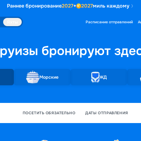
Раннее бронирование
2027
+
2027
миль каждому
Яхты
Расписание отправлений
А
руизы бронируют
зде
Морские
ЖД
ПОСЕТИТЬ ОБЯЗАТЕЛЬНО
ДАТЫ ОТПРАВЛЕНИЯ