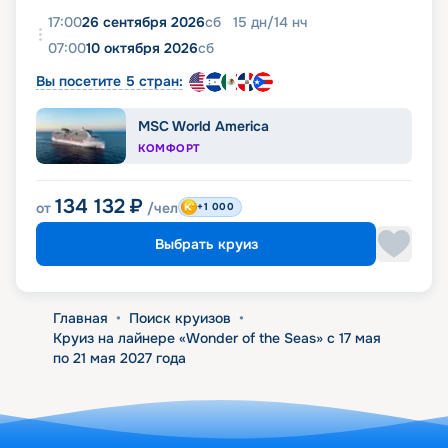
17:00
26 сентября 2026
сб
15
дн
/
14
нч
07:00
10 октября 2026
сб
Вы посетите 5 стран:
MSC World America
КОМФОРТ
134 132
₽
от
/чел
+1 000
Выбрать круиз
Главная
•
Поиск круизов
•
Круиз на лайнере «Wonder of the Seas» с 17 мая
по 21 мая 2027 года