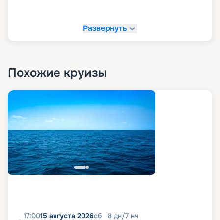
«Круиз.онлайн»!
Развернуть
На сайте «Круиз.онлайн» рекомендуем купить
свой круиз мечты. У нас вы можете в
комфортной обстановке и темпе изучить все
доступные варианты путешествий, посмотреть
маршруты, схемы и планы палуб, описание,
Похожие круизы
расписание, характеристики и фото лайнера, а
также узнать цену круизов и прочитать отзывы
про них. Также на нашем сайте в пару кликов вы
можете оформить путевку в любое путешествие
в 2026 - 2027 гг. Рады напомнить, что благодаря
возможностям раннего бронирования вы
можете сделать ваше путешествие еще и
выгодным.
17:00
15 августа 2026
сб
8
дн
/
7
нч