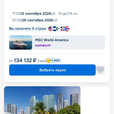
17:00
12 сентября 2026
сб
15
дн
/
14
нч
07:00
26 сентября 2026
сб
Вы посетите 5 стран:
MSC World America
КОМФОРТ
134 132
₽
от
/чел
+1 000
Выбрать круиз