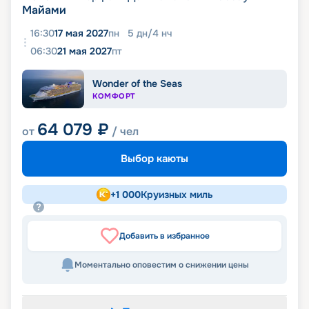
Майами
16:30
17 мая 2027
пн
5
дн
/
4
нч
06:30
21 мая 2027
пт
Wonder of the Seas
КОМФОРТ
64 079
₽
от
/ чел
Выбор каюты
+
1 000
Круизных миль
Добавить в избранное
Моментально оповестим о снижении цены