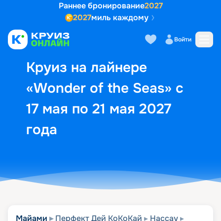
Раннее бронирование
2027
2027
миль каждому
Описание
Выбор кают
Маршрут и экск
Войти
Круиз на лайнере
«Wonder of the Seas» с
17 мая по 21 мая 2027
года
Майами
Перфект Дей КоКоКай
Нассау