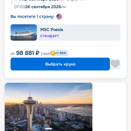
07:00
28 сентября 2026
пн
Вы посетите 1 страну:
MSC Poesia
СТАНДАРТ
98 881
₽
от
/чел
+1 000
Выбрать круиз