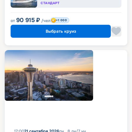
СТАНДАРТ
90 915
₽
от
/чел
+1 000
Выбрать круиз
17:00
21 сентября 2026
пн
8
дн
/
7
нч