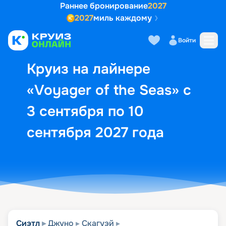
Раннее бронирование
2027
2027
миль каждому
Описание
Выбор кают
Маршрут и экск
Войти
Круиз на лайнере
«Voyager of the Seas» с
3 сентября по 10
сентября 2027 года
Сиэтл
Джуно
Скагуэй