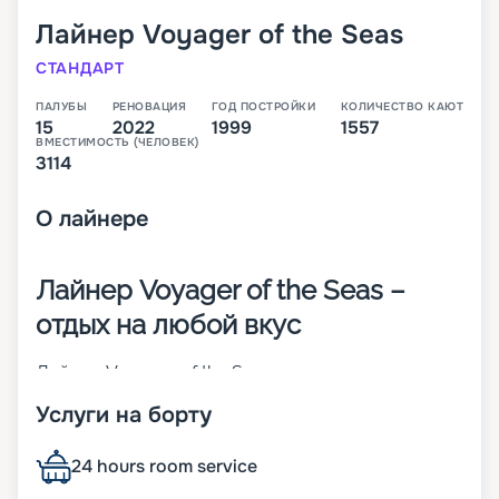
Лайнер
Voyager of the Seas
СТАНДАРТ
ПАЛУБЫ
РЕНОВАЦИЯ
ГОД ПОСТРОЙКИ
КОЛИЧЕСТВО КАЮТ
15
2022
1999
1557
ВМЕСТИМОСТЬ (ЧЕЛОВЕК)
3114
О
лайнере
Лайнер Voyager of the Seas –
отдых на любой вкус
Лайнер Voyager of the Seas – родоначальник
своего класса, который был построен в 1999
Услуги на борту
году в Финляндии. На момент спуска на воду он
был крупнейшим круизным кораблем в мире. На
нем впервые появился крытый куполом
24 hours room service
променад протяженностью 3/4 длины судна.