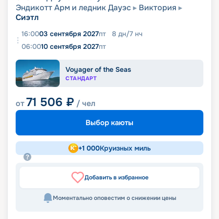
Эндикотт Арм и ледник Дауэс
Виктория
Сиэтл
16:00
03 сентября 2027
пт
8
дн
/
7
нч
06:00
10 сентября 2027
пт
Voyager of the Seas
СТАНДАРТ
71 506
₽
от
/ чел
Выбор каюты
+
1 000
Круизных миль
Добавить в избранное
Моментально оповестим о снижении цены