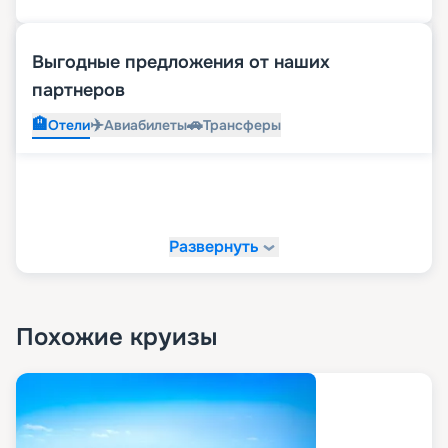
Выгодные предложения от наших
партнеров
🏨
✈️
🚗
Отели
Авиабилеты
Трансферы
Развернуть
Похожие круизы