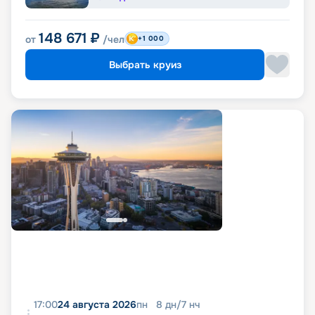
148 671
₽
от
/чел
+1 000
Выбрать круиз
17:00
24 августа 2026
пн
8
дн
/
7
нч