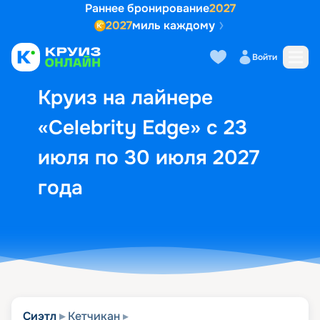
Раннее бронирование
2027
2027
миль каждому
Описание
Выбор кают
Маршрут и экск
Войти
Круиз на лайнере
«Celebrity Edge» с 23
июля по 30 июля 2027
года
Сиэтл
Кетчикан