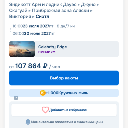
Эндикотт Арм и ледник Дауэс
Джуно
Скагуэй
Прибрежная зона Аляски
Виктория
Сиэтл
16:00
23 июля 2027
пт
8
дн
/
7
нч
06:00
30 июля 2027
пт
Celebrity Edge
ПРЕМИУМ
107 864
₽
от
/ чел
Выбор каюты
+
1 000
Круизных миль
Добавить в избранное
Моментально оповестим о снижении цены