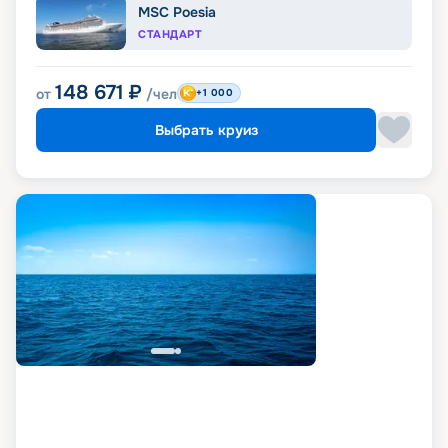
MSC Poesia
СТАНДАРТ
148 671
₽
от
/чел
+1 000
Выбрать круиз