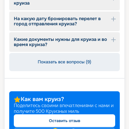
круиза
изучайте схемы, описание, план палуб и кают,
выбирайте подходящий номер, читайте отзывы
других клиентов и узнавайте цены. Также
На какую дату бронировать перелет в
смотрите расписание, характеристики и обзоры
город отправления круиза?
лайнеров. Доверьте ваш отпуск нам, и вы
поймете, что сделали правильный выбор!
Какие документы нужны для круиза и во
время круиза?
Показать все вопросы (9)
Как вам круиз?
Поделитесь своими впечатлениями с нами и
получите
500
Круизных миль
Оставить отзыв