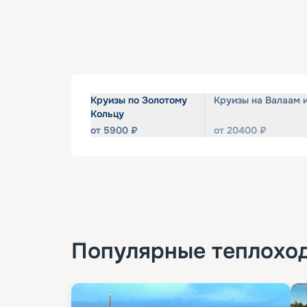
Круизы по Золотому
Круизы на Валаам 
Кольцу
от
5900
₽
от
20400
₽
Популярные
теплохо