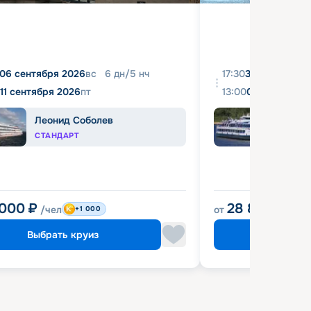
06 сентября 2026
вс
6
дн
/
5
нч
17:30
31 августа 20
11 сентября 2026
пт
13:00
04 сентября 
Леонид Соболев
Башк
СТАНДАРТ
ЭКОН
 000
₽
28 800
₽
/чел
от
/чел
+1 000
Выбрать круиз
Выбрат