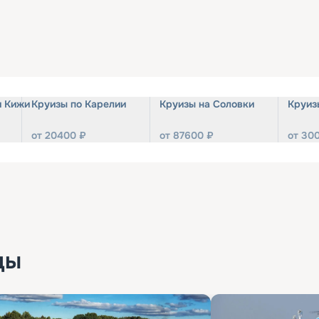
и Кижи
Круизы по Карелии
Круизы на Соловки
Круиз
от
20400
₽
от
87600
₽
от
30
ды