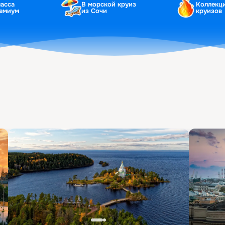
ласса
В морской круиз
Коллекц
ремиум
из Сочи
круизов