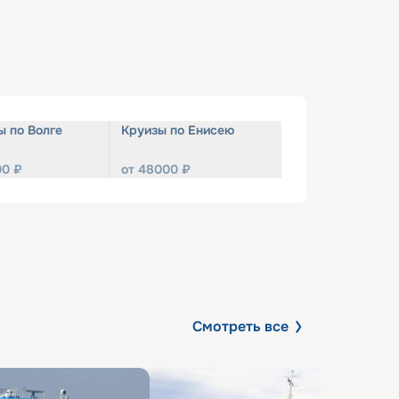
ы по Волге
Круизы по Енисею
00
₽
от
48000
₽
Смотреть все