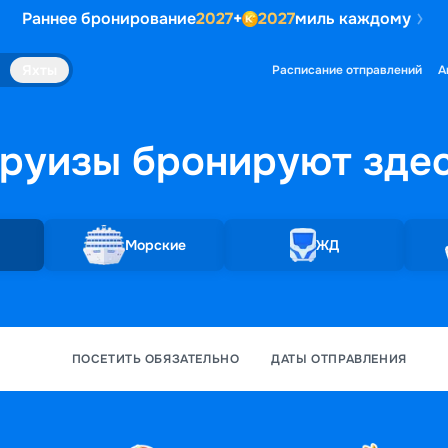
Раннее бронирование
2027
+
2027
миль каждому
Яхты
Расписание отправлений
А
руизы бронируют
зде
Морские
ЖД
ПОСЕТИТЬ ОБЯЗАТЕЛЬНО
ДАТЫ ОТПРАВЛЕНИЯ