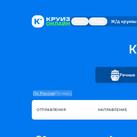
Река
Море
Ж/д круизы
К
Речные
По России
По миру
ОТПРАВЛЕНИЯ
НАПРАВЛЕНИЕ