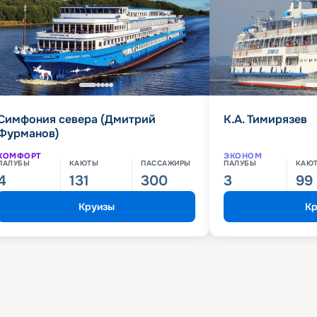
Симфония севера (Дмитрий
К.А. Тимирязев
Фурманов)
КОМФОРТ
ЭКОНОМ
ПАЛУБЫ
КАЮТЫ
ПАССАЖИРЫ
ПАЛУБЫ
КАЮ
4
131
300
3
99
Круизы
Кр