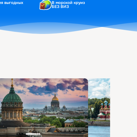
ия выгодных
В морской круиз
БЕЗ ВИЗ