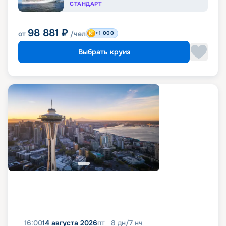
СТАНДАРТ
98 881
₽
от
/чел
+1 000
Выбрать круиз
16:00
14 августа 2026
пт
8
дн
/
7
нч