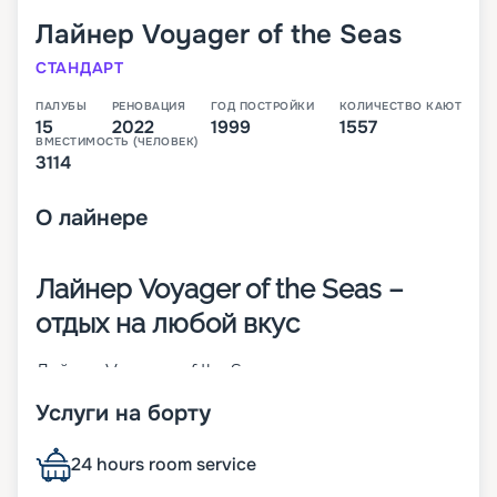
Лайнер
Voyager of the Seas
СТАНДАРТ
ПАЛУБЫ
РЕНОВАЦИЯ
ГОД ПОСТРОЙКИ
КОЛИЧЕСТВО КАЮТ
15
2022
1999
1557
ВМЕСТИМОСТЬ (ЧЕЛОВЕК)
3114
О
лайнере
Лайнер Voyager of the Seas –
отдых на любой вкус
Лайнер Voyager of the Seas – родоначальник
своего класса, который был построен в 1999
Услуги на борту
году в Финляндии. На момент спуска на воду он
был крупнейшим круизным кораблем в мире. На
нем впервые появился крытый куполом
24 hours room service
променад протяженностью 3/4 длины судна.