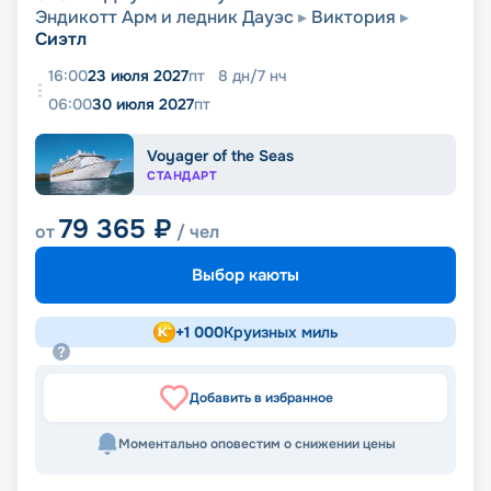
Эндикотт Арм и ледник Дауэс
Виктория
Сиэтл
16:00
23 июля 2027
пт
8
дн
/
7
нч
06:00
30 июля 2027
пт
Voyager of the Seas
СТАНДАРТ
79 365
₽
от
/ чел
Выбор каюты
+
1 000
Круизных миль
Добавить в избранное
Моментально оповестим о снижении цены