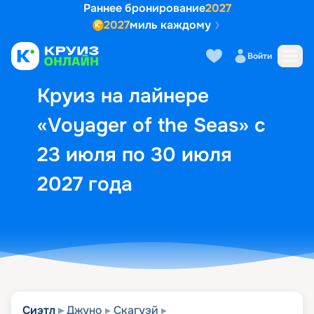
Раннее бронирование
2027
2027
миль каждому
Описание
Выбор кают
Маршрут и экск
Войти
Круиз на лайнере
«Voyager of the Seas» с
23 июля по 30 июля
2027 года
Сиэтл
Джуно
Скагуэй