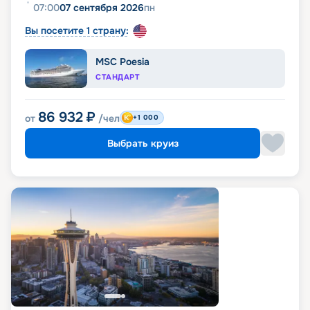
07:00
07 сентября 2026
пн
Вы посетите 1 страну:
MSC Poesia
СТАНДАРТ
86 932
₽
от
/чел
+1 000
Выбрать круиз