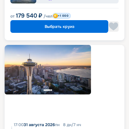
179 540
₽
от
/чел
+1 000
Выбрать круиз
17:00
31 августа 2026
пн
8
дн
/
7
нч