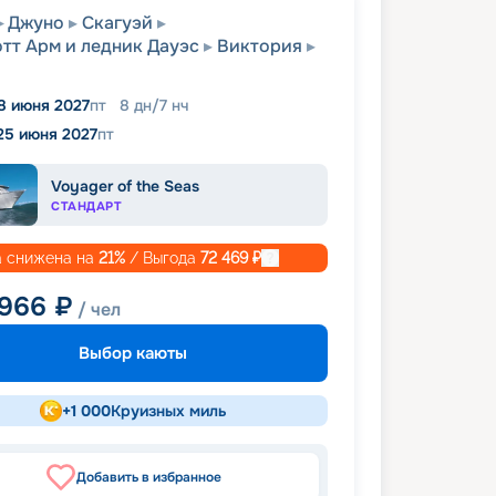
Джуно
Скагуэй
тт Арм и ледник Дауэс
Виктория
8 июня 2027
пт
8
дн
/
7
нч
25 июня 2027
пт
Voyager of the Seas
СТАНДАРТ
 снижена на
21
%
/ Выгода
72 469
₽
 966
₽
/ чел
Выбор каюты
+
1 000
Круизных миль
Добавить в избранное