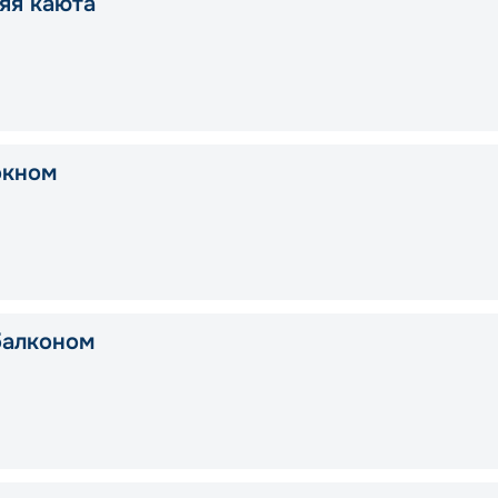
яя каюта
окном
балконом