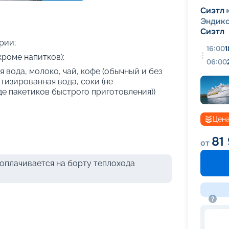
+
32
фотографий
Сиэтл
Эндико
Сиэтл
рии;
16:00
1
кроме напитков);
06:00
 вода, молоко, чай, кофе (обычный и без
атизированная вода, соки (не
де пакетиков быстрого приготовления))
Цена
81
от
оплачивается на борту теплохода