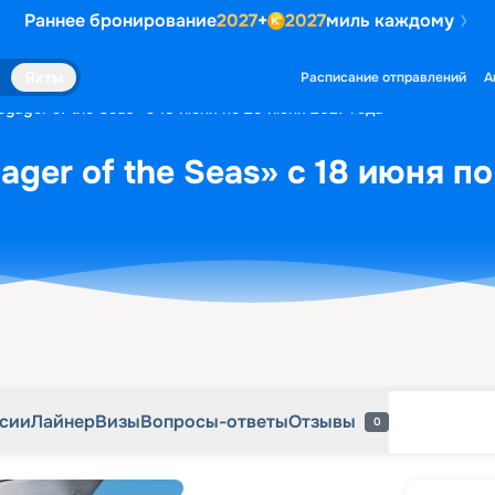
Раннее бронирование
2027
+
2027
миль каждому
рсии
Лайнер
Визы
Вопросы-ответы
Отзывы
0
Яхты
Расписание отправлений
А
yager of the Seas» с 18 июня по 25 июня 2027 года
ger of the Seas» с 18 июня по
рсии
Лайнер
Визы
Вопросы-ответы
Отзывы
0