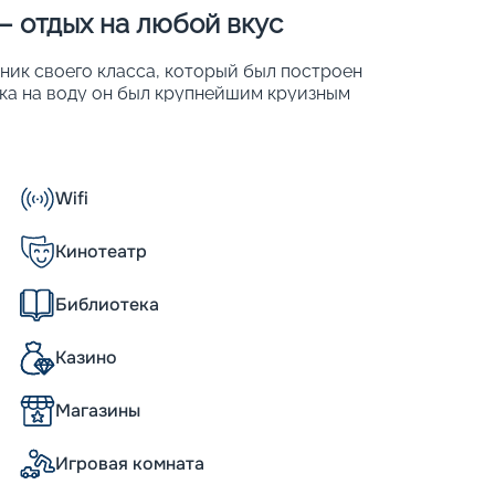
 – отдых на любой вкус
ьник своего класса, который был построен
ска на воду он был крупнейшим круизным
лся крытый куполом променад
 поддерживать его надежность и
18 и 2022 году проводились модернизации.
Wifi
Кинотеатр
 размещения предлагаются 1 557 кают
Библиотека
рными столами и 274 автоматами, 4
алон, где предлагается более 100
Казино
Магазины
 свое время и положил начало
Игровая комната
равнимых с полноценными курортами. С