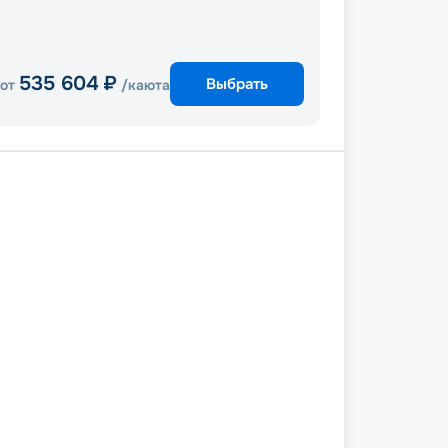
535 604
₽
Выбрать
от
/каюта
Джуно
Скагуэй
тт Арм и ледник Дауэс
Виктория
8 июня 2027
пт
8
дн
/
7
нч
25 июня 2027
пт
Voyager of the Seas
СТАНДАРТ
 снижена на
21
%
/ Выгода
72 469
₽