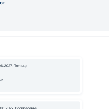
ют
Сиэтл
Эндико
Сиэтл
06.2027
,
Пятница
16:00
1
06:00
ИЕ
Цена
.06.2027
,
Воскресенье