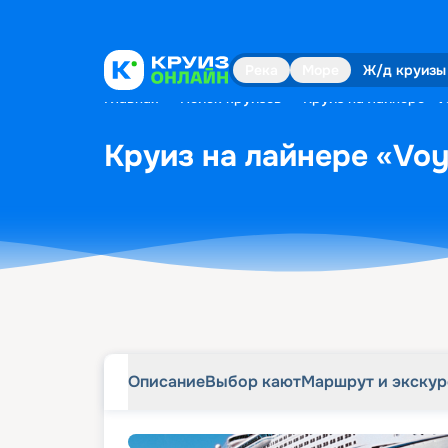
Описание
Выбор кают
Маршрут и экску
Река
Море
Ж/д круизы
Главная
•
Поиск круизов
•
Круиз на лайнере «Vo
Круиз на лайнере «Voya
Описание
Выбор кают
Маршрут и экску