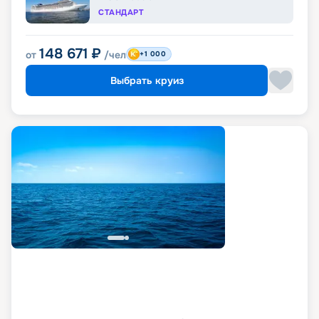
СТАНДАРТ
148 671
₽
от
/чел
+1 000
Выбрать круиз