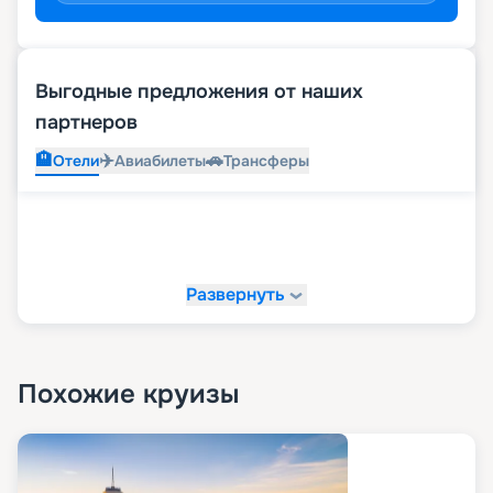
Выгодные предложения от наших
партнеров
🏨
✈️
🚗
Отели
Авиабилеты
Трансферы
Развернуть
Похожие круизы