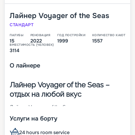
Лайнер
Voyager of the Seas
СТАНДАРТ
ПАЛУБЫ
РЕНОВАЦИЯ
ГОД ПОСТРОЙКИ
КОЛИЧЕСТВО КАЮТ
15
2022
1999
1557
ВМЕСТИМОСТЬ (ЧЕЛОВЕК)
3114
О
лайнере
Лайнер Voyager of the Seas –
отдых на любой вкус
Лайнер Voyager of the Seas – родоначальник
своего класса, который был построен в 1999
Услуги на борту
году в Финляндии. На момент спуска на воду он
был крупнейшим круизным кораблем в мире. На
нем впервые появился крытый куполом
24 hours room service