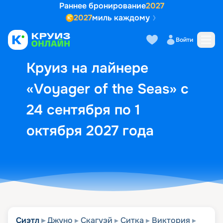
Раннее бронирование
2027
2027
миль каждому
Описание
Выбор кают
Маршрут и экск
Войти
Круиз на лайнере
«Voyager of the Seas» с
24 сентября по 1
октября 2027 года
Сиэтл
Джуно
Скагуэй
Ситка
Виктория