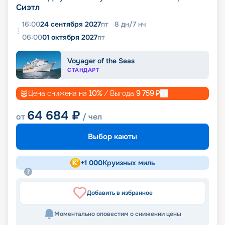
Сиэтл
16:00
24 сентября 2027
пт
8
дн
/
7
нч
06:00
01 октября 2027
пт
Voyager of the Seas
СТАНДАРТ
Цена снижена на
10
%
/ Выгода
9 759
₽
64 684
₽
от
/ чел
Выбор каюты
+
1 000
Круизных миль
Добавить в избранное
Моментально оповестим о снижении цены