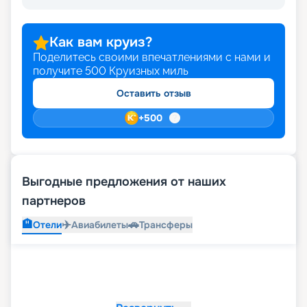
дома. Раннее бронирование позволяет снизить
стоимость путешествия. Бронируйте круиз
прямо на этой странице сайта.
Как вам круиз?
Поделитесь своими впечатлениями с нами и
получите
500
Круизных миль
Оставить отзыв
+
500
Выгодные предложения от наших
партнеров
🏨
✈️
🚗
Отели
Авиабилеты
Трансферы