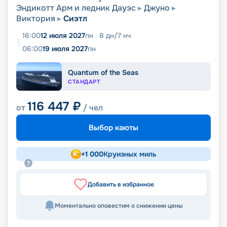
Эндикотт Арм и ледник Дауэс
Джуно
Виктория
Сиэтл
16:00
12 июля 2027
пн
8
дн
/
7
нч
06:00
19 июля 2027
пн
Quantum of the Seas
СТАНДАРТ
116 447
₽
от
/ чел
Выбор каюты
+
1 000
Круизных миль
Добавить в избранное
Моментально оповестим о снижении цены