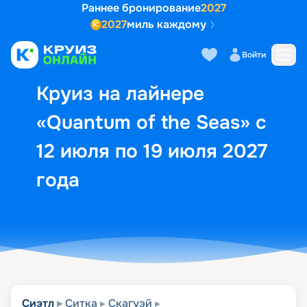
Раннее бронирование
2027
2027
миль каждому
Описание
Выбор кают
Маршрут и экск
Войти
Круиз на лайнере
«Quantum of the Seas» с
12 июля по 19 июля 2027
года
Сиэтл
Ситка
Скагуэй