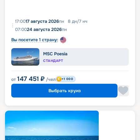
17:00
17 августа 2026
пн
8
дн
/
7
нч
07:00
24 августа 2026
пн
Вы посетите 1 страну:
MSC Poesia
СТАНДАРТ
147 451
₽
от
/чел
+1 000
Выбрать круиз