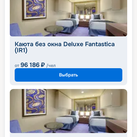
Каюта без окна Deluxe Fantastica
(IR1)
96 186
₽
от
/чел
Выбрать