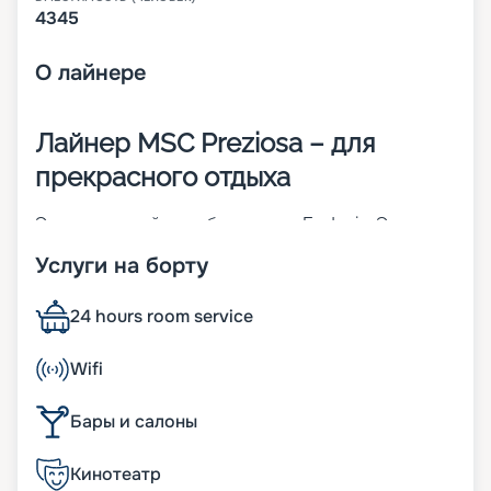
4345
О
лайнере
Лайнер MSC Preziosa – для
прекрасного отдыха
Это четвертый корабль класса Fantasia. Это
пополнение флотилии компании MSC Cruises. 19-
Услуги на борту
палубное судно спущено на воду в 2013 году, а в
2018-м прошло модернизацию. На борту созданы
все условия для прекрасного отдыха.
24 hours room service
Особенности лайнера:
• ширина – 38 м;
Wifi
• длина – 333 м;
• предельная скорость – 24 узла;
Бары и салоны
• осадка – 8,65 м;
• водоизмещение – около 139 тыс. тонн;
• число пассажирских палуб – 14;
Кинотеатр
• общее количество кают – 1 751, включая 99