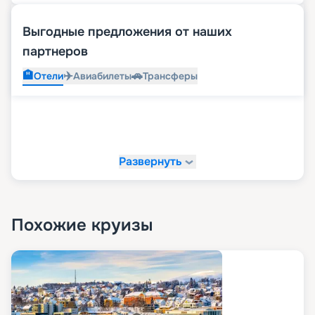
Выгодные предложения от наших
партнеров
🏨
✈️
🚗
Отели
Авиабилеты
Трансферы
Развернуть
Похожие круизы