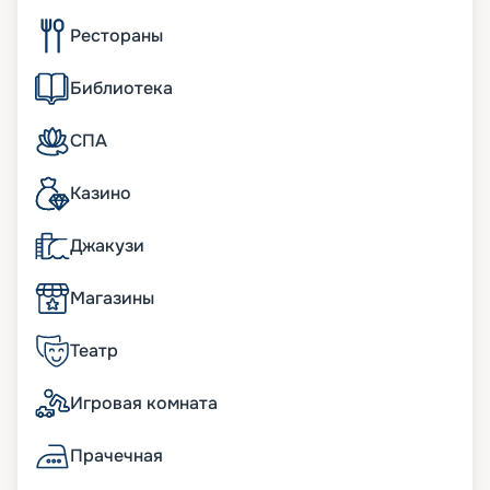
сьютов;
Рестораны
• вместительность – 2 550 человек.
Условия на борту
Библиотека
Корабль предлагает отличные возможности для
СПА
отдыха на каждой палубе. Начиная с прекрасных
номеров-сьютов MSC Yacht Club с эксклюзивным
Казино
дизайном и персональным обслуживанием до
роскошного SPA-салона. Вы точно сможете
создать свой отдых таким образом, чтобы
Джакузи
получать удовольствие каждый день пребывания
на борту. Помимо прочего, для гостей на палубах
Магазины
представлен большой и современно
оснащенный аквапарк с огромной горкой. Для
Театр
детей есть аквапарк поменьше. Во время
остановок пассажиров ожидают экскурсии.
Игровая комната
Путешествие с «Круиз.онлайн»
Прачечная
Чтобы отправиться в отпуск мечты, достаточно