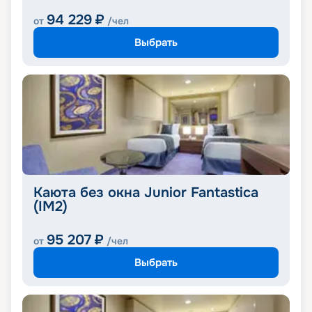
94 229
₽
от
/чел
Выбрать
Каюта без окна Junior Fantastica
(IM2)
95 207
₽
от
/чел
Выбрать