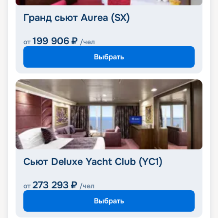
Гранд сьют Aurea (SX)
199 906
₽
от
/чел
Выбрать
Сьют Deluxe Yacht Club (YC1)
273 293
₽
от
/чел
Выбрать