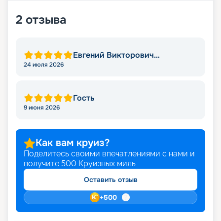
2
отзыва
Евгений Викторович
Степаненко
24 июля 2026
Гость
9 июня 2026
Как вам круиз?
Поделитесь своими впечатлениями с нами и
получите
500
Круизных миль
Оставить отзыв
+
500