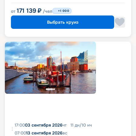
171 139
₽
от
/чел
+1 000
Выбрать круиз
17:00
03 сентября 2026
чт
11
дн
/
10
нч
07:00
13 сентября 2026
вс