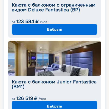
Каюта с балконом с ограниченным
видом Deluxe Fantastica (BP)
123 584
₽
от
/чел
Выбрать
Каюта с балконом Junior Fantastica
(BM1)
126 519
₽
от
/чел
Выбрать