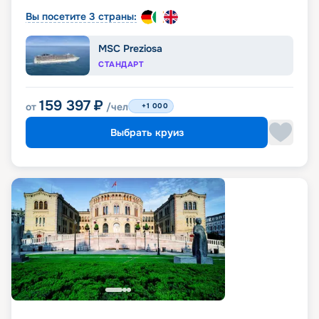
Вы посетите 3 страны:
MSC Preziosa
СТАНДАРТ
159 397
₽
от
/чел
+1 000
Выбрать круиз