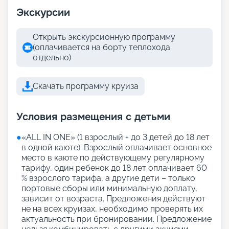
Экскурсии
Открыть экскурсионную программу
(оплачивается на борту теплохода
отдельно)
Скачать программу круиза
Условия размещения с детьми
●
«АLL IN ONE» (1 взрослый + до 3 детей до 18 лет
в одной каюте): Взрослый оплачивает основное
место в каюте по действующему регулярному
тарифу, один ребенок до 18 лет оплачивает 60
% взрослого тарифа, а другие дети – только
портовые сборы или минимальную доплату,
зависит от возраста. Предложения действуют
не на всех круизах, необходимо проверять их
актуальность при бронировании. Предложение