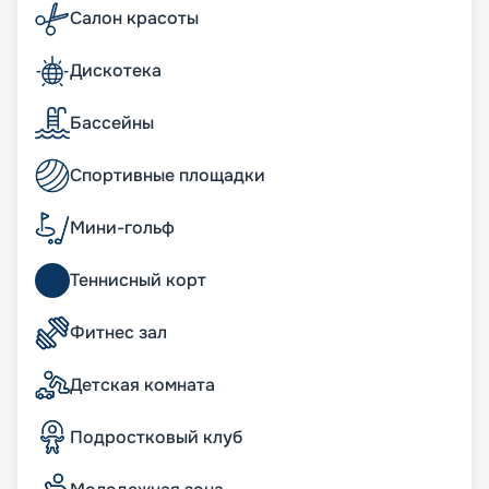
зайти на сайт нашего сервиса бронирования
Салон красоты
круизов, выбрать лайнер и направление, а позже
купить путевку на навигацию 2026 - 2027. Мы
заботимся о наших клиентах, поэтому наш сайт
Дискотека
сделан таким образом, что через него можно все
оформить в режиме онлайн. Так что изучайте
Бассейны
план корабля, фото, описание, схемы,
расписание и маршруты лайнера, читайте
Спортивные площадки
отзывы, узнавайте цену и оформляйте путевку.
Ждем вас на борту.
Мини-гольф
Теннисный корт
Фитнес зал
Детская комната
Подростковый клуб