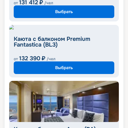
131 412
₽
от
/чел
Выбрать
Каюта с балконом Premium
Fantastica (BL3)
132 390
₽
от
/чел
Выбрать