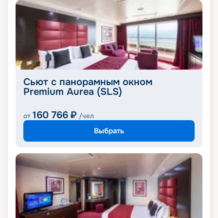
Сьют с панорамным окном
Premium Aurea (SLS)
160 766
₽
от
/чел
Выбрать