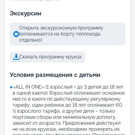
Экскурсии
Открыть экскурсионную программу
(оплачивается на борту теплохода
отдельно)
Скачать программу круиза
Условия размещения с детьми
●
«АLL IN ONE» (1 взрослый + до 3 детей до 18 лет
в одной каюте): Взрослый оплачивает основное
место в каюте по действующему регулярному
тарифу, один ребенок до 18 лет оплачивает 60
% взрослого тарифа, а другие дети – только
портовые сборы или минимальную доплату,
зависит от возраста. Предложения действуют
не на всех круизах, необходимо проверять их