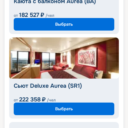
Каюта с балконом Aurea (BA)
182 527
₽
от
/чел
Выбрать
Сьют Deluxe Aurea (SR1)
222 358
₽
от
/чел
Выбрать