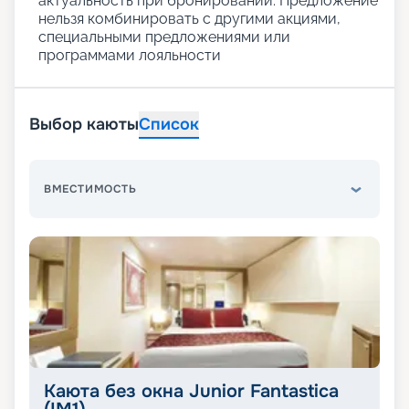
актуальность при бронировании. Предложение
нельзя комбинировать с другими акциями,
специальными предложениями или
программами лояльности
Выбор каюты
Список
ВМЕСТИМОСТЬ
Каюта без окна Junior Fantastica