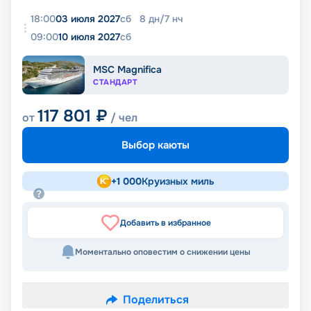
18:00
03 июля 2027
сб
8
дн
/
7
нч
09:00
10 июля 2027
сб
MSC Magnifica
СТАНДАРТ
117 801
₽
от
/ чел
Выбор каюты
+
1 000
Круизных миль
Добавить в избранное
Моментально оповестим о снижении цены
Поделиться