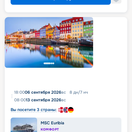
18:00
06 сентября 2026
вс
8
дн
/
7
нч
08:00
13 сентября 2026
вс
Вы посетите 3 страны:
MSC Euribia
КОМФОРТ