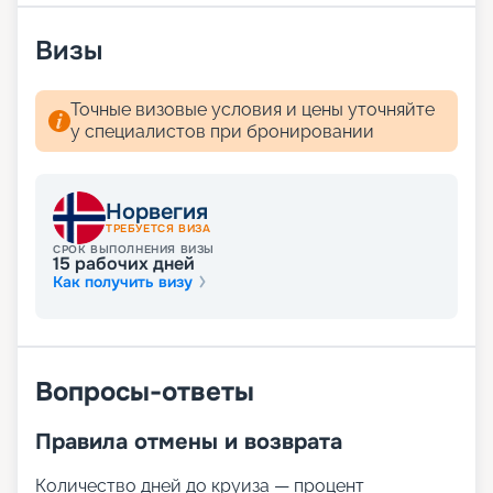
Визы
Точные визовые условия и цены уточняйте
у специалистов при бронировании
Норвегия
ТРЕБУЕТСЯ ВИЗА
СРОК ВЫПОЛНЕНИЯ ВИЗЫ
15
рабочих дней
Как получить визу
Вопросы-ответы
Правила отмены и возврата
Количество дней до круиза — процент