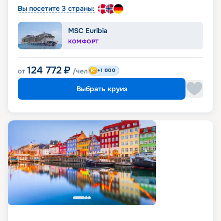
Вы посетите 3 страны:
MSC Euribia
КОМФОРТ
124 772
₽
от
/чел
+1 000
Выбрать круиз