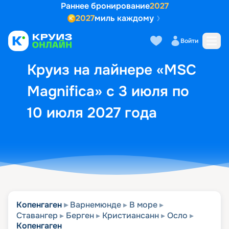
Раннее бронирование
2027
2027
миль каждому
Описание
Выбор кают
Маршрут и экск
Войти
Круиз на лайнере «MSC
Magnifica» с 3 июля по
10 июля 2027 года
Копенгаген
Варнемюнде
В море
Ставангер
Берген
Кристиансанн
Осло
Копенгаген