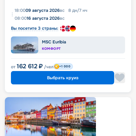
18:00
09 августа 2026
вс
8
дн
/
7
нч
08:00
16 августа 2026
вс
Вы посетите 3 страны:
MSC Euribia
КОМФОРТ
162 612
₽
от
/чел
+1 000
Выбрать круиз