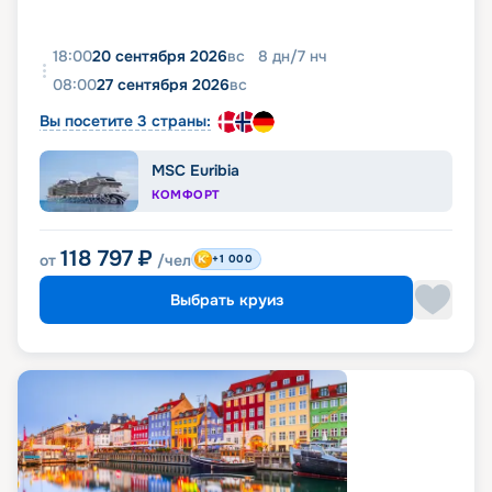
18:00
20 сентября 2026
вс
8
дн
/
7
нч
08:00
27 сентября 2026
вс
Вы посетите 3 страны:
MSC Euribia
КОМФОРТ
118 797
₽
от
/чел
+1 000
Выбрать круиз