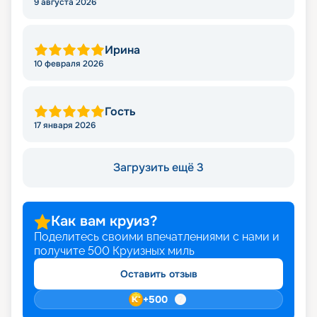
9 августа 2026
Ирина
10 февраля 2026
Гость
17 января 2026
Загрузить ещё 3
Как вам круиз?
Поделитесь своими впечатлениями с нами и
получите
500
Круизных миль
Оставить отзыв
+
500