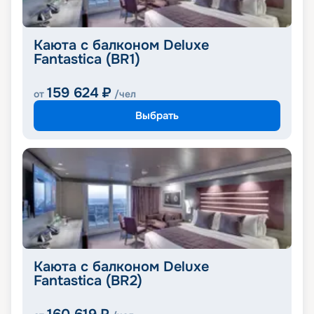
Каюта с балконом Deluxe
Fantastica (BR1)
159 624
₽
от
/чел
Выбрать
Каюта с балконом Deluxe
Fantastica (BR2)