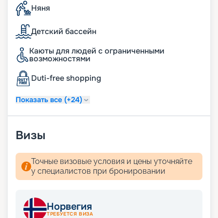
современными технологиями. Насладитесь
Няня
комфортом и разнообразием развлечений на
борту: от ресторанов и баров до аквапарка и
Детский бассейн
театральных шоу. Дети найдут занятия в игровых
зонах от бренда LEGO, а взрослые смогут
Каюты для людей с ограниченными
расслабиться в SPA с термальной зоной.
возможностями
Корабль также оборудован экологически
чистыми технологиями, обеспечивающими
Duti-free shopping
защиту окружающей среды. На сайте
«Круиз.онлайн» вы сможете найти все
Показать все (+24)
возможные путевки в круизы на этом лайнере.
Изучайте описание, план, маршруты,
характеристики, размер, схемы, фото лайнера,
читайте отзывы других туристов и бронируйте
Визы
свой тур на 2026 - 2027 г. уже сейчас.
Погрузитесь в морскую атмосферу и
насладитесь уникальным путешествием на MSC
Точные визовые условия и цены уточняйте
Euribia.
у специалистов при бронировании
Норвегия
ТРЕБУЕТСЯ ВИЗА