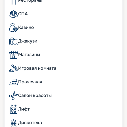
Рестораны
Лайнер предлагает все необходимое, чтобы
СПА
круиз стал настоящим праздником. Вас без
сомнения приятно удивит крытый променад под
длинным светодиодным куполом с ресторанами
Казино
и бутиками в центре корабля. В театре вы
сможете посетить шоу с живыми
Джакузи
выступлениями. Также вы насладитесь SPA с
эксклюзивной термальной зоной, сауной,
паровой баней, гидромассажем,
Магазины
парикмахерской и маникюрным салонами.
Помимо прочего, выбор кают впечатлит даже
Игровая комната
привередливого туриста. Особенно понравятся
номера с балконами, с которых открывается
Прачечная
потрясающий обзор. Во время остановок вас
будут ждать увлекательные прогулки и
экскурсии по разным локациям.
Салон красоты
Для детей здесь также предлагается отдельное
развлечение. Благодаря сотрудничеству с LEGO
Лифт
самые маленькие туристы обязательно найдут
себе занятие в игровых зонах от бренда.
Дискотека