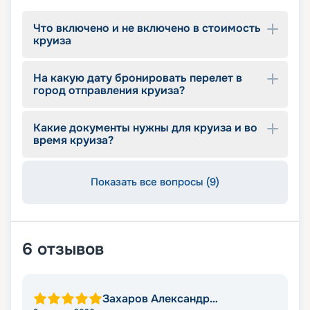
Что включено и не включено в стоимость
круиза
На какую дату бронировать перелет в
город отправления круиза?
Какие документы нужны для круиза и во
время круиза?
Показать все вопросы (9)
6
отзывов
Захаров Александр
Владимирович