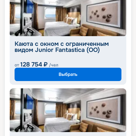
Каюта с окном с ограниченным
видом Junior Fantastica (OO)
128 754
₽
от
/чел
Выбрать