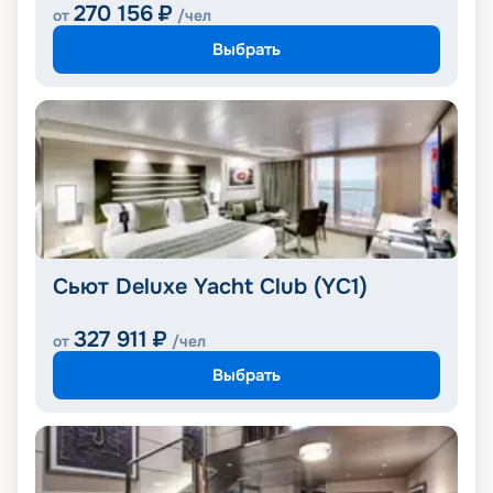
270 156
₽
от
/чел
Выбрать
Сьют Deluxe Yacht Club (YC1)
327 911
₽
от
/чел
Выбрать