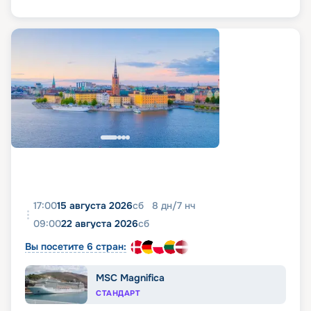
17:00
15 августа 2026
сб
8
дн
/
7
нч
09:00
22 августа 2026
сб
Вы посетите 6 стран:
MSC Magnifica
СТАНДАРТ