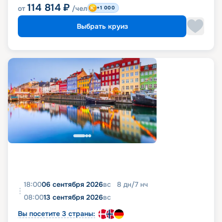
114 814
₽
от
/чел
+1 000
Выбрать круиз
18:00
06 сентября 2026
вс
8
дн
/
7
нч
08:00
13 сентября 2026
вс
Вы посетите 3 страны: