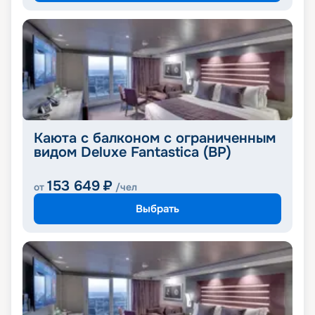
Каюта с балконом c ограниченным
видом Deluxe Fantastica (BP)
153 649
₽
от
/чел
Выбрать