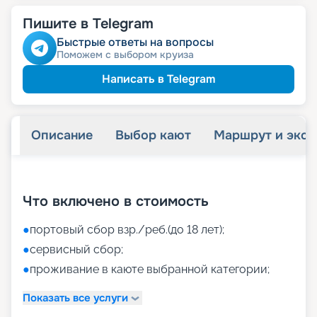
Пишите в Telegram
Быстрые ответы на вопросы
Поможем с выбором круиза
Написать в Telegram
Описание
Выбор кают
Маршрут и экск
+
30
фотографий
Что включено в стоимость
●
портовый сбор взр./реб.(до 18 лет);
●
сервисный сбор;
●
проживание в каюте выбранной категории;
Показать все услуги