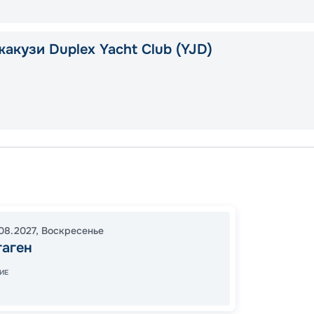
жакузи Duplex Yacht Club (YJD)
Копенг
Гейран
Киль
08.2027
,
Воскресенье
18:00
2
гаген
08:00
ИЕ