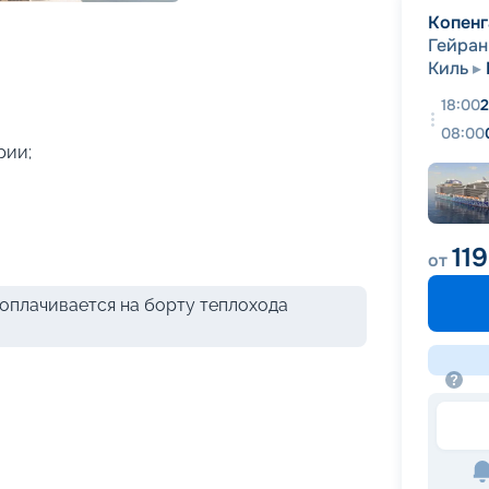
+
32
фотографий
Копенг
Гейран
Киль
18:00
2
08:00
рии;
11
от
оплачивается на борту теплохода