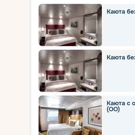
Каюта без
Каюта без
Каюта с 
(OO)