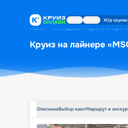
Описание
Выбор кают
Маршрут и экску
Река
Море
Ж/д круизы
Главная
•
Поиск круизов
•
Круиз на лайнере «MS
Круиз на лайнере «MSC 
Описание
Выбор кают
Маршрут и экску