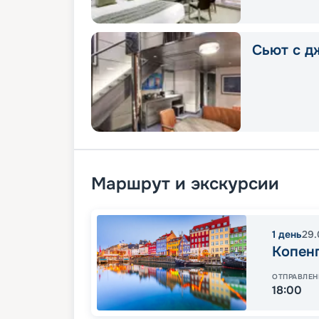
Сьют с д
Маршрут и экскурсии
1
день
29.
Копен
ОТПРАВЛЕН
18:00