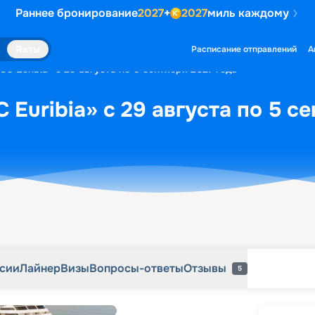
Раннее бронирование
2027
+
2027
миль каждому
рсии
Лайнер
Визы
Вопросы-ответы
Отзывы
5
Яхты
Расписание отправлений
А
C Euribia» с 29 августа по 5 сентября 2027 года
Euribia» с 29 августа по 5 с
рсии
Лайнер
Визы
Вопросы-ответы
Отзывы
5