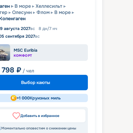
аген
В море
Хеллесильт
гер
Олесунн
Флом
В море
Копенгаген
9 августа 2027
вс
8
дн
/
7
нч
05 сентября 2027
вс
MSC Euribia
КОМФОРТ
9 798
₽
/ чел
Выбор каюты
+
1 000
Круизных миль
Добавить в избранное
Моментально оповестим о снижении цены