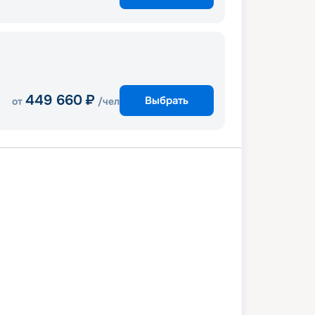
449 660
₽
Выбрать
от
/чел
аген
В море
Хеллесильт
гер
Олесунн
Флом
В море
Копенгаген
9 августа 2027
вс
8
дн
/
7
нч
05 сентября 2027
вс
MSC Euribia
КОМФОРТ