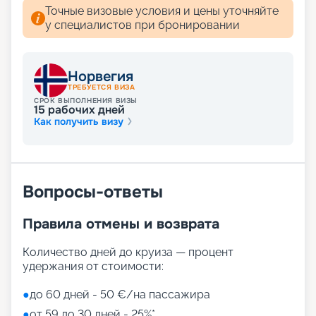
насладитесь уникальным путешествием на MSC
Точные визовые условия и цены уточняйте
Euribia.
у специалистов при бронировании
Норвегия
ТРЕБУЕТСЯ ВИЗА
СРОК ВЫПОЛНЕНИЯ ВИЗЫ
15
рабочих дней
Как получить визу
Вопросы-ответы
Правила отмены и возврата
Количество дней до круиза — процент
удержания от стоимости:
●
до 60 дней - 50 €/на пассажира
●
от 59 до 30 дней - 25%*