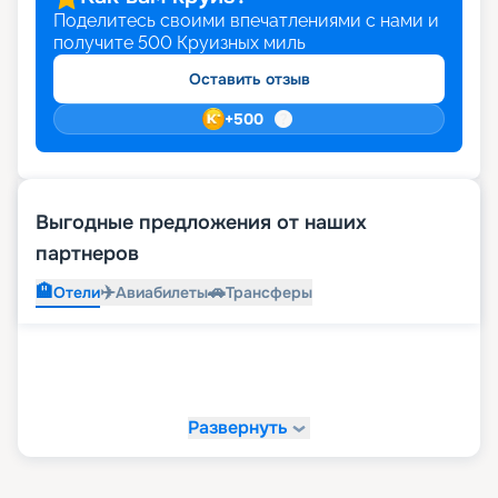
Поделитесь своими впечатлениями с нами и
получите
500
Круизных миль
Оставить отзыв
+
500
Выгодные предложения от наших
партнеров
🏨
✈️
🚗
Отели
Авиабилеты
Трансферы
Развернуть