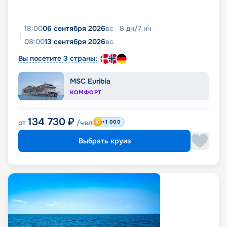
18:00
06 сентября 2026
вс
8
дн
/
7
нч
08:00
13 сентября 2026
вс
Вы посетите 3 страны:
MSC Euribia
КОМФОРТ
134 730
₽
от
/чел
+1 000
Выбрать круиз