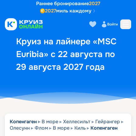
Раннее бронирование
2027
2027
миль каждому
Описание
Выбор кают
Маршрут и экск
Войти
Круиз на лайнере «MSC
Euribia» с 22 августа по
29 августа 2027 года
Копенгаген
В море
Хеллесильт
Гейрангер
Олесунн
Флом
В море
Киль
Копенгаген