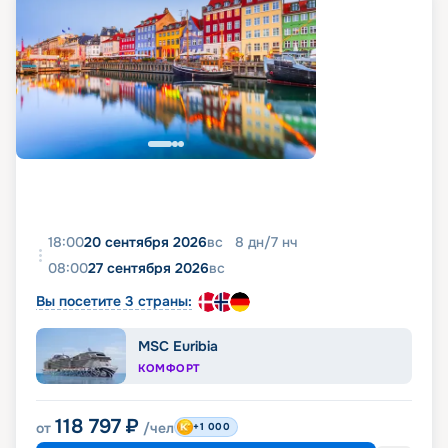
18:00
20 сентября 2026
вс
8
дн
/
7
нч
08:00
27 сентября 2026
вс
Вы посетите 3 страны:
MSC Euribia
КОМФОРТ
118 797
₽
от
/чел
+1 000