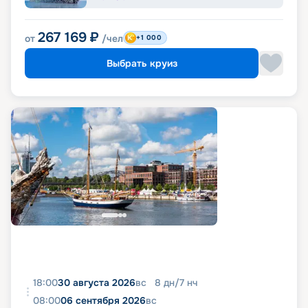
267 169
₽
от
/чел
+1 000
Выбрать круиз
18:00
30 августа 2026
вс
8
дн
/
7
нч
08:00
06 сентября 2026
вс