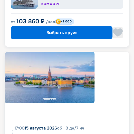
КОМФОРТ
103 860
₽
от
/чел
+1 000
Выбрать круиз
17:00
15 августа 2026
сб
8
дн
/
7
нч