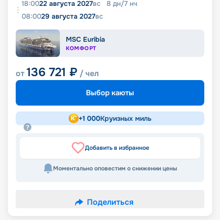
18:00
22 августа 2027
вс
8
дн
/
7
нч
08:00
29 августа 2027
вс
MSC Euribia
КОМФОРТ
136 721
₽
от
/ чел
Выбор каюты
+
1 000
Круизных миль
Добавить в избранное
Моментально оповестим о снижении цены
Поделиться