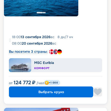
18:00
13 сентября 2026
вс
8
дн
/
7
нч
08:00
20 сентября 2026
вс
Вы посетите 3 страны:
MSC Euribia
КОМФОРТ
124 772
₽
от
/чел
+1 000
Выбрать круиз