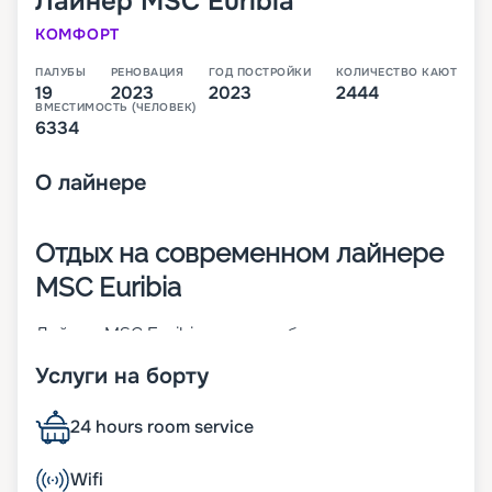
Лайнер
MSC Euribia
КОМФОРТ
ПАЛУБЫ
РЕНОВАЦИЯ
ГОД ПОСТРОЙКИ
КОЛИЧЕСТВО КАЮТ
19
2023
2023
2444
ВМЕСТИМОСТЬ (ЧЕЛОВЕК)
6334
О
лайнере
Отдых на современном лайнере
MSC Euribia
Лайнер MSC Euribia – 19-палубное современное
судно, которое работает на СПГ (сжиженном
Услуги на борту
природном газе). Оно было построено в 2023
году. Дизайн выбран в ходе мирового конкурса.
На корабле может находиться до 6 334 человек.
24 hours room service
Другие его характеристики:
• ширина – 43 м;
Wifi
• длина – 331 м;