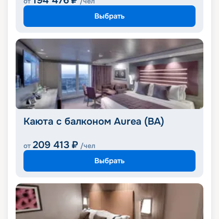
194 476
₽
от
/чел
Выбрать
Каюта с балконом Aurea (BA)
209 413
₽
от
/чел
Выбрать