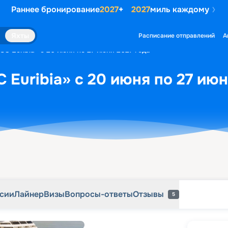
Раннее бронирование
2027
+
2027
миль каждому
рсии
Лайнер
Визы
Вопросы-ответы
Отзывы
5
Яхты
Расписание отправлений
А
C Euribia» с 20 июня по 27 июня 2027 года
 Euribia» с 20 июня по 27 июн
рсии
Лайнер
Визы
Вопросы-ответы
Отзывы
5