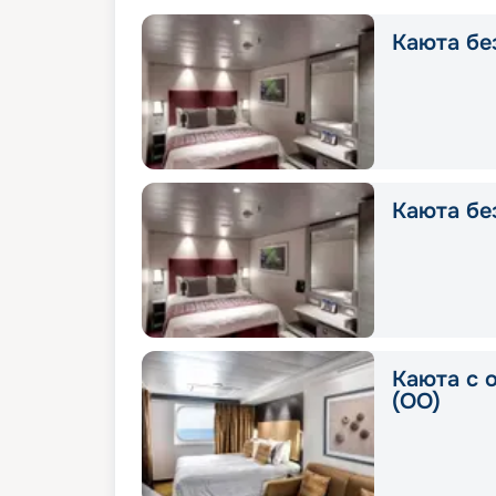
Каюта без
Каюта без
Каюта с 
(OO)