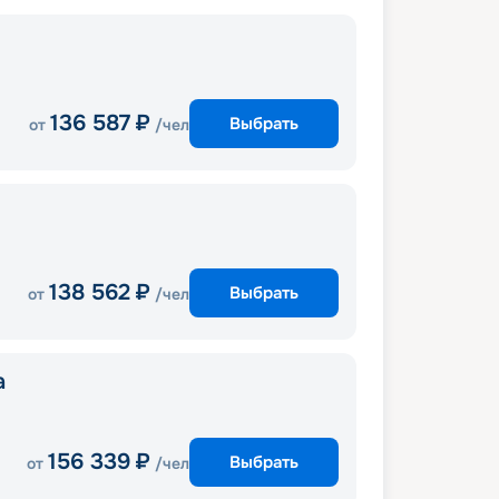
136 587
₽
Выбрать
от
/чел
138 562
₽
Выбрать
от
/чел
a
156 339
₽
Выбрать
от
/чел