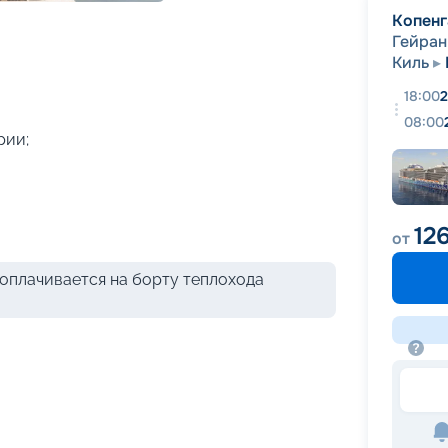
+
32
фотографий
Копенг
Гейран
Киль
18:00
2
08:00
рии;
126
от
оплачивается на борту теплохода