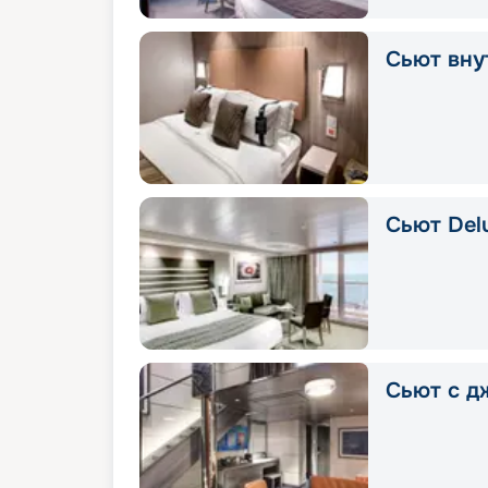
Сьют вну
Сьют Delu
Сьют с д