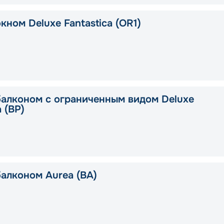
кном Deluxe Fantastica (OR1)
балконом c ограниченным видом Deluxe
a (BP)
балконом Aurea (BA)