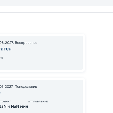
Копенг
Гейран
Киль
06.2027
,
Воскресенье
18:00
2
гаген
08:00
ИЕ
126
от
.06.2027
,
Понедельник
е
СТОЯНКА
ОТПРАВЛЕНИЕ
NaN ч NaN мин