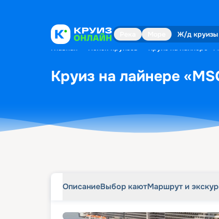
Описание
Выбор кают
Маршрут и экску
Река
Море
Ж/д круизы
Главная
•
Поиск круизов
•
Круиз на лайнере «MS
Круиз на лайнере «MSC
Описание
Выбор кают
Маршрут и экску