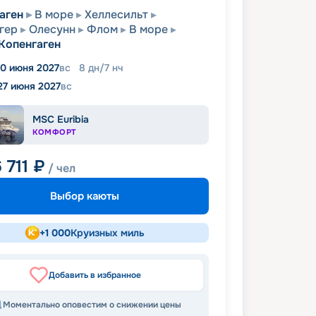
аген
В море
Хеллесильт
гер
Олесунн
Флом
В море
Копенгаген
0 июня 2027
вс
8
дн
/
7
нч
27 июня 2027
вс
MSC Euribia
КОМФОРТ
 711
₽
/ чел
Выбор каюты
+
1 000
Круизных миль
Добавить в избранное
Моментально оповестим о снижении цены