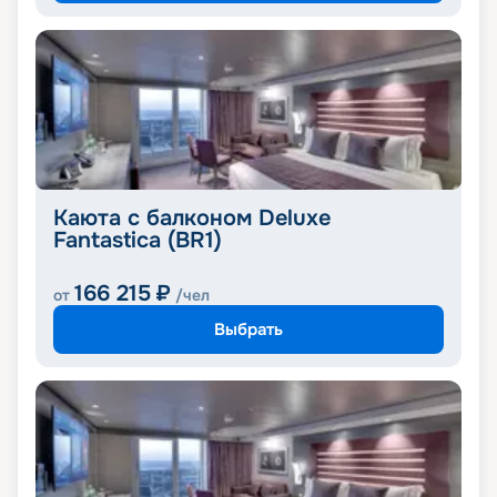
Каюта с балконом Deluxe
Fantastica (BR1)
166 215
₽
от
/чел
Выбрать