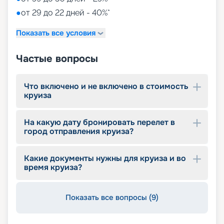
●
от 29 до 22 дней - 40%*
Показать все условия
Частые вопросы
Что включено и не включено в стоимость
круиза
На какую дату бронировать перелет в
город отправления круиза?
Какие документы нужны для круиза и во
время круиза?
Показать все вопросы (9)