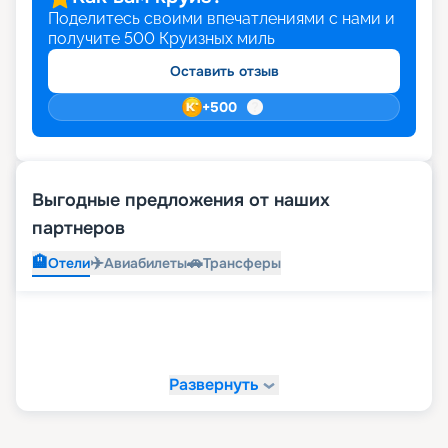
Поделитесь своими впечатлениями с нами и
получите
500
Круизных миль
Оставить отзыв
+
500
Выгодные предложения от наших
партнеров
🏨
✈️
🚗
Отели
Авиабилеты
Трансферы
Развернуть