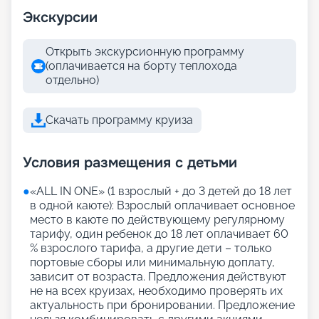
Экскурсии
Открыть экскурсионную программу
(оплачивается на борту теплохода
отдельно)
Скачать программу круиза
Условия размещения с детьми
●
«АLL IN ONE» (1 взрослый + до 3 детей до 18 лет
в одной каюте): Взрослый оплачивает основное
место в каюте по действующему регулярному
тарифу, один ребенок до 18 лет оплачивает 60
% взрослого тарифа, а другие дети – только
портовые сборы или минимальную доплату,
зависит от возраста. Предложения действуют
не на всех круизах, необходимо проверять их
актуальность при бронировании. Предложение