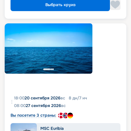
Выбрать круиз
18:00
20 сентября 2026
вс
8
дн
/
7
нч
08:00
27 сентября 2026
вс
Вы посетите 3 страны:
MSC Euribia