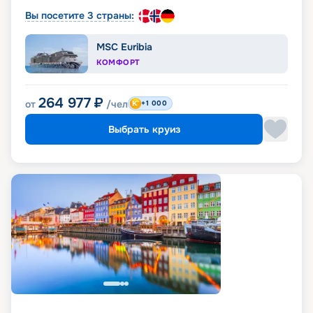
Вы посетите 3 страны:
MSC Euribia
КОМФОРТ
264 977
₽
от
/чел
+1 000
Выбрать круиз