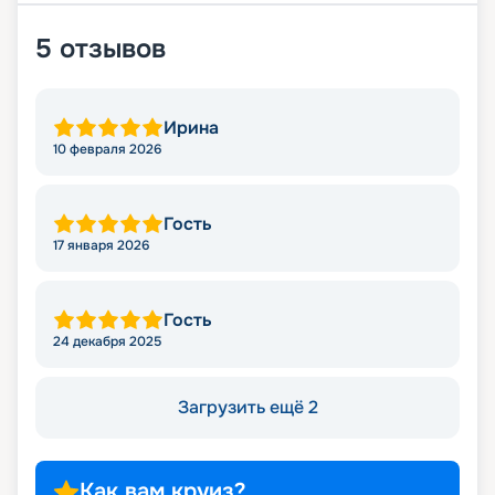
5
отзывов
Ирина
10 февраля 2026
Гость
17 января 2026
Гость
24 декабря 2025
Загрузить ещё 2
Как вам круиз?