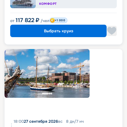
КОМФОРТ
117 822
₽
от
/чел
+1 000
Выбрать круиз
18:00
27 сентября 2026
вс
8
дн
/
7
нч