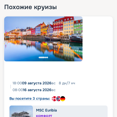
Похожие круизы
18:00
09 августа 2026
вс
8
дн
/
7
нч
08:00
16 августа 2026
вс
Вы посетите 3 страны:
MSC Euribia
КОМФОРТ