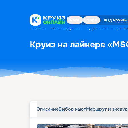
Описание
Выбор кают
Маршрут и экску
Река
Море
Ж/д круизы
Главная
•
Поиск круизов
•
Круиз на лайнере «MS
Круиз на лайнере «MSC
Описание
Выбор кают
Маршрут и экску