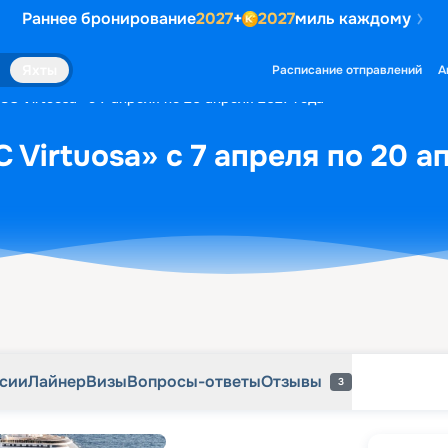
Раннее бронирование
2027
+
2027
миль каждому
рсии
Лайнер
Визы
Вопросы-ответы
Отзывы
3
Яхты
Расписание отправлений
А
C Virtuosa» с 7 апреля по 20 апреля 2027 года
 Virtuosa» с 7 апреля по 20 а
рсии
Лайнер
Визы
Вопросы-ответы
Отзывы
3