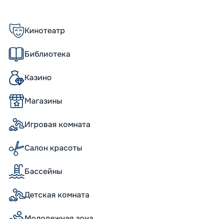
ся 1 704 члена экипажа. Интересной
орое расположено над прогулочной
 на экран общей площадью 480 м2. Другие
Кинотеатр
Библиотека
Казино
Магазины
Игровая комната
итание в основном ресторане по
кий стол». Желающие могут дополнительно
ейк-хаус, тэппаньяки и другие) и 21 бар со
Салон красоты
икой. Для развлечения гостей создана
, включающая спортплощадки, бутики,
Бассейны
-комплекс MSC Aurea Spa, торговый
фровым «небом» и другие развлекательные
танутся от экскурсий в новых городах. Для
Детская комната
енная инфраструктура с участием
угих.
Молодежная зона