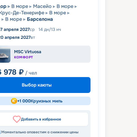
дор
В море
Масейо
В море
Крус-Де-Тенерифе
В море
р
В море
Барселона
7 апреля 2027
ср
14
дн
/
13
нч
20 апреля 2027
вт
MSC Virtuosa
КОМФОРТ
6 978
₽
/ чел
Выбор каюты
+
1 000
Круизных миль
Добавить в избранное
Моментально оповестим о снижении цены