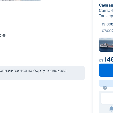
+
37
фотографий
Салва
Санта-
Танже
19:00
0
07:00
рии;
14
от
оплачивается на борту теплохода