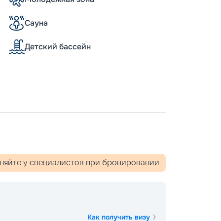
нлайн»
Сауна
 географии. В навигацию 2026 - 2027 г.
верной Европы, на португальском и
Детский бассейн
еана. Вы можете купить путевку онлайн –
ан теплохода, схемы палуб, описание
истов.
чняйте у специалистов при бронировании
Как получить визу