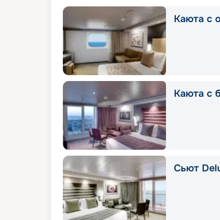
Каюта с о
Каюта с б
Сьют Delu