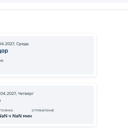
Салва
Санта-
Танже
04.2027
,
Среда
19:00
0
дор
07:00
ИЕ
14
от
.04.2027
,
Четверг
е
СТОЯНКА
ОТПРАВЛЕНИЕ
NaN ч NaN мин