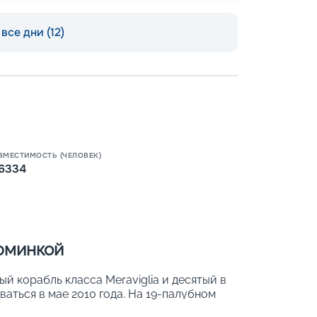
все дни (12)
Пишит
ВМЕСТИМОСТЬ (ЧЕЛОВЕК)
6334
зюминкой
й корабль класса Meraviglia и десятый в
ваться в мае 2010 года. На 19-палубном
категорий, в которых размещается до 6