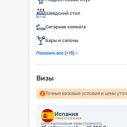
Путешествуйте с «Круиз.о
Шведский стол
Круизы MSC Virtuosa отличаются широтой
белоснежный лайнер увидят в портах Се
Сигарная комната
испанском побережье Атлантического ок
перед вами даты и маршруты круизов, пл
Бары и салоны
кают, цены на туры, обзоры опытных тур
Показать все (+15)
Визы
Точные визовые условия и цены уто
Испания
ТРЕБУЕТСЯ ВИЗА
СРОК ВЫПОЛНЕНИЯ ВИЗЫ
СТОИМОСТЬ