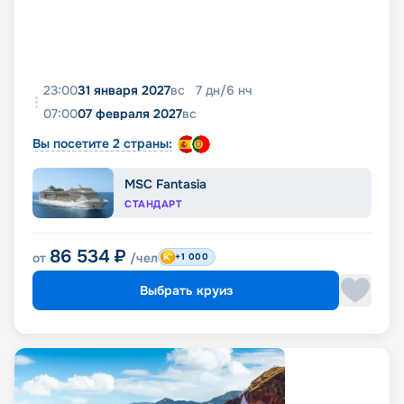
23:00
31 января 2027
вс
7
дн
/
6
нч
07:00
07 февраля 2027
вс
Вы посетите 2 страны:
MSC Fantasia
СТАНДАРТ
86 534
₽
от
/чел
+1 000
Выбрать круиз