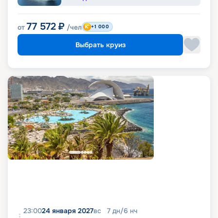
77 572
₽
от
/чел
+1 000
Выбрать круиз
23:00
24 января 2027
вс
7
дн
/
6
нч