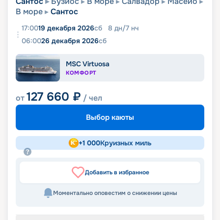
Сантос
Бузиос
В море
Салвадор
Масейо
В море
Сантос
17:00
19 декабря 2026
сб
8
дн
/
7
нч
06:00
26 декабря 2026
сб
MSC Virtuosa
КОМФОРТ
127 660
₽
от
/ чел
Выбор каюты
+
1 000
Круизных миль
Добавить в избранное
Моментально оповестим о снижении цены