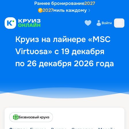
Раннее бронирование
2027
2027
миль каждому
Описание
Выбор кают
Маршрут и экск
Войти
Круиз на лайнере «MSC
Virtuosa» с 19 декабря
по 26 декабря 2026 года
Безвизовый круиз