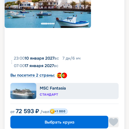
23:00
10 января 2027
вс
7
дн
/
6
нч
07:00
17 января 2027
вс
Вы посетите 2 страны:
MSC Fantasia
СТАНДАРТ
72 593
₽
от
/чел
+1 000
Выбрать круиз