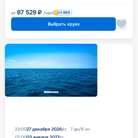
87 529
₽
от
/чел
+1 000
Выбрать круиз
23:00
27 декабря 2026
вс
7
дн
/
6
нч
07:00
03 января 2027
вс