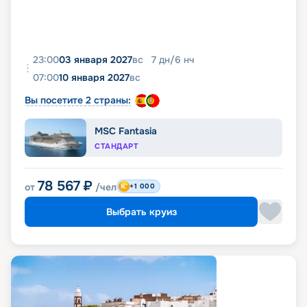
23:00
03 января 2027
вс
7
дн
/
6
нч
07:00
10 января 2027
вс
Вы посетите 2 страны:
MSC Fantasia
СТАНДАРТ
78 567
₽
от
/чел
+1 000
Выбрать круиз