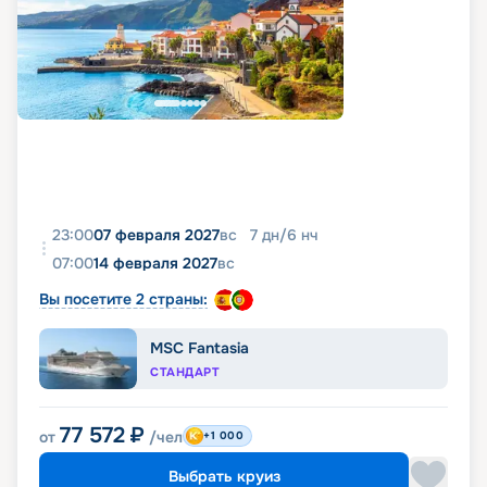
23:00
07 февраля 2027
вс
7
дн
/
6
нч
07:00
14 февраля 2027
вс
Вы посетите 2 страны:
MSC Fantasia
СТАНДАРТ
77 572
₽
от
/чел
+1 000
Выбрать круиз