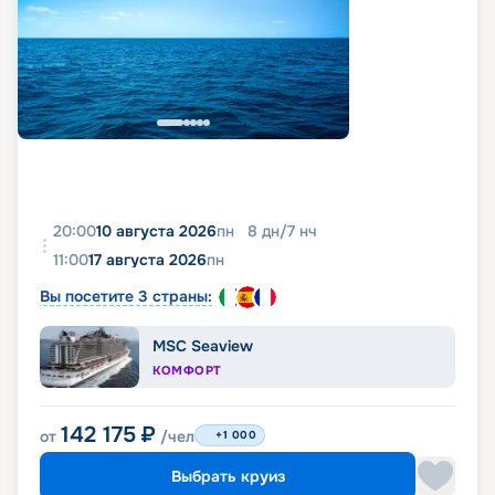
20:00
10 августа 2026
пн
8
дн
/
7
нч
11:00
17 августа 2026
пн
Вы посетите 3 страны:
MSC Seaview
КОМФОРТ
142 175
₽
от
/чел
+1 000
Выбрать круиз