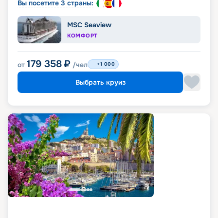
Вы посетите 3 страны:
MSC Seaview
КОМФОРТ
179 358
₽
от
/чел
+1 000
Выбрать круиз