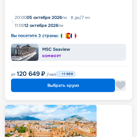
20:00
05 октября 2026
пн
8
дн
/
7
нч
11:00
12 октября 2026
пн
Вы посетите 3 страны:
MSC Seaview
КОМФОРТ
120 649
₽
от
/чел
+1 000
Выбрать круиз