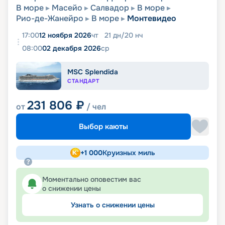
В море
Масейо
Салвадор
В море
Рио-де-Жанейро
В море
Монтевидео
17:00
12 ноября 2026
чт
21
дн
/
20
нч
08:00
02 декабря 2026
ср
MSC Splendida
СТАНДАРТ
231 806
₽
от
/ чел
Выбор каюты
+
1 000
Круизных миль
Моментально оповестим вас
о снижении цены
Узнать о снижении цены