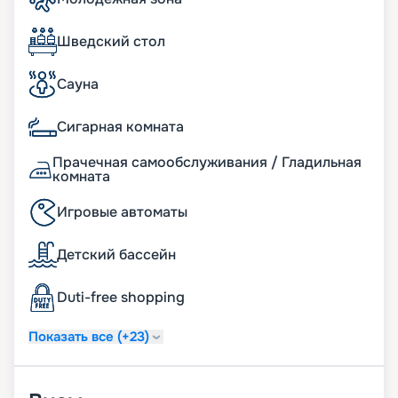
Вы можете купить путевку на нашем сайте
онлайн. Здесь представлено актуальное
расписание туров, маршруты на 2026 - 2027 г.,
Шведский стол
схема размещения и описание кают, цена
путевки, фото интерьеров. Если у вас появились
Сауна
вопросы, опытные консультанты с
удовольствием вам помогут. А услуга раннего
Сигарная комната
бронирования позвонит вам выбрать самые
лучшие места. Желаем сказочного отдыха!
Прачечная самообслуживания / Гладильная
комната
Игровые автоматы
Детский бассейн
Duti-free shopping
Показать все (+23)