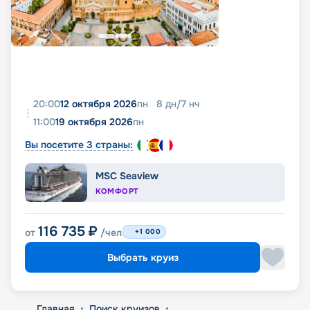
20:00
12 октября 2026
пн
8
дн
/
7
нч
11:00
19 октября 2026
пн
Вы посетите 3 страны:
MSC Seaview
КОМФОРТ
116 735
₽
от
/чел
+1 000
Выбрать круиз
Главная
•
Поиск круизов
•