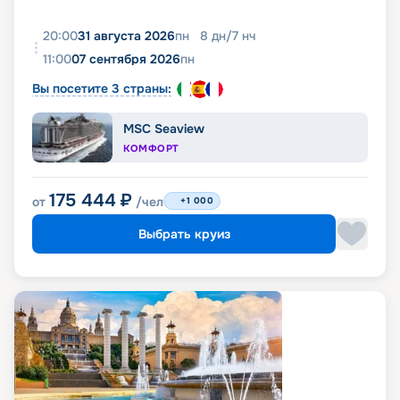
20:00
31 августа 2026
пн
8
дн
/
7
нч
11:00
07 сентября 2026
пн
Вы посетите 3 страны:
MSC Seaview
КОМФОРТ
175 444
₽
от
/чел
+1 000
Выбрать круиз