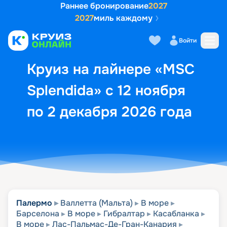
Раннее бронирование
2027
2027
миль каждому
Описание
Выбор кают
Маршрут и экск
Войти
Круиз на лайнере «MSC
Splendida» с 12 ноября
по 2 декабря 2026 года
Палермо
Валлетта (Мальта)
В море
Барселона
В море
Гибралтар
Касабланка
В море
Лас-Пальмас-Де-Гран-Канария