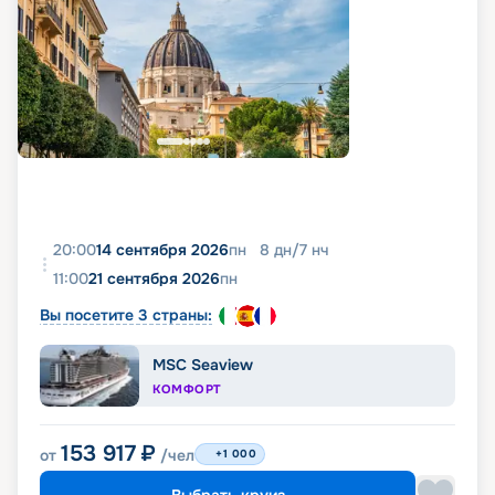
20:00
14 сентября 2026
пн
8
дн
/
7
нч
11:00
21 сентября 2026
пн
Вы посетите 3 страны:
MSC Seaview
КОМФОРТ
153 917
₽
от
/чел
+1 000