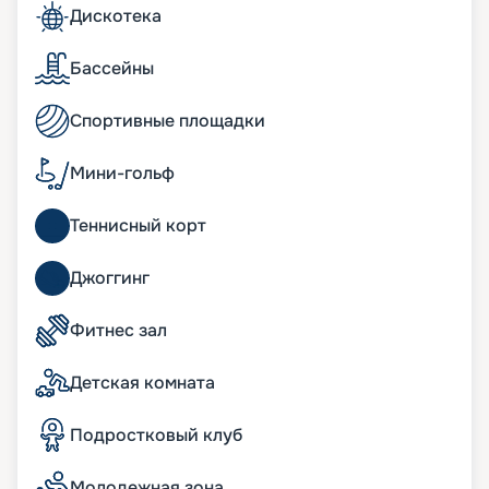
или изумительным десертом, то к услугам
Дискотека
туристов многочисленные бары и кафетерии:
бар-мороженое, спорт-бар, пиано и другие.
Бассейны
Развлечения на лайнере
Спортивные площадки
Богатейшая инфраструктура плавучего мини-
города не даст заскучать, что подтверждают
Мини-гольф
восторженные отзывы туристов. Шоу мирового
класса в Strand Theatre, игра на удачу в Royal
Теннисный корт
Palm Casino, дискотеки в Club 33 Disco обрадуют
тех, кто любит веселиться в компании. Если же
вы мечтаете о тихом любовании природой, то
Джоггинг
вас ждут удобные шезлонги на палубе.
Восстановить силы помогут спа-комплекс Aurea
Фитнес зал
Spa и Wellness-центр. Также к услугам
пассажиров бассейны, аквапарк, зона бутиков,
Детская комната
фитнес-зал, сауна, джакузи, 4D-кинотеатр – и
множество других развлечений. Для юных
путешественников обустроены интереснейшие
Подростковый клуб
игровые зоны, подростковые клубы, бассейн,
водяные горки.
Молодежная зона