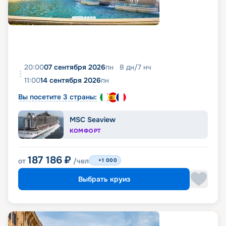
20:00
07 сентября 2026
пн
8
дн
/
7
нч
11:00
14 сентября 2026
пн
Вы посетите 3 страны:
MSC Seaview
КОМФОРТ
187 186
₽
от
/чел
+1 000
Выбрать круиз